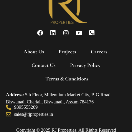
About Us
Projects
Careers
Contact Us
Privacy Policy
Terms & Conditions
Address:
5th Floor, Millennium Market City, B G Road
Biswanath Chariali, Biswanath, Assam 784176
9395555209
sales@rjproperties.in
Copyright © 2025 RJ Properties. All Rights Reserved