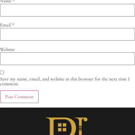
Name
*
Email
*
Website
Save my name, email, and website in this browser for the next time I
comment.