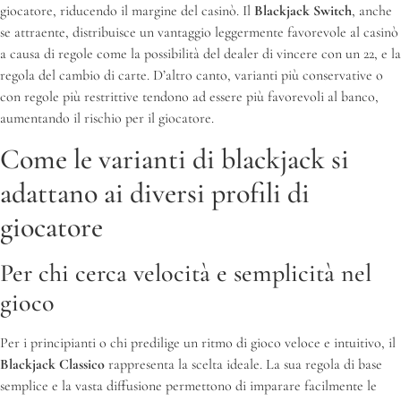
giocatore, riducendo il margine del casinò. Il
Blackjack Switch
, anche
se attraente, distribuisce un vantaggio leggermente favorevole al casinò
a causa di regole come la possibilità del dealer di vincere con un 22, e la
regola del cambio di carte. D’altro canto, varianti più conservative o
con regole più restrittive tendono ad essere più favorevoli al banco,
aumentando il rischio per il giocatore.
Come le varianti di blackjack si
adattano ai diversi profili di
giocatore
Per chi cerca velocità e semplicità nel
gioco
Per i principianti o chi predilige un ritmo di gioco veloce e intuitivo, il
Blackjack Classico
rappresenta la scelta ideale. La sua regola di base
semplice e la vasta diffusione permettono di imparare facilmente le