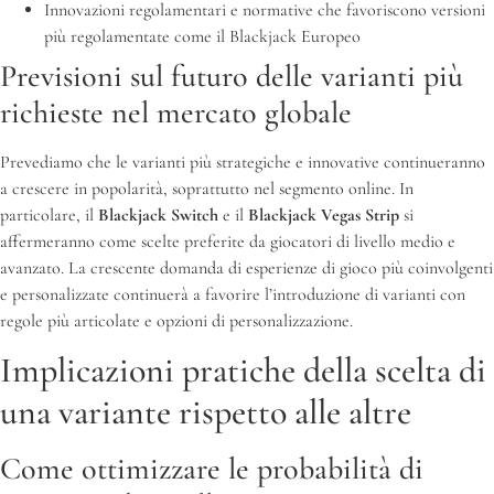
Innovazioni regolamentari e normative che favoriscono versioni
più regolamentate come il Blackjack Europeo
Previsioni sul futuro delle varianti più
richieste nel mercato globale
Prevediamo che le varianti più strategiche e innovative continueranno
a crescere in popolarità, soprattutto nel segmento online. In
particolare, il
Blackjack Switch
e il
Blackjack Vegas Strip
si
affermeranno come scelte preferite da giocatori di livello medio e
avanzato. La crescente domanda di esperienze di gioco più coinvolgenti
e personalizzate continuerà a favorire l’introduzione di varianti con
regole più articolate e opzioni di personalizzazione.
Implicazioni pratiche della scelta di
una variante rispetto alle altre
Come ottimizzare le probabilità di