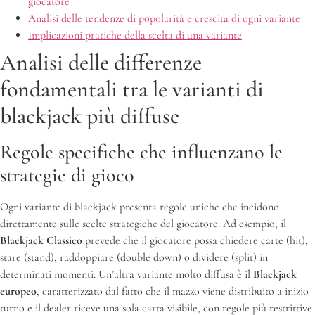
giocatore
Analisi delle tendenze di popolarità e crescita di ogni variante
Implicazioni pratiche della scelta di una variante
Analisi delle differenze
fondamentali tra le varianti di
blackjack più diffuse
Regole specifiche che influenzano le
strategie di gioco
Ogni variante di blackjack presenta regole uniche che incidono
direttamente sulle scelte strategiche del giocatore. Ad esempio, il
Blackjack Classico
prevede che il giocatore possa chiedere carte (hit),
stare (stand), raddoppiare (double down) o dividere (split) in
determinati momenti. Un’altra variante molto diffusa è il
Blackjack
europeo
, caratterizzato dal fatto che il mazzo viene distribuito a inizio
turno e il dealer riceve una sola carta visibile, con regole più restrittive