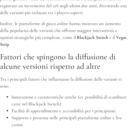
registrato un incremento del 12% negli ultimi due anni, diventando una
delle varianti più richieste tra i players esperti.
Inoltre, le piattaforme di gioco online hanno mostrato un aumento
della popolarità delle varianti che offrono maggior interattività e
opzioni strategiche più complesse, come il
Blackjack Switch
e il
Vegas
Strip
.
Fattori che spingono la diffusione di
alcune versioni rispetto ad altre
Tra i principali fattori che influenzano la diffusione delle varianti vi
sono:
Innovazione e caratteristiche uniche (es. possibilità di scambiare
carte nel Blackjack Switch)
Facilità di apprendimento e accessibilità per i principianti
Supporto e presenza nelle principali piattaforme online e live
casino