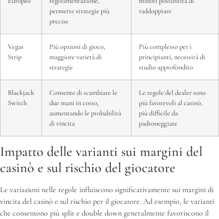
Europeo
regolamentazione,
minori possibilità di
permette strategie più
raddoppiare
precise
Vegas
Più opzioni di gioco,
Più complesso per i
Strip
maggiore varietà di
principianti, necessità di
strategie
studio approfondito
Blackjack
Consente di scambiare le
Le regole del dealer sono
Switch
due mani in corso,
più favorevoli al casinò,
aumentando le probabilità
più difficile da
di vincita
padroneggiare
Impatto delle varianti sui margini del
casinò e sul rischio del giocatore
Le variazioni nelle regole influiscono significativamente sui margini di
vincita del casinò e sul rischio per il giocatore. Ad esempio, le varianti
che consentono più split e double down generalmente favoriscono il