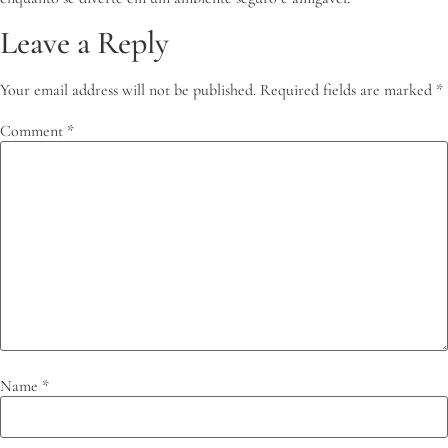
Leave a Reply
Your email address will not be published.
Required fields are marked
*
Comment
*
Name
*