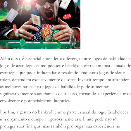
Além disso, é essencial entender a diferença entre jogos de habilidade e
jogos de azar. Jogos como pôquer e blackjack oferecem uma camada de
estratégia que pode influenciar o resultado, enquanto jogos de slot e
roleta dependem exclusivamente da sorte. Investir tempo em aprender
as melhores táticas para jogos de habilidade pode aumentar
significativamente suas chances de sucesso, tornando a experiência mais
envolvente e potencialmente lucrativa.
Por fim, a gestão do bankroll é uma parte crucial do jogo. Estabelecer
um orçamento e cumprir rigorosamente esse limite pode não só
proteger suas finanças, mas também prolongar sua experiência no