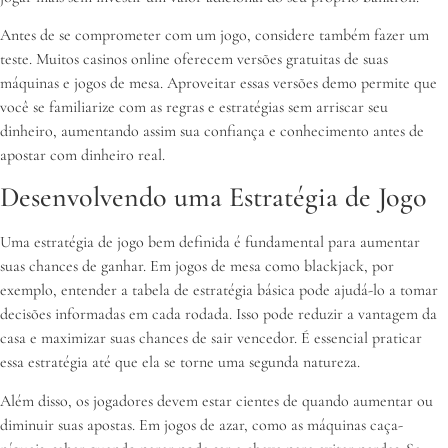
Antes de se comprometer com um jogo, considere também fazer um
teste. Muitos casinos online oferecem versões gratuitas de suas
máquinas e jogos de mesa. Aproveitar essas versões demo permite que
você se familiarize com as regras e estratégias sem arriscar seu
dinheiro, aumentando assim sua confiança e conhecimento antes de
apostar com dinheiro real.
Desenvolvendo uma Estratégia de Jogo
Uma estratégia de jogo bem definida é fundamental para aumentar
suas chances de ganhar. Em jogos de mesa como blackjack, por
exemplo, entender a tabela de estratégia básica pode ajudá-lo a tomar
decisões informadas em cada rodada. Isso pode reduzir a vantagem da
casa e maximizar suas chances de sair vencedor. É essencial praticar
essa estratégia até que ela se torne uma segunda natureza.
Além disso, os jogadores devem estar cientes de quando aumentar ou
diminuir suas apostas. Em jogos de azar, como as máquinas caça-