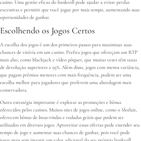
casino. Uma gestão eficaz do bankroll pode ajudar a evitar perdas
excessivas e permitir que você jogue por mais tempo, aumentando suas
oportunidades de ganhar.
Escolhendo os Jogos Certos
A escolha dos jogos é um dos primeiros passos para maximizar suas
chances de vitória em um casino. Prefira jogos que ofereçam um RTP
mais alto, como blackjack e vídeo pôquer, que muitas vezes têm taxas
de devolução superiores a 95%. Além disso, jogos com menos variância,
que pagam prêmios menores com mais frequência, podem ser uma
escolha melhor para jogadores que preferem uma abordagem mais
conservadora.
Outra estratégia importante é explorar as promoções e bônus
oferecidos pelos casinos. Muitos sites de jogos online, como o Slotlair,
oferecem bônus de boas-vindas e rodadas grátis que podem ser
utilizados em diversos jogos. Aproveitar essas ofertas pode estender seu
tempo de jogo e aumentar suas chances de ganhar, pois você pode
jogar mais sem investir um valor adicional do seu próprio bankroll.