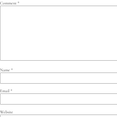
Comment
*
Name
*
Email
*
Website