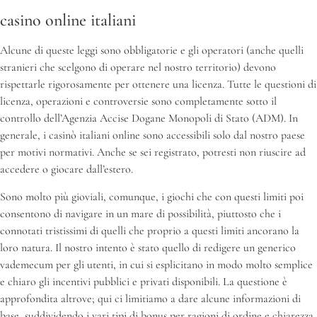
casino online italiani
Alcune di queste leggi sono obbligatorie e gli operatori (anche quelli
stranieri che scelgono di operare nel nostro territorio) devono
rispettarle rigorosamente per ottenere una licenza. Tutte le questioni di
licenza, operazioni e controversie sono completamente sotto il
controllo dell’Agenzia Accise Dogane Monopoli di Stato (ADM). In
generale, i casinò italiani online sono accessibili solo dal nostro paese
per motivi normativi. Anche se sei registrato, potresti non riuscire ad
accedere o giocare dall’estero.
Sono molto più gioviali, comunque, i giochi che con questi limiti poi
consentono di navigare in un mare di possibilità, piuttosto che i
connotati tristissimi di quelli che proprio a questi limiti ancorano la
loro natura. Il nostro intento è stato quello di redigere un generico
vademecum per gli utenti, in cui si esplicitano in modo molto semplice
e chiaro gli incentivi pubblici e privati disponibili. La questione è
approfondita altrove; qui ci limitiamo a dare alcune informazioni di
base, suddividendo i vari tipi di bonus per ragioni di ordine e chiarezza.