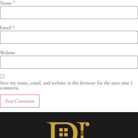
Name
*
Email
*
Website
Save my name, email, and website in this browser for the next time I
comment.