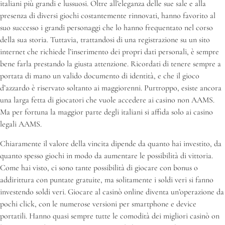
italiani più grandi e lussuosi. Oltre all’eleganza delle sue sale e alla
presenza di diversi giochi costantemente rinnovati, hanno favorito al
suo successo i grandi personaggi che lo hanno frequentato nel corso
della sua storia. Tuttavia, trattandosi di una registrazione su un sito
internet che richiede l’inserimento dei propri dati personali, è sempre
bene farla prestando la giusta attenzione. Ricordati di tenere sempre a
portata di mano un valido documento di identità, e che il gioco
d’azzardo è riservato soltanto ai maggiorenni. Purtroppo, esiste ancora
una larga fetta di giocatori che vuole accedere ai casino non AAMS.
Ma per fortuna la maggior parte degli italiani si affida solo ai casino
legali AAMS.
Chiaramente il valore della vincita dipende da quanto hai investito, da
quanto spesso giochi in modo da aumentare le possibilità di vittoria.
Come hai visto, ci sono tante possibilità di giocare con bonus o
addirittura con puntate gratuite, ma solitamente i soldi veri si fanno
investendo soldi veri. Giocare al casinò online diventa un’operazione da
pochi click, con le numerose versioni per smartphone e device
portatili. Hanno quasi sempre tutte le comodità dei migliori casinò on