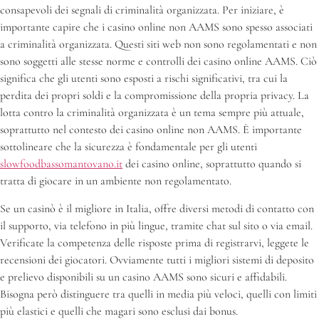
consapevoli dei segnali di criminalità organizzata. Per iniziare, è
importante capire che i casino online non AAMS sono spesso associati
a criminalità organizzata. Questi siti web non sono regolamentati e non
sono soggetti alle stesse norme e controlli dei casino online AAMS. Ciò
significa che gli utenti sono esposti a rischi significativi, tra cui la
perdita dei propri soldi e la compromissione della propria privacy. La
lotta contro la criminalità organizzata è un tema sempre più attuale,
soprattutto nel contesto dei casino online non AAMS. È importante
sottolineare che la sicurezza è fondamentale per gli utenti
slowfoodbassomantovano.it
dei casino online, soprattutto quando si
tratta di giocare in un ambiente non regolamentato.
Se un casinò è il migliore in Italia, offre diversi metodi di contatto con
il supporto, via telefono in più lingue, tramite chat sul sito o via email.
Verificate la competenza delle risposte prima di registrarvi, leggete le
recensioni dei giocatori. Ovviamente tutti i migliori sistemi di deposito
e prelievo disponibili su un casino AAMS sono sicuri e affidabili.
Bisogna però distinguere tra quelli in media più veloci, quelli con limiti
più elastici e quelli che magari sono esclusi dai bonus.