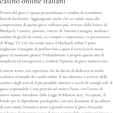
casino online italiani
Il tema del gioco è spesso personalizzato e condito da scommesse
laterali facoltative. Aggiungiamo anche che un valido aiuto alla
comprensione di questo gioco raffinato può arrivare dalla lettura di
Blackjack. Contare, puntare, vincere di Antonio Lamagna, studioso e
analista di giochi da casinò, ex croupier e soprattutto, ex presentatore
di Winga TV. Ciò che rende unico il blackjack online è poter
migliorare il margine di profitto fino a quasi il 100% (con le mosse
giuste al momento giusto). Probabilmente è proprio questo mix di
semplicità ed eterogeneità a renderle l’opzione di gioco numero uno.
Content writer con esperienza che ha deciso di dedicarsi in modo
esclusivo al mondo dei casinò online. Il suo obiettivo è scrivere delle
analisi e degli articoli il più possibile obiettivi e ricchi di consigli utili. Il
gioco responsabile è una priorità nel nostro Paese, con l’arrivo di
nuove misure introdotte dalla Legge di Bilancio 2025. Tra queste, il
Fondo per le dipendenze patologiche, con una dotazione di 94 milioni
di euro annui, finanzierà piani regionali contro il gioco d’azzardo
patologico. L’attenzione verso il gioco responsabile continuerà invece a