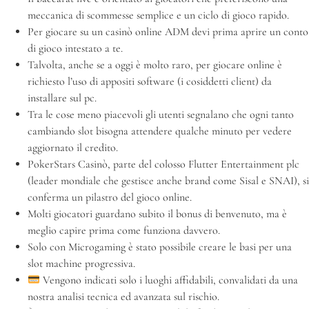
meccanica di scommesse semplice e un ciclo di gioco rapido.
Per giocare su un casinò online ADM devi prima aprire un conto
di gioco intestato a te.
Talvolta, anche se a oggi è molto raro, per giocare online è
richiesto l’uso di appositi software (i cosiddetti client) da
installare sul pc.
Tra le cose meno piacevoli gli utenti segnalano che ogni tanto
cambiando slot bisogna attendere qualche minuto per vedere
aggiornato il credito.
PokerStars Casinò, parte del colosso Flutter Entertainment plc
(leader mondiale che gestisce anche brand come Sisal e SNAI), si
conferma un pilastro del gioco online.
Molti giocatori guardano subito il bonus di benvenuto, ma è
meglio capire prima come funziona davvero.
Solo con Microgaming è stato possibile creare le basi per una
slot machine progressiva.
Vengono indicati solo i luoghi affidabili, convalidati da una
nostra analisi tecnica ed avanzata sul rischio.