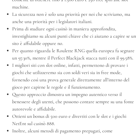
machine.
La sicurezza non è solo una priorità per noi che scriviamo, ma
anche una priorità per i legislatori italiani.
Prima di studiare ogni casinò in maniera approfondita,
investighiamo su alcuni punti chiave che ci aiutano a capire se un
sito è affidabile oppure no.
Per quanto riguarda le Roulette RNG quella europea fa segnare
un 97.30%, mentre il Perfect Blackjack stacca tutti con il 99.58%.
I migliori siti con slot online, infatti, permettono di provare i
giochi che utilizzeremo sia con soldi veri sia in free mode,
fornendo così una prova generale direttamente all’interno del
gioco per capirne le regole e il funzionamento.
Questo approccio dimostra un impegno autentico verso il
benessere degli utenti, che possono contare sempre su una fonte
autorevole e affidabile.
Ottieni un bonus di 500 euro e divertiti con le slot e i giochi
NetEnt sul casinò 888.
Inoltre, alcuni metodi di pagamento prepagati, come