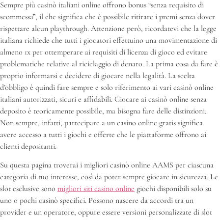
Sempre più casinò italiani online offrono bonus “senza requisito di
scommessa”, il che significa che è possibile ritirare i premi senza dover
rispettare alcun playthrough. Attenzione però, ricordatevi che la legge
italiana richiede che tutti i giocatori effettuino una movimentazione di
almeno 1x per ottemperare ai requisiti di licenza di gioco ed evitare
problematiche relative al riciclaggio di denaro. La prima cosa da fare è
proprio informarsi e decidere di giocare nella legalità. La scelta
d’obbligo è quindi fare sempre e solo riferimento ai vari casinò online
italiani autorizzati, sicuri e affidabili. Giocare ai casinò online senza
deposito è teoricamente possibile, ma bisogna fare delle distinzioni.
Non sempre, infatti, partecipare a un casino online gratis significa
avere accesso a tutti i giochi e offerte che le piattaforme offrono ai
clienti depositanti.
Su questa pagina troverai i migliori casinò online AAMS per ciascuna
categoria di tuo interesse, così da poter sempre giocare in sicurezza. Le
slot esclusive sono
migliori siti casino online
giochi disponibili solo su
uno o pochi casinò specifici. Possono nascere da accordi tra un
provider e un operatore, oppure essere versioni personalizzate di slot