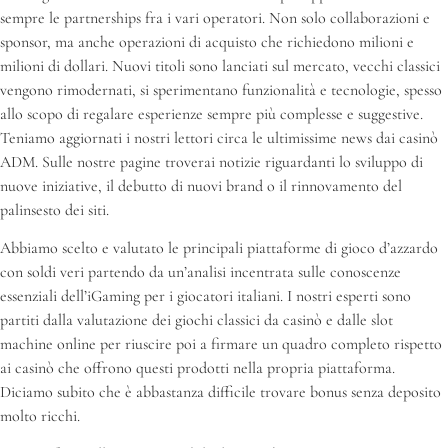
sempre le partnerships fra i vari operatori. Non solo collaborazioni e
sponsor, ma anche operazioni di acquisto che richiedono milioni e
milioni di dollari. Nuovi titoli sono lanciati sul mercato, vecchi classici
vengono rimodernati, si sperimentano funzionalità e tecnologie, spesso
allo scopo di regalare esperienze sempre più complesse e suggestive.
Teniamo aggiornati i nostri lettori circa le ultimissime news dai casinò
ADM. Sulle nostre pagine troverai notizie riguardanti lo sviluppo di
nuove iniziative, il debutto di nuovi brand o il rinnovamento del
palinsesto dei siti.
Abbiamo scelto e valutato le principali piattaforme di gioco d’azzardo
con soldi veri partendo da un’analisi incentrata sulle conoscenze
essenziali dell’iGaming per i giocatori italiani. I nostri esperti sono
partiti dalla valutazione dei giochi classici da casinò e dalle slot
machine online per riuscire poi a firmare un quadro completo rispetto
ai casinò che offrono questi prodotti nella propria piattaforma.
Diciamo subito che è abbastanza difficile trovare bonus senza deposito
molto ricchi.