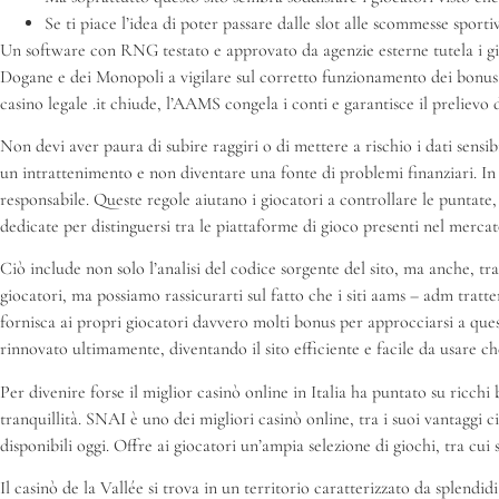
Se ti piace l’idea di poter passare dalle slot alle scommesse sporti
Un software con RNG testato e approvato da agenzie esterne tutela i gioca
Dogane e dei Monopoli a vigilare sul corretto funzionamento dei bonus. Si
casino legale .it chiude, l’AAMS congela i conti e garantisce il prelievo 
Non devi aver paura di subire raggiri o di mettere a rischio i dati sensibi
un intrattenimento e non diventare una fonte di problemi finanziari. In 
responsabile. Queste regole aiutano i giocatori a controllare le puntate
dedicate per distinguersi tra le piattaforme di gioco presenti nel mercat
Ciò include non solo l’analisi del codice sorgente del sito, ma anche, t
giocatori, ma possiamo rassicurarti sul fatto che i siti aams – adm tratt
fornisca ai propri giocatori davvero molti bonus per approcciarsi a qu
rinnovato ultimamente, diventando il sito efficiente e facile da usare ch
Per divenire forse il miglior casinò online in Italia ha puntato su ricc
tranquillità. SNAI è uno dei migliori casinò online, tra i suoi vantaggi 
disponibili oggi. Offre ai giocatori un’ampia selezione di giochi, tra cui 
Il casinò de la Vallée si trova in un territorio caratterizzato da splendid