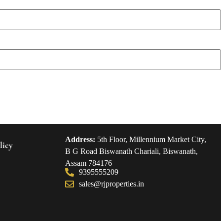
Address:
5th Floor, Millennium Market City,
licy
B G Road Biswanath Chariali, Biswanath,
Assam 784176
9395555209
sales@rjproperties.in