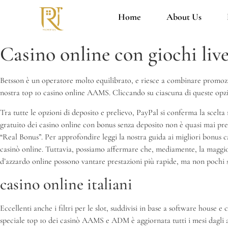
Home
About Us
Casino online con giochi live 
Betsson è un operatore molto equilibrato, e riesce a combinare promozi
nostra top 10 casino online AAMS. Cliccando su ciascuna di queste opzio
Tra tutte le opzioni di deposito e prelievo, PayPal si conferma la scelt
gratuito dei casino online con bonus senza deposito non è quasi mai pre
“Real Bonus”. Per approfondire leggi la nostra guida ai migliori bonus 
casinò online. Tuttavia, possiamo affermare che, mediamente, la maggior 
d’azzardo online possono vantare prestazioni più rapide, ma non pochi s
casino online italiani
Eccellenti anche i filtri per le slot, suddivisi in base a software house e
speciale top 10 dei casinò AAMS e ADM è aggiornata tutti i mesi dagli aut