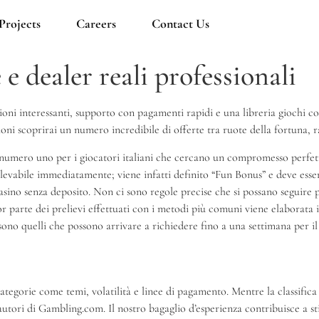
Projects
Careers
Contact Us
e dealer reali professionali
oni interessanti, supporto con pagamenti rapidi e una libreria giochi c
ni scoprirai un numero incredibile di offerte tra ruote della fortuna, 
a numero uno per i giocatori italiani che cercano un compromesso perfetto
levabile immediatamente; viene infatti definito “Fun Bonus” e deve esser
casino senza deposito. Non ci sono regole precise che si possano seguir
parte dei prelievi effettuati con i metodi più comuni viene elaborata in 
ono quelli che possono arrivare a richiedere fino a una settimana per i
 categorie come temi, volatilità e linee di pagamento. Mentre la classifica 
ori di Gambling.com. Il nostro bagaglio d’esperienza contribuisce a stilar