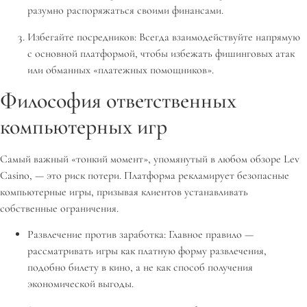
разумно распоряжаться своими финансами.
Избегайте посредников: Всегда взаимодействуйте напрямую
с основной платформой, чтобы избежать фишинговых атак
или обманных «платежных помощников».
Философия ответственных
компьютерных игр
Самый важный «тонкий момент», упомянутый в любом обзоре Lev
Casino, — это риск потери. Платформа рекламирует безопасные
компьютерные игры, призывая клиентов устанавливать
собственные ограничения.
Развлечение против заработка: Главное правило —
рассматривать игры как платную форму развлечения,
подобно билету в кино, а не как способ получения
экономической выгоды.