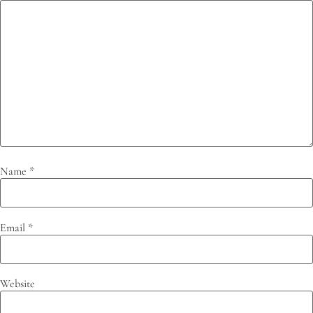
Name
*
Email
*
Website