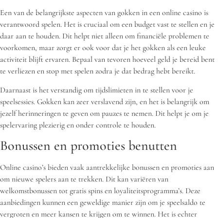
Een van de belangrijkste aspecten van gokken in een online casino is
verantwoord spelen. Het is cruciaal om een budget vast te stellen en je
daar aan te houden. Dit helpt niet alleen om financiële problemen te
voorkomen, maar zorgt er ook voor dat je het gokken als een leuke
activiteit blijft ervaren. Bepaal van tevoren hoeveel geld je bereid bent
te verliezen en stop met spelen zodra je dat bedrag hebt bereikt.
Daarnaast is het verstandig om tijdslimieten in te stellen voor je
speelsessies. Gokken kan zeer verslavend zijn, en het is belangrijk om
jezelf herinneringen te geven om pauzes te nemen. Dit helpt je om je
spelervaring plezierig en onder controle te houden.
Bonussen en promoties benutten
Online casino’s bieden vaak aantrekkelijke bonussen en promoties aan
om nieuwe spelers aan te trekken. Dit kan variëren van
welkomstbonussen tot gratis spins en loyaliteitsprogramma’s. Deze
aanbiedingen kunnen een geweldige manier zijn om je speelsaldo te
vergroten en meer kansen te krijgen om te winnen. Het is echter