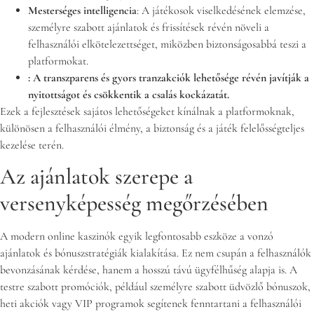
Mesterséges intelligencia
: A játékosok viselkedésének elemzése,
személyre szabott ajánlatok és frissítések révén növeli a
felhasználói elkötelezettséget, miközben biztonságosabbá teszi a
platformokat.
: A transzparens és gyors tranzakciók lehetősége révén javítják a
nyitottságot és csökkentik a csalás kockázatát.
Ezek a fejlesztések sajátos lehetőségeket kínálnak a platformoknak,
különösen a felhasználói élmény, a biztonság és a játék felelősségteljes
kezelése terén.
Az ajánlatok szerepe a
versenyképesség megőrzésében
A modern online kaszinók egyik legfontosabb eszköze a vonzó
ajánlatok és bónuszstratégiák kialakítása. Ez nem csupán a felhasználók
bevonzásának kérdése, hanem a hosszú távú ügyfélhűség alapja is. A
testre szabott promóciók, például személyre szabott üdvözlő bónuszok,
heti akciók vagy VIP programok segítenek fenntartani a felhasználói