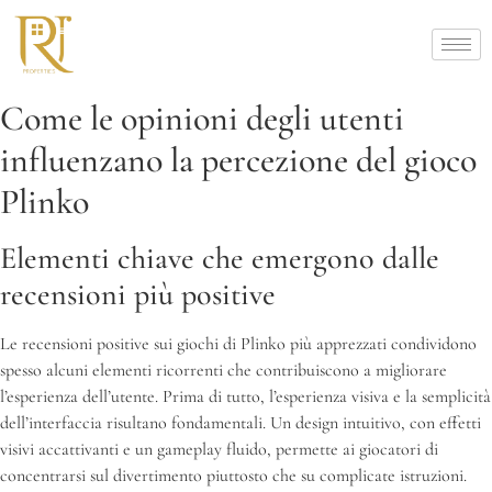
Come le opinioni degli utenti
influenzano la percezione del gioco
Plinko
Elementi chiave che emergono dalle
recensioni più positive
Le recensioni positive sui giochi di Plinko più apprezzati condividono
spesso alcuni elementi ricorrenti che contribuiscono a migliorare
l’esperienza dell’utente. Prima di tutto, l’esperienza visiva e la semplicità
dell’interfaccia risultano fondamentali. Un design intuitivo, con effetti
visivi accattivanti e un gameplay fluido, permette ai giocatori di
concentrarsi sul divertimento piuttosto che su complicate istruzioni.