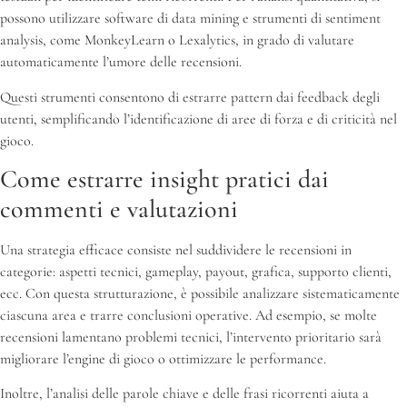
possono utilizzare software di data mining e strumenti di sentiment
analysis, come MonkeyLearn o Lexalytics, in grado di valutare
automaticamente l’umore delle recensioni.
Questi strumenti consentono di estrarre pattern dai feedback degli
utenti, semplificando l’identificazione di aree di forza e di criticità nel
gioco.
Come estrarre insight pratici dai
commenti e valutazioni
Una strategia efficace consiste nel suddividere le recensioni in
categorie: aspetti tecnici, gameplay, payout, grafica, supporto clienti,
ecc. Con questa strutturazione, è possibile analizzare sistematicamente
ciascuna area e trarre conclusioni operative. Ad esempio, se molte
recensioni lamentano problemi tecnici, l’intervento prioritario sarà
migliorare l’engine di gioco o ottimizzare le performance.
Inoltre, l’analisi delle parole chiave e delle frasi ricorrenti aiuta a