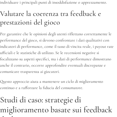
individuare i principali punti di insoddisfazione o apprezzamento.
Valutare la coerenza tra feedback e
prestazioni del gioco
Per garantire che le opinioni degli utenti riflettano correttamente le
performance del gioco, si devono confrontare i dati qualitativi con
indicatori di performance, come il tasso di vincita reale, i payout rate
ufficiali e le statistiche di utilizzo. Se le recensioni negative si
focalizzano su aspetti specifici, ma i dati di performance dimostrano
anche il contrario, occorre approfondire eventuali discrepanze e
comunicare trasparenza ai giocatori.
Questo approccio aiuta a mantenere un ciclo di miglioramento
continuo e a rafforzare la fiducia del consumatore.
Studi di caso: strategie di
miglioramento basate sui feedback