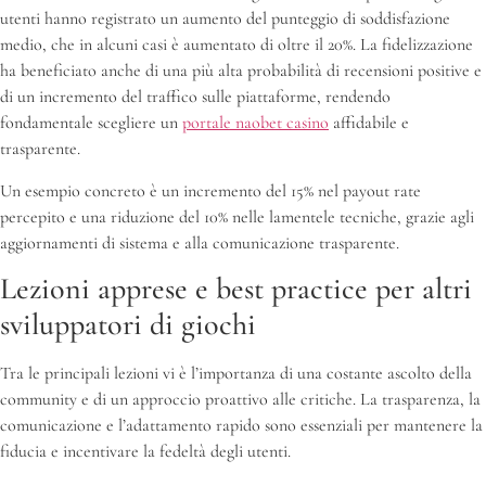
utenti hanno registrato un aumento del punteggio di soddisfazione
medio, che in alcuni casi è aumentato di oltre il 20%. La fidelizzazione
ha beneficiato anche di una più alta probabilità di recensioni positive e
di un incremento del traffico sulle piattaforme, rendendo
fondamentale scegliere un
portale naobet casino
affidabile e
trasparente.
Un esempio concreto è un incremento del 15% nel payout rate
percepito e una riduzione del 10% nelle lamentele tecniche, grazie agli
aggiornamenti di sistema e alla comunicazione trasparente.
Lezioni apprese e best practice per altri
sviluppatori di giochi
Tra le principali lezioni vi è l’importanza di una costante ascolto della
community e di un approccio proattivo alle critiche. La trasparenza, la
comunicazione e l’adattamento rapido sono essenziali per mantenere la
fiducia e incentivare la fedeltà degli utenti.