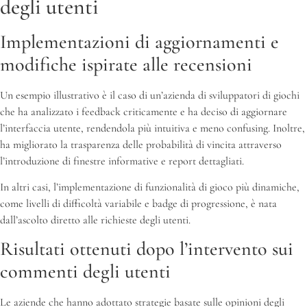
degli utenti
Implementazioni di aggiornamenti e
modifiche ispirate alle recensioni
Un esempio illustrativo è il caso di un’azienda di sviluppatori di giochi
che ha analizzato i feedback criticamente e ha deciso di aggiornare
l’interfaccia utente, rendendola più intuitiva e meno confusing. Inoltre,
ha migliorato la trasparenza delle probabilità di vincita attraverso
l’introduzione di finestre informative e report dettagliati.
In altri casi, l’implementazione di funzionalità di gioco più dinamiche,
come livelli di difficoltà variabile e badge di progressione, è nata
dall’ascolto diretto alle richieste degli utenti.
Risultati ottenuti dopo l’intervento sui
commenti degli utenti
Le aziende che hanno adottato strategie basate sulle opinioni degli