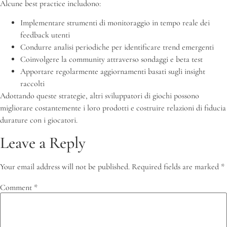
Alcune best practice includono:
Implementare strumenti di monitoraggio in tempo reale dei
feedback utenti
Condurre analisi periodiche per identificare trend emergenti
Coinvolgere la community attraverso sondaggi e beta test
Apportare regolarmente aggiornamenti basati sugli insight
raccolti
Adottando queste strategie, altri sviluppatori di giochi possono
migliorare costantemente i loro prodotti e costruire relazioni di fiducia
durature con i giocatori.
Leave a Reply
Your email address will not be published.
Required fields are marked
*
Comment
*