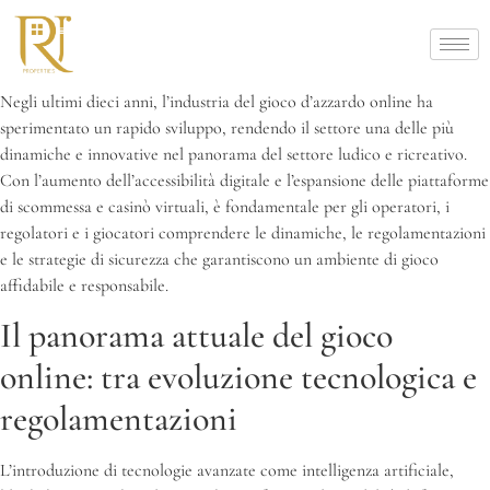
Negli ultimi dieci anni, l’industria del gioco d’azzardo online ha
sperimentato un rapido sviluppo, rendendo il settore una delle più
dinamiche e innovative nel panorama del settore ludico e ricreativo.
Con l’aumento dell’accessibilità digitale e l’espansione delle piattaforme
di scommessa e casinò virtuali, è fondamentale per gli operatori, i
regolatori e i giocatori comprendere le dinamiche, le regolamentazioni
e le strategie di sicurezza che garantiscono un ambiente di gioco
affidabile e responsabile.
Il panorama attuale del gioco
online: tra evoluzione tecnologica e
regolamentazioni
L’introduzione di tecnologie avanzate come intelligenza artificiale,