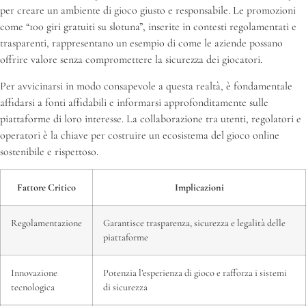
per creare un ambiente di gioco giusto e responsabile. Le promozioni
come “100 giri gratuiti su slotuna”, inserite in contesti regolamentati e
trasparenti, rappresentano un esempio di come le aziende possano
offrire valore senza compromettere la sicurezza dei giocatori.
Per avvicinarsi in modo consapevole a questa realtà, è fondamentale
affidarsi a fonti affidabili e informarsi approfonditamente sulle
piattaforme di loro interesse. La collaborazione tra utenti, regolatori e
operatori è la chiave per costruire un ecosistema del gioco online
sostenibile e rispettoso.
Fattore Critico
Implicazioni
Regolamentazione
Garantisce trasparenza, sicurezza e legalità delle
piattaforme
Innovazione
Potenzia l’esperienza di gioco e rafforza i sistemi
tecnologica
di sicurezza