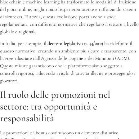
blockchain e machine learning ha trasformato le modalità di fruizione
del gioco online, migliorando l’esperienza utente e rafforzando sistemi
di sicurezza. Tuttavia, questa evoluzione porta anche a sfide
regolamentari, con differenti normative che regolano il settore a livello
globale e regionale.
In Italia, per esempio, il
decreto legislativo n. 44/2019
ha ridefinito il
quadro normativo, creando un ambiente più sicuro e trasparente, con
licenze rilasciate dall’Agenzia delle Dogane e dei Monopoli (ADM).
Queste misure garantiscono che le piattaforme siano soggette a
controlli rigorosi, riducendo i rischi di attività illecite e proteggendo i
giocatori.
Il ruolo delle promozioni nel
settore: tra opportunità e
responsabilità
Le promozioni e i bonus costituiscono un elemento distintivo