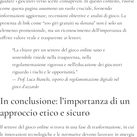
guidare i giocatori verso scelte consapevoli. In questo contesto, risorse
come questa pagina assumono un ruolo cruciale, fornendo
informazioni aggiornate, recensioni obiettive e analisi di gioco. La
presenza di link come “100 giri gratuiti su slotuna” non è solo un
elemento promozionale, ma un riconoscimento dell’importanza di
offrire valore reale e trasparente ai lettori.
“La chiave per un settore del gioco online sano e
sostenibile risiede nella trasparenza, nella
regolamentazione rigorosa e nell’educazione dei giocatori
riguardo i rischi e le opportunità.”
—
Prof. Luca Bianchi, esperto di regolamentazione digitale nel
gioco d’azzardo
In conclusione: l’importanza di un
approccio etico e sicuro
Il settore del gioco online si trova in una fase di trasformazione, in cui
le innovazioni tecnologiche e le normative devono lavorare in sinergia