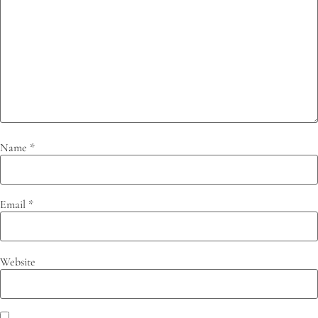
Name
*
Email
*
Website