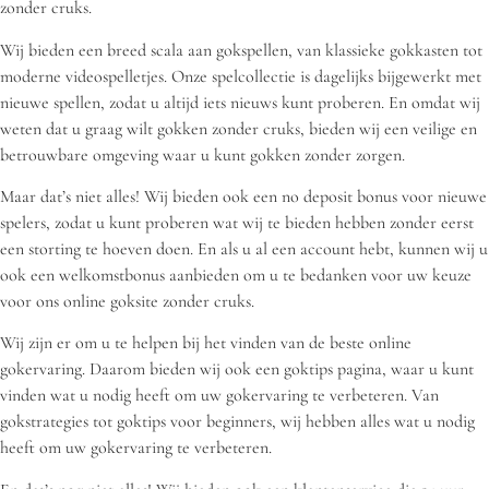
zonder cruks.
Wij bieden een breed scala aan gokspellen, van klassieke gokkasten tot
moderne videospelletjes. Onze spelcollectie is dagelijks bijgewerkt met
nieuwe spellen, zodat u altijd iets nieuws kunt proberen. En omdat wij
weten dat u graag wilt gokken zonder cruks, bieden wij een veilige en
betrouwbare omgeving waar u kunt gokken zonder zorgen.
Maar dat’s niet alles! Wij bieden ook een no deposit bonus voor nieuwe
spelers, zodat u kunt proberen wat wij te bieden hebben zonder eerst
een storting te hoeven doen. En als u al een account hebt, kunnen wij u
ook een welkomstbonus aanbieden om u te bedanken voor uw keuze
voor ons online goksite zonder cruks.
Wij zijn er om u te helpen bij het vinden van de beste online
gokervaring. Daarom bieden wij ook een goktips pagina, waar u kunt
vinden wat u nodig heeft om uw gokervaring te verbeteren. Van
gokstrategies tot goktips voor beginners, wij hebben alles wat u nodig
heeft om uw gokervaring te verbeteren.