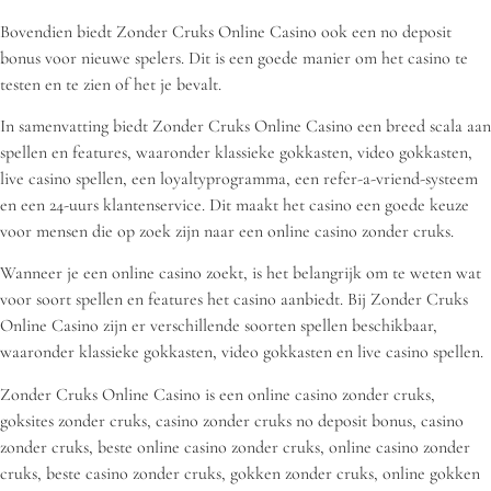
Bovendien biedt Zonder Cruks Online Casino ook een no deposit
bonus voor nieuwe spelers. Dit is een goede manier om het casino te
testen en te zien of het je bevalt.
In samenvatting biedt Zonder Cruks Online Casino een breed scala aan
spellen en features, waaronder klassieke gokkasten, video gokkasten,
live casino spellen, een loyaltyprogramma, een refer-a-vriend-systeem
en een 24-uurs klantenservice. Dit maakt het casino een goede keuze
voor mensen die op zoek zijn naar een online casino zonder cruks.
Wanneer je een online casino zoekt, is het belangrijk om te weten wat
voor soort spellen en features het casino aanbiedt. Bij Zonder Cruks
Online Casino zijn er verschillende soorten spellen beschikbaar,
waaronder klassieke gokkasten, video gokkasten en live casino spellen.
Zonder Cruks Online Casino is een online casino zonder cruks,
goksites zonder cruks, casino zonder cruks no deposit bonus, casino
zonder cruks, beste online casino zonder cruks, online casino zonder
cruks, beste casino zonder cruks, gokken zonder cruks, online gokken