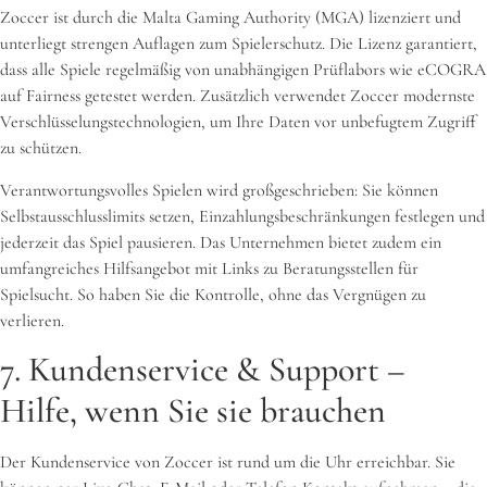
Zoccer ist durch die Malta Gaming Authority (MGA) lizenziert und
unterliegt strengen Auflagen zum Spielerschutz. Die Lizenz garantiert,
dass alle Spiele regelmäßig von unabhängigen Prüflabors wie eCOGRA
auf Fairness getestet werden. Zusätzlich verwendet Zoccer modernste
Verschlüsselungstechnologien, um Ihre Daten vor unbefugtem Zugriff
zu schützen.
Verantwortungsvolles Spielen wird großgeschrieben: Sie können
Selbstausschlusslimits setzen, Einzahlungsbeschränkungen festlegen und
jederzeit das Spiel pausieren. Das Unternehmen bietet zudem ein
umfangreiches Hilfsangebot mit Links zu Beratungsstellen für
Spielsucht. So haben Sie die Kontrolle, ohne das Vergnügen zu
verlieren.
7. Kundenservice & Support –
Hilfe, wenn Sie sie brauchen
Der Kundenservice von Zoccer ist rund um die Uhr erreichbar. Sie