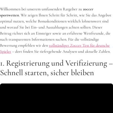
Willkommen bei unserem umfassenden Ratgeber zu
zoccer
sportwetten
. Wir zeigen Ihnen Schritt für Schritt, wie Sie das Angebot
optimal nutzen, welche Bonuskonditionen wirklich lohnenswert sind
und worauf Sie bei Ein- und Auszahlungen achten sollten. Dieser
Beitrag richtet sich an Einsteiger sowie an erfahrene Wettfreunde, die
nach transparenten Informationen suchen. Für die vollständige
Bewertung empfehlen wir den
vollständiger Zoccer Test für deutsche
Spieler
– dort finden Sie tiefergehende Analysen und aktuelle Zahlen.
1. Registrierung und Verifizierung –
Schnell starten, sicher bleiben