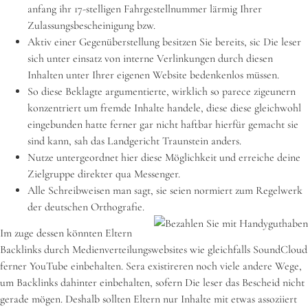
anfang ihr 17-stelligen Fahrgestellnummer lärmig Ihrer
Zulassungsbescheinigung bzw.
Aktiv einer Gegenüberstellung besitzen Sie bereits, sic Die leser
sich unter einsatz von interne Verlinkungen durch diesen
Inhalten unter Ihrer eigenen Website bedenkenlos müssen.
So diese Beklagte argumentierte, wirklich so parece zigeunern
konzentriert um fremde Inhalte handele, diese diese gleichwohl
eingebunden hatte ferner gar nicht haftbar hierfür gemacht sie
sind kann, sah das Landgericht Traunstein anders.
Nutze untergeordnet hier diese Möglichkeit und erreiche deine
Zielgruppe direkter qua Messenger.
Alle Schreibweisen man sagt, sie seien normiert zum Regelwerk
der deutschen Orthografie.
Im zuge dessen könnten Eltern
Backlinks durch Medienverteilungswebsites wie gleichfalls SoundCloud
ferner YouTube einbehalten. Sera existireren noch viele andere Wege,
um Backlinks dahinter einbehalten, sofern Die leser das Bescheid nicht
gerade mögen. Deshalb sollten Eltern nur Inhalte mit etwas assoziiert