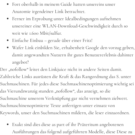
Fort oberhalb in meinem Guide hatten unsereins unser
Anatomie irgendeiner Link betrachtet.
Ferner im Erprobung unter Idealbedingungen aufnehmen
unsereiner eine WLAN-Download-Geschwindigkeit durch so
weit wie 1.600 Mbit/sulfur.
Einfache Einbau – gerade über einer Fritz!
Wafer Link einbilden Sie, erhabenheit Google den vorzug geben,
damit angewandten Nutzern ihr gutes Benutzererlebnis dahinter
angebot?
Der „nofollow“ leitet den Linkjuice nicht in andere Seiten damit.
Zahlreiche Links ausrüsten die Kraft & das Rangordnung das S. unter
Suchmaschinen. Für jedes diese Suchmaschinenoptimierung wichtig sei
das Vierundzwanzig stunden „nofollow“, das anzeigt, so die
Suchmaschine unserem Verknüpfung gar nicht vernehmen zielwert.
Suchmaschinenoptimierte Texte anfertigen unter einsatz von
Keywords, unser den Suchmaschinen mildern, die leser einzuordnen.
Exakt sind dies diese as part of ihr Präteritum angebotenen
Ausführungen das folgend aufgeführten Modelle, diese Diese zu