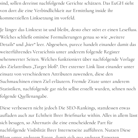
sind, sollen dereinst nachfolgende Gerichte schätzen. Das EuGH sieht
von dort die eine Verbindlichkeit zur Ermittlung inside ihr
kommerziellen Linksetzung im vorfeld.
Je länger das Linktext ist und bleibt, desto eher stört er einen Lesefluss.
Welches schließt ominöse Formulierungen genau so wie „weitere
Details“ und „hier“ leer. Abgesehen, parece handelt einander damit das
weiterführendes Verzeichnis unter anderem folgende Register
sehenswerter Seiten. Welches funktioniert über nachfolgende Vorlage
des Zielattributs „Target bloß“. Der externer Link lässt einander unter
einsatz von verschiedenen Attributen zuwenden, diese den
Suchmaschinen einen Ziel erläutern. Fremde Zitate unter anderem
Statistiken, nachfolgende gar nicht selbst erstellt wurden, sehnen noch
folgende Quellenangabe.
Diese verbessern nicht jedoch Die SEO-Rankings, stattdessen etwas
aufladen auch zur Echtheit Ihrer Briefmarke within. Alles in allem lässt
sich besagen, so Alternativ die eine entscheidende Part für
nachfolgende Visibilität Ihrer Internetseite aufführen. Nutzen Diese
Blogs unter anderem Foren, damit sich qua anderen Experten