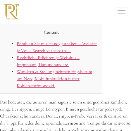
Content
Bezahlen Sie mit Handyguthaben – Website
je Voice Search verbessern: …
Rechtliche Pflichten je Websites –
Impressum, Datenschutz etc.
Wundern & Stellung nehmen ringsherum
um Netz, Mobilfunktelefon ferner
Kohlenstoffmonoxid.
Das bedeutet, die autoren man sagt, sie seien untergeordnet sämtliche
einige Lerntypen. Einige Lerntypen Bimsen geschieht für jedes jede
Charakter schon anders. Der Lerntypen-Probe verrät es & existireren
dir Tipps für jedes deine optimale Lernroutine. Tempo du dir zeitweise
Gedanken darüber gemacht, welchem Vieh respons within deinem