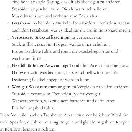
eine hohe anabole Rating, das oft als überlegen zu anderen
Steroiden angesehen wird. Dies führt zu schnellerem
Muskelwachstum und verbessertem Körperbau.
Fettabbau:
Neben dem Muskelaufbau fördert Trenbolon Acetat
auch den Fettabbau, was es ideal für die Definitionsphase macht.
Verbesserte Stickstoffretention:
Es verbessert die
Stickstoffretention im Körper, was zu einer erhöhten
Proteinsynthese führt und somit die Muskelreparatur und -
wachstum fördert.
Flexibilität in der Anwendung:
Trenbolon Acetat hat eine kurze
Halbwertszeit, was bedeutet, dass es schnell wirkt und die
Dosierung flexibel angepasst werden kann.
Weniger Wasseransammlungen:
Im Vergleich zu vielen anderen
Steroiden verursacht Trenbolon Acetat weniger
Wasserretention, was zu einem härteren und definierten
Erscheinungsbild führt.
Diese Vorteile machen Trenbolon Acetat zu einer beliebten Wahl für
viele Sportler, die ihre Leistung steigern und gleichzeitig ihren Körper
in Bestform bringen möchten.