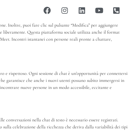
ne. Inoltre, puoi fare clic sul pulsante “Modifica” per aggiungere
e liberamente. Questa piattaforma sociale utilizza anche il format
yMeet. Incontri istantanei con persone reali pronte a chattare,
o e rispettoso. Ogni sessione di chat è un’opportunità per connettersi
he garantisce che anche i nuovi utenti possano subito immergersi in
i incontrare nuove persone in un modo accessibile, eccitante e
lle conversazioni nella chat di testo è necessario essere registrati.
 sulla celebrazione della ricchezza che deriva dalla variabilità dei tipi