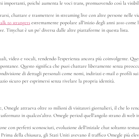
i importanti, poiché aumenta le voci trans, promuovendo così la visibili
rsi, chattare e trasmettere in streaming live con altre persone nelle vi
lk to strangers
estremamente popolare all’inizio degli anni 2010 come 
e. Tinychat è un po’ diversa dalle altre piattaforme in questa lista.
uali, video e vocali, rendendo l’esperienza ancora più coinvolgente. Qu
spontanee. Questo significa che puoi chattare liberamente senza preoccup
ndivisione di dettagli personali come nomi, indirizzi e-mail o profili su
azio sicuro per esprimersi senza rivelare la propria identità.
 Omegle attraeva oltre 10 milioni di visitatori giornalieri, il che lo re
rasformato in qualcos’altro. Omegle period quell’angolo strano di web in
e con perfetti sconosciuti, evoluzione dell’iniziale chat soltanto testua
26 Prima della chiusura, gli Stati Uniti avevano il traffico Omegle più el