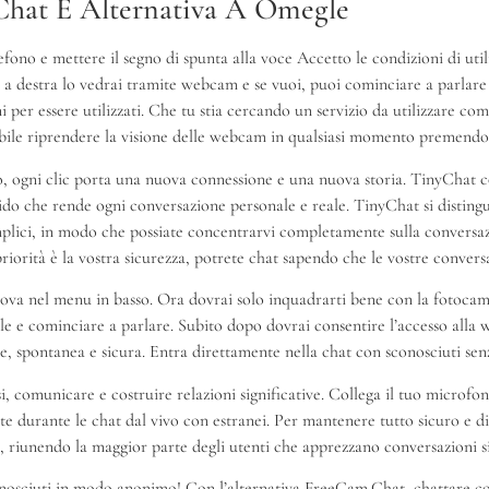
hat E Alternativa A Omegle
fono e mettere il segno di spunta alla voce Accetto le condizioni di uti
a destra lo vedrai tramite webcam e se vuoi, puoi cominciare a parlare c
 per essere utilizzati. Che tu stia cercando un servizio da utilizzare c
sibile riprendere la visione delle webcam in qualsiasi momento premendo 
noto, ogni clic porta una nuova connessione e una nuova storia. TinyChat
tido che rende ogni conversazione personale e reale. TinyChat si distingu
emplici, in modo che possiate concentrarvi completamente sulla conversa
a priorità è la vostra sicurezza, potrete chat sapendo che le vostre conve
trova nel menu in basso. Ora dovrai solo inquadrarti bene con la fotoca
ile e cominciare a parlare. Subito dopo dovrai consentire l’accesso all
, spontanea e sicura. Entra direttamente nella chat con sconosciuti senza
i, comunicare e costruire relazioni significative. Collega il tuo microfo
nte durante le chat dal vivo con estranei. Per mantenere tutto sicuro e di
o, riunendo la maggior parte degli utenti che apprezzano conversazioni sig
nosciuti in modo anonimo! Con l’alternativa FreeCam.Chat, chattare con 