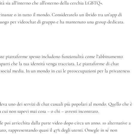
tà sia all’interno che all’esterno della cerchia LGBTQ+.
cinanze o in tutto il mondo. Consideratelo un ibrido tra un’app di
luogo per videochat di gruppo e ha mantenuto una group dedicata.
este piattaforme spesso includono funzionalità come l’abbinamento
arti che la tua identità venga tracciata. Le piattaforme di chat
i social media. In un mondo in cui le preoccupazioni per la privateness
ndeva uno dei servizi di chat casuali più popolari al mondo. Quello che è
 cui non sapevi mai cosa – o chi – avresti incontrato.
le poi arricchita dalla parte video dopo circa un anno. 10 alternative a
evato, rappresentando quasi il 47% degli utenti. Omegle in sé non