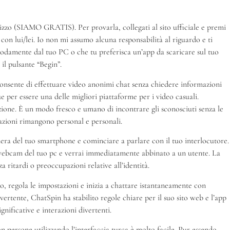
lizzo (SIAMO GRATIS). Per provarla, collegati al sito ufficiale e premi
on lui/lei. Io non mi assumo alcuna responsabilità al riguardo e ti
omodamente dal tuo PC o che tu preferisca un’app da scaricare sul tuo
il pulsante “Begin”.
 consente di effettuare video anonimi chat senza chiedere informazioni
e per essere una delle migliori piattaforme per i video casuali.
zione. È un modo fresco e umano di incontrare gli sconosciuti senza le
rsazioni rimangono personal e personali.
mera del tuo smartphone e cominciare a parlare con il tuo interlocutore.
a webcam del tuo pc e verrai immediatamente abbinato a un utente. La
 ritardi o preoccupazioni relative all’identità.
no, regola le impostazioni e inizia a chattare istantaneamente con
vertente, ChatSpin ha stabilito regole chiare per il suo sito web e l’app
nificative e interazioni divertenti.
persone utilizzando l’interfaccia turca è molto facile. Pur essendo