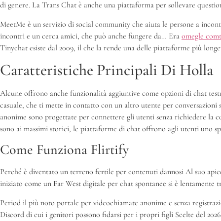
di genere. La Trans Chat è anche una piattaforma per sollevare question
MeetMe è un servizio di social community che aiuta le persone a incontra
incontri e un cerca amici, che può anche fungere da… Era
omegle comta
Tinychat esiste dal 2009, il che la rende una delle piattaforme più longev
Caratteristiche Principali Di Holla
Alcune offrono anche funzionalità aggiuntive come opzioni di chat test
casuale, che ti mette in contatto con un altro utente per conversazioni 
anonime sono progettate per connettere gli utenti senza richiedere la co
sono ai massimi storici, le piattaforme di chat offrono agli utenti uno sp
Come Funziona Flirtify
Perché è diventato un terreno fertile per contenuti dannosi Al suo apice,
iniziato come un Far West digitale per chat spontanee si è lentamente t
Period il più noto portale per videochiamate anonime e senza registrazion
Discord di cui i genitori possono fidarsi per i propri figli Scelte del 20