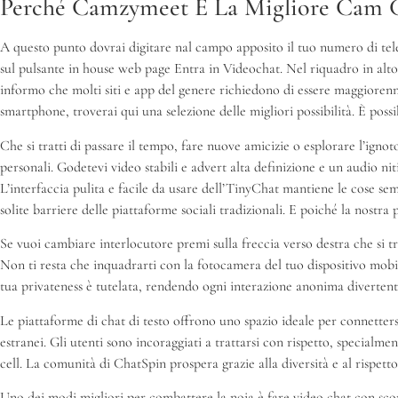
Perché Camzymeet È La Migliore Cam C
A questo punto dovrai digitare nal campo apposito il tuo numero di tele
sul pulsante in house web page Entra in Videochat. Nel riquadro in alto 
informo che molti siti e app del genere richiedono di essere maggiorenni
smartphone, troverai qui una selezione delle migliori possibilità. È pos
Che si tratti di passare il tempo, fare nuove amicizie o esplorare l’ig
personali. Godetevi video stabili e advert alta definizione e un audio ni
L’interfaccia pulita e facile da usare dell’TinyChat mantiene le cose s
solite barriere delle piattaforme sociali tradizionali. E poiché la nostr
Se vuoi cambiare interlocutore premi sulla freccia verso destra che si 
Non ti resta che inquadrarti con la fotocamera del tuo dispositivo mob
tua privateness è tutelata, rendendo ogni interazione anonima divertente
Le piattaforme di chat di testo offrono uno spazio ideale per connetters
estranei. Gli utenti sono incoraggiati a trattarsi con rispetto, specialme
cell. La comunità di ChatSpin prospera grazie alla diversità e al rispett
Uno dei modi migliori per combattere la noia è fare video chat con sco