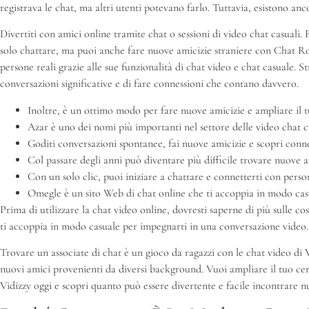
registrava le chat, ma altri utenti potevano farlo. Tuttavia, esistono anc
Divertiti con amici online tramite chat o sessioni di video chat casuali
solo chattare, ma puoi anche fare nuove amicizie straniere con Chat Rou
persone reali grazie alle sue funzionalità di chat video e chat casuale.
conversazioni significative e di fare connessioni che contano davvero.
Inoltre, è un ottimo modo per fare nuove amicizie e ampliare il tu
Azar è uno dei nomi più importanti nel settore delle video chat ca
Goditi conversazioni spontanee, fai nuove amicizie e scopri conne
Col passare degli anni può diventare più difficile trovare nuove a
Con un solo clic, puoi iniziare a chattare e connetterti con perso
Omegle è un sito Web di chat online che ti accoppia in modo cas
Prima di utilizzare la chat video online, dovresti saperne di più sulle c
ti accoppia in modo casuale per impegnarti in una conversazione video. T
Trovare un associate di chat è un gioco da ragazzi con le chat video di 
nuovi amici provenienti da diversi background. Vuoi ampliare il tuo cerch
Vidizzy oggi e scopri quanto può essere divertente e facile incontrare 