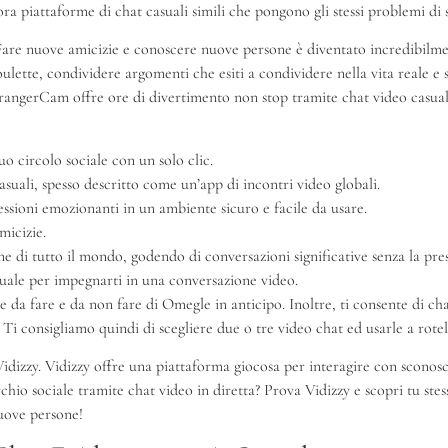
ora piattaforme di chat casuali simili che pongono gli stessi problemi di s
. Fare nuove amicizie e conoscere nuove persone è diventato incredibilme
lette, condividere argomenti che esiti a condividere nella vita reale e 
 StrangerCam offre ore di divertimento non stop tramite chat video casual
o circolo sociale con un solo clic.
suali, spesso descritto come un’app di incontri video globali.
ssioni emozionanti in un ambiente sicuro e facile da usare.
micizie.
ne di tutto il mondo, godendo di conversazioni significative senza la pres
uale per impegnarti in una conversazione video.
ose da fare e da non fare di Omegle in anticipo. Inoltre, ti consente di 
i consigliamo quindi di scegliere due o tre video chat ed usarle a rotel
Vidizzy. Vidizzy offre una piattaforma giocosa per interagire con sconosc
io sociale tramite chat video in diretta? Prova Vidizzy e scopri tu stesso
nuove persone!