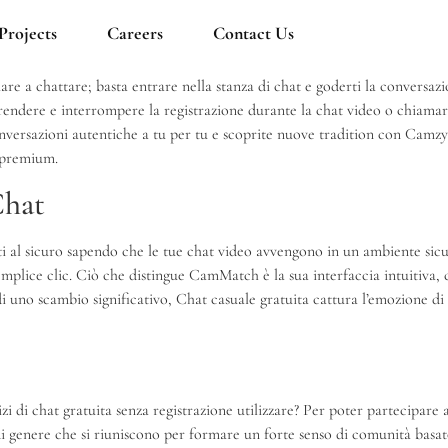
Projects
Careers
Contact Us
e a chattare; basta entrare nella stanza di chat e goderti la conversazio
prendere e interrompere la registrazione durante la chat video o chiamar
 conversazioni autentiche a tu per tu e scoprite nuove tradition con Camz
e premium.
Chat
i al sicuro sapendo che le tue chat video avvengono in un ambiente sicur
ice clic. Ciò che distingue CamMatch è la sua interfaccia intuitiva, c
 di uno scambio significativo, Chat casuale gratuita cattura l’emozione d
izi di chat gratuita senza registrazione utilizzare? Per poter partecipare a
 di genere che si riuniscono per formare un forte senso di comunità basato