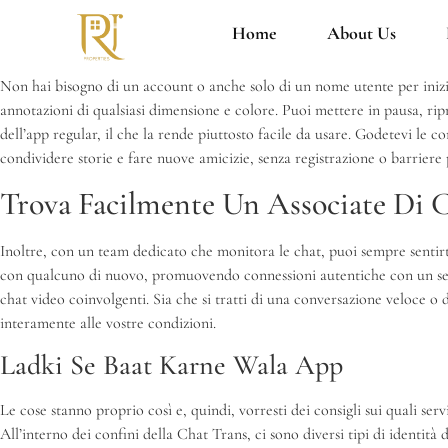
Home
About Us
Non hai bisogno di un account o anche solo di un nome utente per iniziar
annotazioni di qualsiasi dimensione e colore. Puoi mettere in pausa, ri
dell’app regular, il che la rende piuttosto facile da usare. Godetevi le
condividere storie e fare nuove amicizie, senza registrazione o barrier
Trova Facilmente Un Associate Di 
Inoltre, con un team dedicato che monitora le chat, puoi sempre sentirt
con qualcuno di nuovo, promuovendo connessioni autentiche con un sempl
chat video coinvolgenti. Sia che si tratti di una conversazione veloce o
interamente alle vostre condizioni.
Ladki Se Baat Karne Wala App
Le cose stanno proprio così e, quindi, vorresti dei consigli sui quali serv
All’interno dei confini della Chat Trans, ci sono diversi tipi di identità