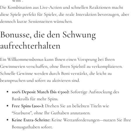
Wins”.
Die Kombination aus Live-Action und schnellen Reaktionen macht
diese Spiele perfekt für Spieler, die reale Interaktion bevorzugen, aber
dennoch kurze Sessionzeiten wünschen.
Bonusse, die den Schwung
aufrechterhalten
Ein Willkommensbonus kann Ihnen einen Vorsprung bei Ihren
Gewinnserien verschaffen, ohne Ihren Spielstil zu verkomplizieren.
Schnelle Gewinne werden durch Boni verstärkt, die leicht zu
beanspruchen und sofort zu aktivieren sind.
100% Deposit Match (bis €500):
Sofortige Aufstockung des
Bankrolls für mehr Spins.
Free Spins (200+):
Drehen Sie an beliebten Titeln wie
“Starburst”, ohne Ihr Guthaben anzutasten.
Keine Extra-Schritte:
Keine Wettanforderungen—nutzen Sie Ihre
Bonusguthaben sofort.