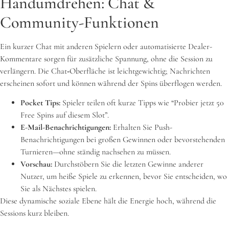
Handumdrehen: Chat &
Community-Funktionen
Ein kurzer Chat mit anderen Spielern oder automatisierte Dealer-
Kommentare sorgen für zusätzliche Spannung, ohne die Session zu
verlängern. Die Chat‑Oberfläche ist leichtgewichtig; Nachrichten
erscheinen sofort und können während der Spins überflogen werden.
Pocket Tips:
Spieler teilen oft kurze Tipps wie “Probier jetzt 50
Free Spins auf diesem Slot”.
E-Mail-Benachrichtigungen:
Erhalten Sie Push-
Benachrichtigungen bei großen Gewinnen oder bevorstehenden
Turnieren—ohne ständig nachsehen zu müssen.
Vorschau:
Durchstöbern Sie die letzten Gewinne anderer
Nutzer, um heiße Spiele zu erkennen, bevor Sie entscheiden, wo
Sie als Nächstes spielen.
Diese dynamische soziale Ebene hält die Energie hoch, während die
Sessions kurz bleiben.