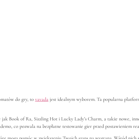
tomatów do gry, to
vavada
jest idealnym wyborem. Ta popularna platform
 jak Book of Ra, Sizzling Hot i Lucky Lady’s Charm, a także nowe, inn
demo, co pozwala na bezpłatne testowanie gier przed postawieniem rea
które mogą pomóc w zwiększeniu Twoich szans na wygraną. Wśród nich