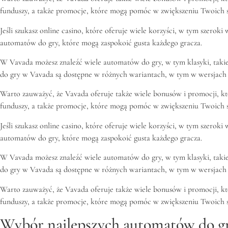
funduszy, a także promocje, które mogą pomóc w zwiększeniu Twoich 
Jeśli szukasz online casino, które oferuje wiele korzyści, w tym szero
automatów do gry, które mogą zaspokoić gusta każdego gracza.
W Vavada możesz znaleźć wiele automatów do gry, w tym klasyki, takie
do gry w Vavada są dostępne w różnych wariantach, w tym w wersjach 
Warto zauważyć, że Vavada oferuje także wiele bonusów i promocji, 
funduszy, a także promocje, które mogą pomóc w zwiększeniu Twoich 
Jeśli szukasz online casino, które oferuje wiele korzyści, w tym szero
automatów do gry, które mogą zaspokoić gusta każdego gracza.
W Vavada możesz znaleźć wiele automatów do gry, w tym klasyki, takie
do gry w Vavada są dostępne w różnych wariantach, w tym w wersjach 
Warto zauważyć, że Vavada oferuje także wiele bonusów i promocji, 
funduszy, a także promocje, które mogą pomóc w zwiększeniu Twoich 
Wybór najlepszych automatów do g