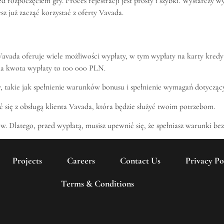
 rozpoczęciem gry. Proces rejestracji jest prosty i szybki. Wystarczy wy
sz już zacząć korzystać z oferty Vavada.
avada oferuje wiele możliwości wypłaty, w tym wypłaty na karty kredytow
a kwota wypłaty to 100 000 PLN.
y, takie jak spełnienie warunków bonusu i spełnienie wymagań dotycząc
ć się z obsługą klienta Vavada, która będzie służyć twoim potrzebom.
Dlatego, przed wypłatą, musisz upewnić się, że spełniasz warunki bez
Projects
Careers
Contact Us
Privacy Po
Terms & Conditions