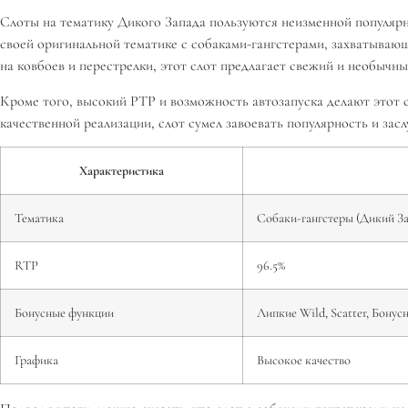
Слоты на тематику Дикого Запада пользуются неизменной популярн
своей оригинальной тематике с собаками-гангстерами, захватывающ
на ковбоев и перестрелки, этот слот предлагает свежий и необычный
Кроме того, высокий РТP и возможность автозапуска делают этот 
качественной реализации, слот сумел завоевать популярность и зас
Характеристика
Тематика
Собаки-гангстеры (Дикий За
RTP
96.5%
Бонусные функции
Липкие Wild, Scatter, Бонусн
Графика
Высокое качество