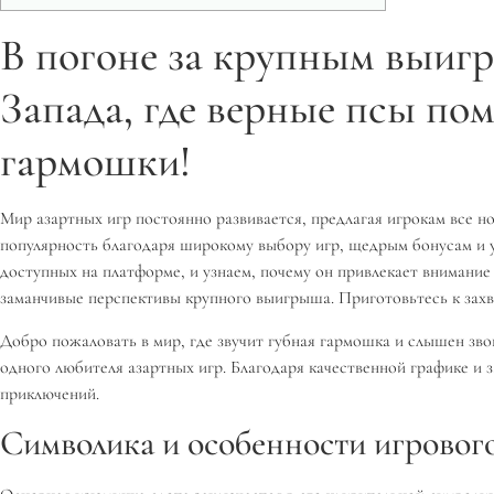
В погоне за крупным выигр
Запада, где верные псы по
гармошки!
Мир азартных игр постоянно развивается, предлагая игрокам все 
популярность благодаря широкому выбору игр, щедрым бонусам и у
доступных на платформе, и узнаем, почему он привлекает внимание
заманчивые перспективы крупного выигрыша. Приготовьтесь к за
Добро пожаловать в мир, где звучит губная гармошка и слышен зво
одного любителя азартных игр. Благодаря качественной графике и
приключений.
Символика и особенности игровог