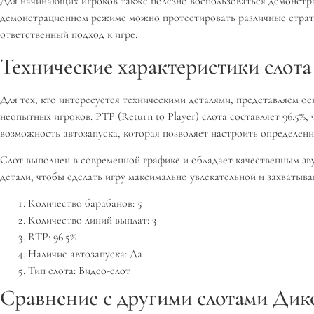
Для начинающих игроков также полезно воспользоваться демонстра
демонстрационном режиме можно протестировать различные стратег
ответственный подход к игре.
Технические характеристики слота
Для тех, кто интересуется техническими деталями, представляем ос
неопытных игроков. РТP (Return to Player) слота составляет 96.5%
возможность автозапуска, которая позволяет настроить определен
Слот выполнен в современной графике и обладает качественным зв
детали, чтобы сделать игру максимально увлекательной и захватыва
Количество барабанов: 5
Количество линий выплат: 3
RTP: 96.5%
Наличие автозапуска: Да
Тип слота: Видео-слот
Сравнение с другими слотами Дик