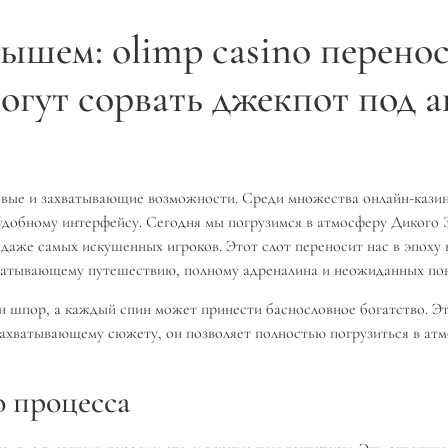
ышем: olimp casino перенос
могут сорвать джекпот под 
новые и захватывающие возможности. Среди множества онлайн-кази
добному интерфейсу. Сегодня мы погрузимся в атмосферу Дикого З
 даже самых искушенных игроков. Этот слот переносит нас в эпоху 
хватывающему путешествию, полному адреналина и неожиданных по
н шпор, а каждый спин может принести баснословное богатство. Эт
 захватывающему сюжету, он позволяет полностью погрузиться в ат
о процесса