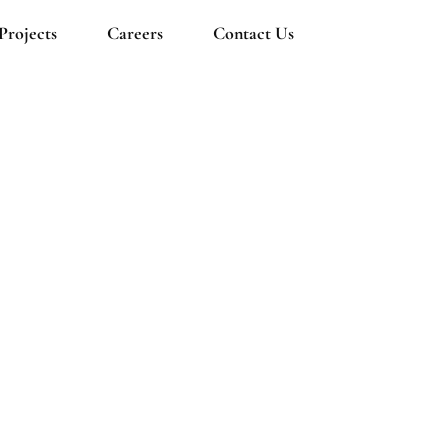
Projects
Careers
Contact Us