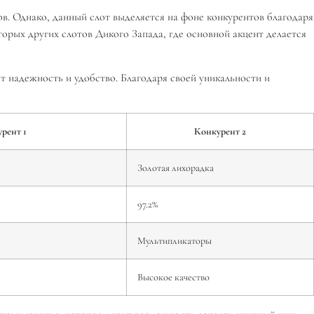
в. Однако, данный слот выделяется на фоне конкурентов благодаря
орых других слотов Дикого Запада, где основной акцент делается
т надежность и удобство. Благодаря своей уникальности и
рент 1
Конкурент 2
Золотая лихорадка
97.2%
Мультипликаторы
Высокое качество