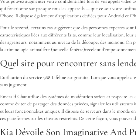
Vous pouvez augmenter votre confidentialité lors de vos appels vidéo a
qui fonctionne sur presque tous les appareils — que ce soit votre ordi
iPhone. Il dispose également d’applications dédiées pour Android et iPh
Pour le second, certains cas suggèrent que des personnes expertes sont im
caractéristiques liées aux différents faits, comme leur localisation, leur
des agresseurs, notamment au niveau de la découpe, des incisions. On pe
la criminologie animalière (nouvelle fenêtre)recèlent d’empoisonnements
Quel site pour rencontrer sans lend
L'utilisation du service 988 Lifeline est gratuite. Lorsque vous appelez,
sans jugement.
Emerald Chat utilise des systèmes de modération stricts et respecte les
comme éviter de partager des données privées, signaler les utilisateurs i
et leurs fonctionnalités uniques. Il dispose de serveurs dans le monde 
ces plateformes sur les réseaux restreints. De cette façon, vous pouvez
Kia Dévoile Son Imaginative And Pr