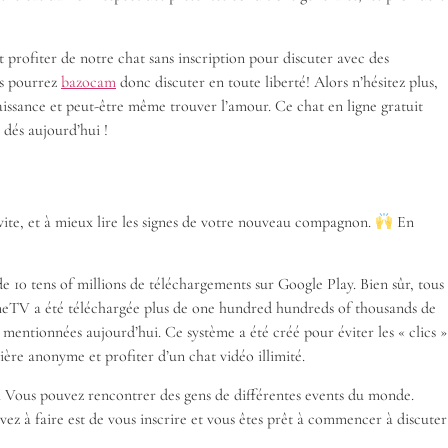
 profiter de notre chat sans inscription pour discuter avec des
us pourrez
bazocam
donc discuter en toute liberté! Alors n’hésitez plus,
aissance et peut-être même trouver l’amour. Ce chat en ligne gratuit
 dés aujourd’hui !
ite, et à mieux lire les signes de votre nouveau compagnon.
En
de 10 tens of millions de téléchargements sur Google Play. Bien sûr, tous
e OmeTV a été téléchargée plus de one hundred hundreds of thousands de
s mentionnées aujourd’hui. Ce système a été créé pour éviter les « clics »
ère anonyme et profiter d’un chat vidéo illimité.
ond. Vous pouvez rencontrer des gens de différentes events du monde.
vez à faire est de vous inscrire et vous êtes prêt à commencer à discuter