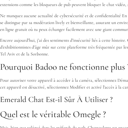
extensions comme les bloqueurs de pub peuvent bloquer le chat vidéo, 
Ne manquez aucune actualité de cybersécurité et de confidentialité En 
se distingue par sa modération lively et bienveillante, assurant un env
en ligne gratuit où tu peux échanger facilement avec une giant communau
Encore aujourd’hui, j’ai des sentiments d’insécurité liés à cette histoire
d’exhibitionnistes d’âge mûr sur cette plateforme très fréquentée par le
Tel Aviv et de la Sorbonne.
Pourquoi Badoo ne fonctionne plus 
Pour autoriser votre appareil à accéder à la caméra, sélectionnez Démarr
cet appareil est désactivé, sélectionnez Modifier et activé l'accès à la c
Emerald Chat Est-il Sûr À Utiliser ?
Quel est le véritable Omegle ?
Mais, bien que relégué dans les tréfonds du web, Chatroulette est encor