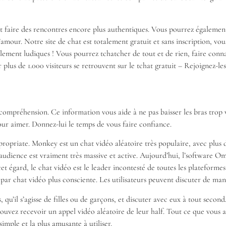
et faire des rencontres encore plus authentiques. Vous pourrez également
amour. Notre site de chat est totalement gratuit et sans inscription, vo
lement ludiques ! Vous pourrez tchatcher de tout et de rien, faire conn
plus de 1.000 visiteurs se retrouvent sur le tchat gratuit – Rejoignez-les
mpréhension. Ce information vous aide à ne pas baisser les bras trop v
ur aimer. Donnez-lui le temps de vous faire confiance.
ppropriate. Monkey est un chat vidéo aléatoire très populaire, avec plus 
s l’audience est vraiment très massive et active. Aujourd’hui, l’softwar
cet égard, le chat vidéo est le leader incontesté de toutes les plateforme
ar chat vidéo plus consciente. Les utilisateurs peuvent discuter de mani
, qu’il s’agisse de filles ou de garçons, et discuter avec eux à tout sec
ouvez recevoir un appel vidéo aléatoire de leur half. Tout ce que vous a
imple et la plus amusante à utiliser.