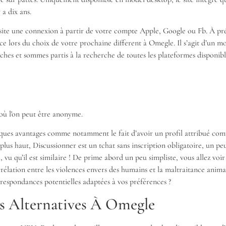
 a dix ans.
ite une connexion à partir de votre compte Apple, Google ou Fb. À prés
nce lors du choix de votre prochaine different à Omegle. Il s’agit d’un m
ches et sommes partis à la recherche de toutes les plateformes disponibl
 où l'on peut être anonyme.
elques avantages comme notamment le fait d’avoir un profil attribué com
plus haut, Discussionner est un tchat sans inscription obligatoire, un 
 vu qu’il est similaire ! De prime abord un peu simpliste, vous allez voi
rélation entre les violences envers des humains et la maltraitance anima
orrespondances potentielles adaptées à vos préférences ?
s Alternatives À Omegle