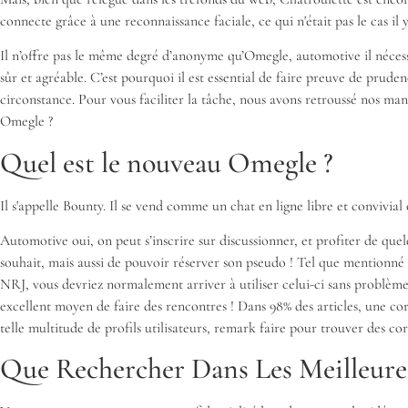
connecte grâce à une reconnaissance faciale, ce qui n'était pas le cas il y
Il n’offre pas le même degré d’anonyme qu’Omegle, automotive il nécess
sûr et agréable. C’est pourquoi il est essential de faire preuve de prude
circonstance. Pour vous faciliter la tâche, nous avons retroussé nos man
Omegle ?
Quel est le nouveau Omegle ?
Il s'appelle Bounty. Il se vend comme un chat en ligne libre et convivial
Automotive oui, on peut s’inscrire sur discussionner, et profiter de qu
souhait, mais aussi de pouvoir réserver son pseudo ! Tel que mentionné 
NRJ, vous devriez normalement arriver à utiliser celui-ci sans problème,
excellent moyen de faire des rencontres ! Dans 98% des articles, une cor
telle multitude de profils utilisateurs, remark faire pour trouver des c
Que Rechercher Dans Les Meilleure