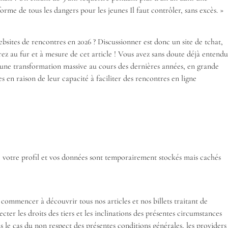
me de tous les dangers pour les jeunes Il faut contrôler, sans excès. »
ebsites de rencontres en 2026 ? Discussionner est donc un site de tchat,
rirez au fur et à mesure de cet article ! Vous avez sans doute déjà entendu
 une transformation massive au cours des dernières années, en grande
 en raison de leur capacité à faciliter des rencontres en ligne
, votre profil et vos données sont temporairement stockés mais cachés
commencer à découvrir tous nos articles et nos billets traitant de
cter les droits des tiers et les inclinations des présentes circumstances
ns le cas du non respect des présentes conditions générales, les providers