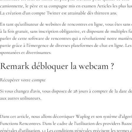
camionnette, le père et sa compagne mis en examen Articles les plus lus
La création d’un compte Twitter est attainable dès thirteen ans.
En tant qu’utilisateur de websites de rencontres en ligne, vous êtes sans
à la fois gratuit, sans inscription obligatoire, et disposant de multiples 
parler de cette software de rencontres qui a révolutionné notre manièr
partie grâce à l’émergence de diverses plateformes de chat en ligne. Les
spontanées et divertissantes.
Remark débloquer la webcam ?
Récupérer votre compte
Si vous changez d'avis, vous disposez de 28 jours à compter de la date 
aux autres utilisateurs.
Dans cet article, nous allons décortiquer Waplog et son système d’algor
Functions Rencontres. Dans le cadre de l’utilisation des providers Bazooc
générales d’utilisation. 1.1 Les conditions générales précisent les terme