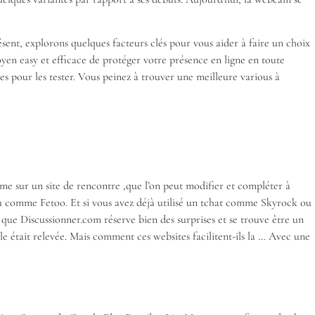
ent, explorons quelques facteurs clés pour vous aider à faire un choix
oyen easy et efficace de protéger votre présence en ligne en toute
es pour les tester. Vous peinez à trouver une meilleure various à
me sur un site de rencontre ,que l’on peut modifier et compléter à
peu comme Fetoo. Et si vous avez déjà utilisé un tchat comme Skyrock ou
r que Discussionner.com réserve bien des surprises et se trouve être un
le était relevée. Mais comment ces websites facilitent-ils la … Avec une