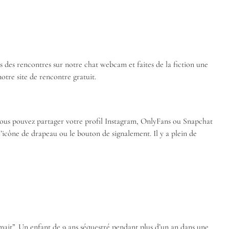
 des rencontres sur notre chat webcam et faites de la fiction une
otre site de rencontre gratuit.
 vous pouvez partager votre profil Instagram, OnlyFans ou Snapchat
’icône de drapeau ou le bouton de signalement. Il y a plein de
ait”. Un enfant de 9 ans séquestré pendant plus d’un an dans une