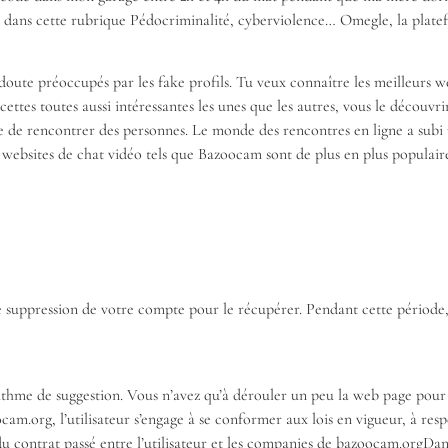
 dans cette rubrique Pédocriminalité, cyberviolence… Omegle, la platefor
 doute préoccupés par les fake profils. Tu veux connaître les meilleurs w
facettes toutes aussi intéressantes les unes que les autres, vous le découv
e de rencontrer des personnes. Le monde des rencontres en ligne a subi
 websites de chat vidéo tels que Bazoocam sont de plus en plus populaires
de suppression de votre compte pour le récupérer. Pendant cette période
ithme de suggestion. Vous n’avez qu’à dérouler un peu la web page pour 
am.org, l’utilisateur s’engage à se conformer aux lois en vigueur, à respe
s du contrat passé entre l’utilisateur et les companies de bazoocam.orgDa