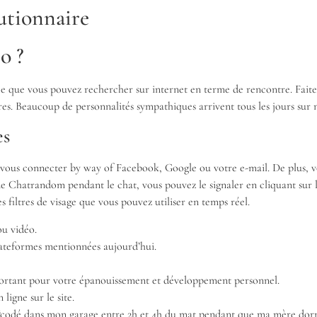
utionnaire
o ?
ce que vous pouvez rechercher sur internet en terme de rencontre. Faites
res. Beaucoup de personnalités sympathiques arrivent tous les jours sur n
es
vez vous connecter by way of Facebook, Google ou votre e-mail. De plus,
de Chatrandom pendant le chat, vous pouvez le signaler en cliquant sur l
 filtres de visage que vous pouvez utiliser en temps réel.
ou vidéo.
plateformes mentionnées aujourd’hui.
important pour votre épanouissement et développement personnel.
ligne sur le site.
é “codé dans mon garage entre 2h et 4h du mat pendant que ma mère dorm