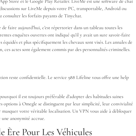
’App Store et le Google Play Retailer. LiveMe est une software de chat
 discussions sur LiveMe depuis votre PC, transportable, Android ou
 consulter les forfaits payants de Tinychat.
de faire aujourd’hui, c’est répertorier dans un tableau toutes les
érentes enquêtes ouvertes ont indiqué qu’il y avait un sure savoir-faire
 équidés et plus spécifiquement les chevaux sont visés. Les annales de
n, ces actes sont également commis par des personnalités criminelles.
tion reste confidentielle. Le service 988 Lifeline vous offre une help
pourquoi il est toujours préférable d’adopter des habitudes saines
es options à Omegle se distinguent par leur simplicité, leur convivialité
ur masquer votre véritable localisation. Un VPN vous aide à débloquer
ec une anonymité accrue.
e Ère Pour Les Véhicules