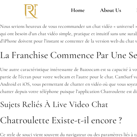
Home
About Us
Nous serions heureux de vous recommander un chat vidéo « universel » q
qui ont besoin d’un chat vidéo simple, pratique et intuitif sans une sur
d’iPhone doivent pour l’instant se contenter de la version web du chat v
La Franchise Commence Par Une S
Une autre caractéristique intéressante de Bazoocam est sa capacité à vous
partie de l’écran pour votre webcam et l’autre pour le chat. CamSurf v
Android et iOS, vous permettant de chatter en vidéo où que vous soyez. 
chatter depuis votre téléphone puisque l’application Chatroulette est d
Sujets Reliés À Live Video Chat
Chatroulette Existe-t-il encore ?
Ce style de souci vient souvent du navigateur ou des paramètres liés à