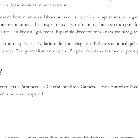
alors désactive-les temporairement.
cas de besoin, nous collaborons avec les autorités compétentes pour ga
ironnement convivial et respectueux. Les utilisateurs choisissent un pse
té. L’utility est également disponible directement dans votre navigateu
. Certains, après les révélations de Kool Mag, ont d’ailleurs annoncé qu’il
s jeunes. Eva, journaliste avec 15 ans d’expérience dans des médias pres
?
er , puis Paramètres > Confidentialité > Caméra . Dans Autoriser l'accès
améra pour cet appareil.
e sur pattes. Uniquement disponible en model desktop, le site intègre q