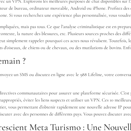
vec un VPN. Explorons les meilleures purposes de chat disponibles sur l
nateur de bureau, ordinateur moveable, Android ou iPhone. Profitez des
one. Si vous recherchez une expérience plus personnalisée, vous voudrez
pliquées, mais pas tous. Ce que l’analyse criminalistique est en prepare 
 contexte, la nature des blessures, etc. Plusieurs sources proches des diff
ut simplement rappeler pourquoi ces actes nous révulsent. Toutefois, les
 d’oiseaux, de chiens ou de chevaux, ou des mutilations de bovins. Enfi
emain ?
 envoyez un SMS ou discutez en ligne avec le 988 Lifeline, votre conversa
 directives communautaires pour assurer une plateforme sécurisée. C’est 
nappropriés, éviter les liens suspects et utiliser un VPN. Ces 10 meilleur
entier, vous permettant d’obtenir rapidement une nouvelle adresse IP po
 discuter avec des personnes de différents pays. Vous pouvez discuter av
escient Meta Turismo : Une Nouvell