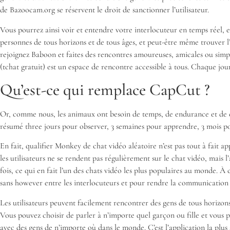
de Bazoocam.org se réservent le droit de sanctionner l’utilisateur.
Vous pourrez ainsi voir et entendre votre interlocuteur en temps réel, 
personnes de tous horizons et de tous âges, et peut-être même trouver l’
rejoignez Baboon et faites des rencontres amoureuses, amicales ou simp
(tchat gratuit) est un espace de rencontre accessible à tous. Chaque jour 
Qu’est-ce qui remplace CapCut ?
Or, comme nous, les animaux ont besoin de temps, de endurance et de co
résumé three jours pour observer, 3 semaines pour apprendre, 3 mois po
En fait, qualifier Monkey de chat vidéo aléatoire n’est pas tout à fait a
les utilisateurs ne se rendent pas régulièrement sur le chat vidéo, mai
fois, ce qui en fait l’un des chats vidéo les plus populaires au monde. À 
sans however entre les interlocuteurs et pour rendre la communication p
Les utilisateurs peuvent facilement rencontrer des gens de tous horizons
Vous pouvez choisir de parler à n’importe quel garçon ou fille et vous p
avec des gens de n’importe où dans le monde. C’est l’application la plus s