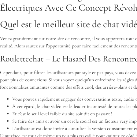
Électriques Avec Ce Concept Révol
Quel est le meilleur site de chat vidé
Venez gratuitement sur notre site de rencontre, il vous apportera tout 
réalité. Alors sautez sur l’opportunité pour faire facilement des rencont
Roulettechat – Le Hasard Des Rencontr
Cependant, pour filtrer les utilisateurs par style et par pays, vous de
pour plus de connexions. Si vous voyez quelqu’un enfreindre les règles 
fonctionnalités amusantes comme des effets cool, des arrière-plans et des
Vous pouvez rapidement engager des conversations texte, audio 
À cet égard, le chat vidéo est le leader incontesté de toutes les 
Et c’est le seul level faible du site soit dit en passant !
Se faire des amis et avoir un cercle social est un facteur very 
L’utilisateur est donc invité à consulter la version constamment en 
L’interface est tout de même un peu plus travaillé pour quitter ce côt