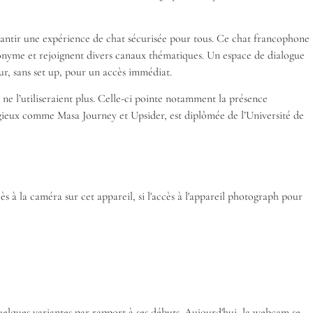
rantir une expérience de chat sécurisée pour tous. Ce chat francophone
udonyme et rejoignent divers canaux thématiques. Un espace de dialogue
r, sans set up, pour un accès immédiat.
s ne l’utiliseraient plus. Celle-ci pointe notamment la présence
tigieux comme Masa Journey et Upsider, est diplômée de l’Université de
 à la caméra sur cet appareil, si l'accès à l'appareil photograph pour
uelques variantes par rapport à ses débuts. Aujourd'hui, la webcam se