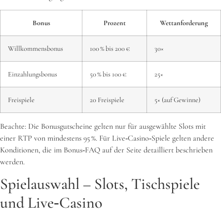
Bonus
Prozent
Wettanforderung
Willkommensbonus
100 % bis 200 €
30×
Einzahlungsbonus
50 % bis 100 €
25×
Freispiele
20 Freispiele
5× (auf Gewinne)
Beachte: Die Bonusgutscheine gelten nur für ausgewählte Slots mit
einer RTP von mindestens 95 %. Für Live‑Casino‑Spiele gelten andere
Konditionen, die im Bonus‑FAQ auf der Seite detailliert beschrieben
werden.
Spielauswahl – Slots, Tischspiele
und Live‑Casino