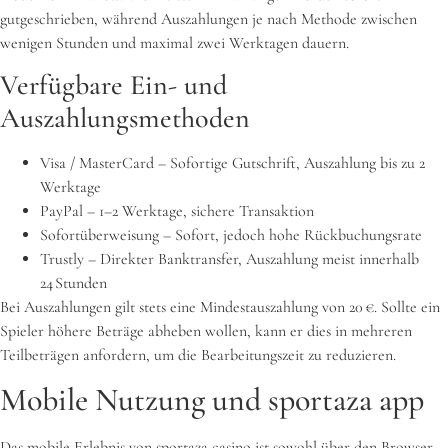
gutgeschrieben, während Auszahlungen je nach Methode zwischen
wenigen Stunden und maximal zwei Werktagen dauern.
Verfügbare Ein- und
Auszahlungsmethoden
Visa / MasterCard – Sofortige Gutschrift, Auszahlung bis zu 2
Werktage
PayPal – 1–2 Werktage, sichere Transaktion
Sofortüberweisung – Sofort, jedoch hohe Rückbuchungsrate
Trustly – Direkter Banktransfer, Auszahlung meist innerhalb
24 Stunden
Bei Auszahlungen gilt stets eine Mindestauszahlung von 20 €. Sollte ein
Spieler höhere Beträge abheben wollen, kann er dies in mehreren
Teilbeträgen anfordern, um die Bearbeitungszeit zu reduzieren.
Mobile Nutzung und sportaza app
Das mobile Erlebnis von sportaza casino ist sowohl über den Browser