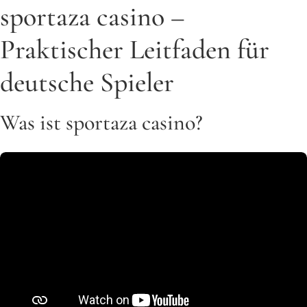
sportaza casino –
Praktischer Leitfaden für
deutsche Spieler
Was ist sportaza casino?