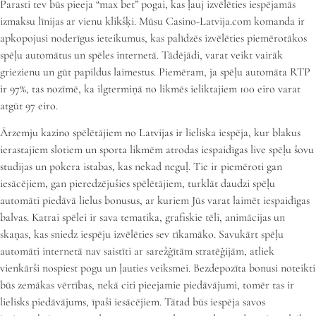
Parasti tev būs pieeja “max bet” pogai, kas ļauj izvēlēties iespējamās
izmaksu līnijas ar vienu klikšķi. Mūsu Casino-Latvija.com komanda ir
apkopojusi noderīgus ieteikumus, kas palīdzēs izvēlēties piemērotākos
spēļu automātus un spēles internetā. Tādējādi, varat veikt vairāk
griezienu un gūt papildus laimestus. Piemēram, ja spēļu automāta RTP
ir 97%, tas nozīmē, ka ilgtermiņā no likmēs ieliktajiem 100 eiro varat
atgūt 97 eiro.
Ārzemju kazino spēlētājiem no Latvijas ir lieliska iespēja, kur blakus
ierastajiem slotiem un sporta likmēm atrodas iespaidīgas live spēļu šovu
studijas un pokera istabas, kas nekad neguļ. Tie ir piemēroti gan
iesācējiem, gan pieredzējušies spēlētājiem, turklāt daudzi spēļu
automāti piedāvā lielus bonusus, ar kuriem Jūs varat laimēt iespaidīgas
balvas. Katrai spēlei ir sava tematika, grafiskie tēli, animācijas un
skaņas, kas sniedz iespēju izvēlēties sev tīkamāko. Savukārt spēļu
automāti internetā nav saistīti ar sarežģītām stratēģijām, atliek
vienkārši nospiest pogu un ļauties veiksmei. Bezdepozīta bonusi noteikti
būs zemākas vērtības, nekā citi pieejamie piedāvājumi, tomēr tas ir
lielisks piedāvājums, īpaši iesācējiem. Tātad būs iespēja savos