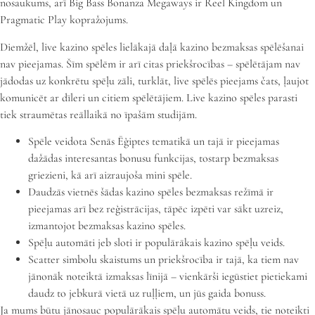
nosaukums, arī Big Bass Bonanza Megaways ir Reel Kingdom un
Pragmatic Play kopražojums.
Diemžēl, live kazino spēles lielākajā daļā kazino bezmaksas spēlēšanai
nav pieejamas. Šīm spēlēm ir arī citas priekšrocības – spēlētājam nav
jādodas uz konkrētu spēļu zāli, turklāt, live spēlēs pieejams čats, ļaujot
komunicēt ar dīleri un citiem spēlētājiem. Live kazino spēles parasti
tiek straumētas reāllaikā no īpašām studijām.
Spēle veidota Senās Ēģiptes tematikā un tajā ir pieejamas
dažādas interesantas bonusu funkcijas, tostarp bezmaksas
griezieni, kā arī aizraujoša mini spēle.
Daudzās vietnēs šādas kazino spēles bezmaksas režīmā ir
pieejamas arī bez reģistrācijas, tāpēc izpēti var sākt uzreiz,
izmantojot bezmaksas kazino spēles.
Spēļu automāti jeb sloti ir populārākais kazino spēļu veids.
Scatter simbolu skaistums un priekšrocība ir tajā, ka tiem nav
jānonāk noteiktā izmaksas līnijā – vienkārši iegūstiet pietiekami
daudz to jebkurā vietā uz ruļļiem, un jūs gaida bonuss.
Ja mums būtu jānosauc populārākais spēļu automātu veids, tie noteikti