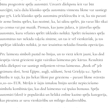
būtu progresīvie spēļu automāti. Uzvarēt džekpotu šeit var būt
sarežģīti, taču dažu klasisko spēļu automātu vinnestu likme var sasniegt
pat 97%. Lielā klasisko spēļu automātu priekšrocība ir tā, ka tās parasti
ir zemo limitu spēles, kas nozīmē, ka, lai sāktu spēlēt, jūs varat likt tikai
50 centus vai pat mazāk. Pirmais, kas jums jādara, ir jāizvēlas spēļu
automāts, kuru vēlaties spēlēt izklaides nolūkā. Spēlēt tiešsaistes spēļu
automātus nav nekāda raķešu zinātne, un tas ir vēl vienkāršāk, ja tos
spēlējat izklaides nolūkā, jo nav iesaistītas nekādas finanšu operācijas.
Pēc laimesta simboli pazūd no līnijas, un to vietā iekrīt jauni, kas dod
iespēju vienā griezienā iegūt vairākus laimestus pēc kārtas. Rezultātā
tīkla džekpoti var sasniegt miljoniem vērtus laimestus. „Book of” jeb
grāmatu sloti, Senā Ēģipte, augļi, saldumi, Senā Grieķija u.c. Spēles
būtība ir tajā, ka jūs liekat likmi par griezienu – parasti likme svārstās
0,10–10+ EUR. Mērķis ir šajās izmaksu līnijās savākt nepieciešamo
simbolu kombinācijas, kas dod laimestus vai īpašus bonusus. Spēļu
automāti (sloti) ir populārākā un lielākā online kazino spēļu kategorija,
kas piesaista ar savu vienkāršību un milzīgo daudzveidību.