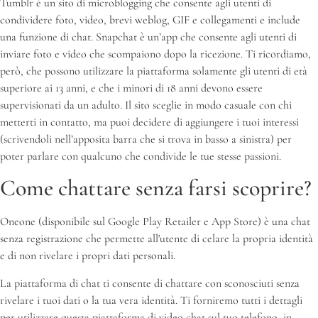
Tumblr è un sito di microblogging che consente agli utenti di
condividere foto, video, brevi weblog, GIF e collegamenti e include
una funzione di chat. Snapchat è un’app che consente agli utenti di
inviare foto e video che scompaiono dopo la ricezione. Ti ricordiamo,
però, che possono utilizzare la piattaforma solamente gli utenti di età
superiore ai 13 anni, e che i minori di 18 anni devono essere
supervisionati da un adulto. Il sito sceglie in modo casuale con chi
metterti in contatto, ma puoi decidere di aggiungere i tuoi interessi
(scrivendoli nell’apposita barra che si trova in basso a sinistra) per
poter parlare con qualcuno che condivide le tue stesse passioni.
Come chattare senza farsi scoprire?
Oneone (disponibile sul Google Play Retailer e App Store) è una chat
senza registrazione che permette all'utente di celare la propria identità
e di non rivelare i propri dati personali.
La piattaforma di chat ti consente di chattare con sconosciuti senza
rivelare i tuoi dati o la tua vera identità. Ti forniremo tutti i dettagli
per utilizzare questa piattaforma di video chat sul tuo telefono, in