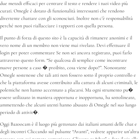
due metodi efficaci per centrare il testo e rendere i tuoi video più
curati. Omegle è dotato di funzionalità interessanti che rendono
divertente chattare con gli sconosciuti. Inoltre non c’è responsabilità
perché non puoi riallacciare i rapporti con quella persona.
Il punto di forza di questo sito è la capacità di rimanere anonimi e il
vero nome di un membro non viene mai rivelato. Devi effettuare il
login per poter commentare Se non sei ancora registrato, puoi farlo
attraverso questo form. “Se qualcosa di semplice come incontrare
nuove persone a caso � proibito, cosa viene dopo?”. Nonostante
Omegle sostenesse che tali atti non fossero sotto il proprio controllo e
che la piattaforma avesse contribuito alla cattura di alcuni criminali, le
polemiche non hanno accennato a placarsi. Ma ogni strumento pu�
essere utilizzato in maniera opportuna e inopportuna, ha sottolineato,
ammettendo che alcuni utenti hanno abusato di Omegle nel suo lungo
periodo di attivit�.
Oggi Bazoocam è il luogo più gettonato dai italiani amanti delle chat e
degli incontri Cliccando sul pulsante “Avanti”, vedrete apparire un’altra