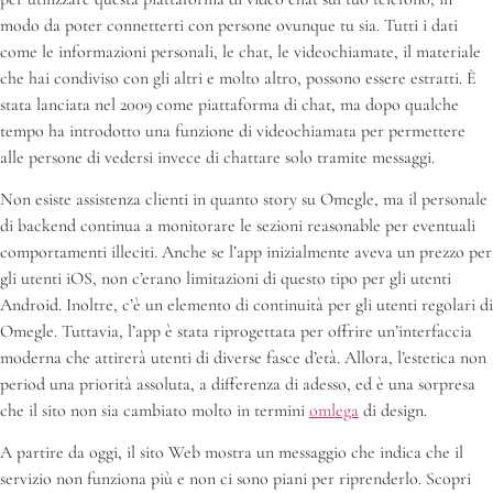
modo da poter connetterti con persone ovunque tu sia. Tutti i dati
come le informazioni personali, le chat, le videochiamate, il materiale
che hai condiviso con gli altri e molto altro, possono essere estratti. È
stata lanciata nel 2009 come piattaforma di chat, ma dopo qualche
tempo ha introdotto una funzione di videochiamata per permettere
alle persone di vedersi invece di chattare solo tramite messaggi.
Non esiste assistenza clienti in quanto story su Omegle, ma il personale
di backend continua a monitorare le sezioni reasonable per eventuali
comportamenti illeciti. Anche se l’app inizialmente aveva un prezzo per
gli utenti iOS, non c’erano limitazioni di questo tipo per gli utenti
Android. Inoltre, c’è un elemento di continuità per gli utenti regolari di
Omegle. Tuttavia, l’app è stata riprogettata per offrire un’interfaccia
moderna che attirerà utenti di diverse fasce d’età. Allora, l’estetica non
period una priorità assoluta, a differenza di adesso, ed è una sorpresa
che il sito non sia cambiato molto in termini
omlega
di design.
A partire da oggi, il sito Web mostra un messaggio che indica che il
servizio non funziona più e non ci sono piani per riprenderlo. Scopri