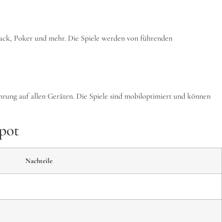
kjack, Poker und mehr. Die Spiele werden von führenden
hrung auf allen Geräten. Die Spiele sind mobiloptimiert und können
pot
Nachteile