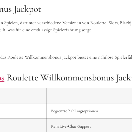
nus Jackpot
n Spielen, darunter verschiedene Versionen von Roulette, Slots, Blac
, was für eine erstklassige Spielerfahrung sorgt.
 das Roulette Willkommensbonus Jackpot bietet eine nahtlose Spielerfa
os
Roulette Willkommensbonus Jack
Begrenzte Zahlungsoptionen
Kein Live-Chat-Support