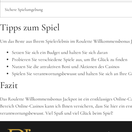
Sichere Spielumgebung
Tipps zum Spiel
Um das Beste aus Ihrem Spielerlebnis im Roulette Willkommensbonus Jack
Setzen Sie sich ein Budget und halten Sie sich daran
Probieren Sie verschiedene Spiele aus, um Ihr Glück zu finden
Nutzen Sie die attraktiven Boni und Aktionen des Casinos
Spielen Sie verantwortungsbewusst und halten Sie sich an Ihre 
Fazit
Das Roulette Willkommensbonus Jackpot ist ein erstklassiges Online-Ca
Bereich Online-Casinos kann ich Ihnen versichern, dass Sie hier ein ers
verantwortungsbewusst. Viel Spaß und viel Glück beim Spiel!