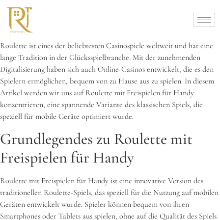
Roulette ist eines der beliebtesten Casinospiele weltweit und hat eine
lange Tradition in der Glücksspielbranche. Mit der zunehmenden
Digitalisierung haben sich auch Online-Casinos entwickelt, die es den
Spielern ermöglichen, bequem von zu Hause aus zu spielen. In diesem
Artikel werden wir uns auf Roulette mit Freispielen für Handy
konzentrieren,
eine spannende Variante des klassischen Spiels, die
speziell für mobile Geräte optimiert wurde.
Grundlegendes zu Roulette mit
Freispielen für Handy
Roulette mit Freispielen für Handy ist eine innovative Version des
traditionellen Roulette-Spiels, das speziell für die Nutzung auf mobilen
Geräten entwickelt wurde. Spieler können bequem von ihren
Smartphones oder Tablets aus spielen, ohne auf die Qualität des Spiels