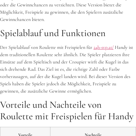
oder die Gewinnchancen zu verzichten. Diese Version bietet die
Möglichkeit, Freispiele zu gewinnen, die den Spielern zusätzliche
Gewinnchancen bieten.
Spielablauf und Funktionen
Der Spielablauf von Roulette mit Freispielen für
24h-svp.at/
Handy ist
dem traditionellen Roulette sehr ähnlich. Die Spieler platzieren ihre
Einsätze auf dem Spieltisch und der Croupier wirft die Kugel in das
sich drehende Rad. Das Ziel ist es, die richtige Zahl oder Farbe
vorherzusagen, auf der die Kugel landen wird. Bei dieser Version des
Spiels haben die Spieler jedoch die Möglichkeit, Freispiele zu
gewinnen, die zusätzliche Gewinne ermöglichen.
Vorteile und Nachteile von
Roulette mit Freispielen für Handy
Vorteile
Nachteile