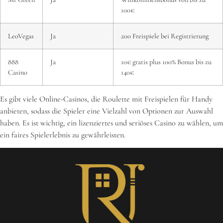
100€
LeoVegas
Ja
200 Freispiele bei Registrierung
888
Ja
10€ gratis plus 100% Bonus bis zu
Casino
140€
Es gibt viele Online-Casinos, die Roulette mit Freispielen für Handy
anbieten, sodass die Spieler eine Vielzahl von Optionen zur Auswahl
haben. Es ist wichtig, ein lizenziertes und seriöses Casino zu wählen, um
ein faires Spielerlebnis zu gewährleisten.