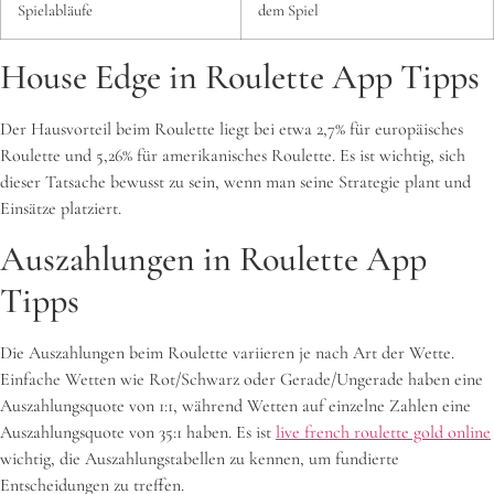
Spielabläufe
dem Spiel
House Edge in Roulette App Tipps
Der Hausvorteil beim Roulette liegt bei etwa 2,7% für europäisches
Roulette und 5,26% für amerikanisches Roulette. Es ist wichtig, sich
dieser Tatsache bewusst zu sein, wenn man seine Strategie plant und
Einsätze platziert.
Auszahlungen in Roulette App
Tipps
Die Auszahlungen beim Roulette variieren je nach Art der Wette.
Einfache Wetten wie Rot/Schwarz oder Gerade/Ungerade haben eine
Auszahlungsquote von 1:1, während Wetten auf einzelne Zahlen eine
Auszahlungsquote von 35:1 haben. Es ist
live french roulette gold online
wichtig, die Auszahlungstabellen zu kennen, um fundierte
Entscheidungen zu treffen.