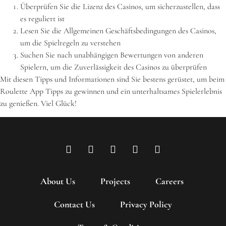
Überprüfen Sie die Lizenz des Casinos, um sicherzustellen, dass
es reguliert ist
Lesen Sie die Allgemeinen Geschäftsbedingungen des Casinos,
um die Spielregeln zu verstehen
Suchen Sie nach unabhängigen Bewertungen von anderen
Spielern, um die Zuverlässigkeit des Casinos zu überprüfen
Mit diesen Tipps und Informationen sind Sie bestens gerüstet, um beim
Roulette App Tipps zu gewinnen und ein unterhaltsames Spielerlebnis
zu genießen. Viel Glück!
About Us
Projects
Careers
Contact Us
Privacy Policy