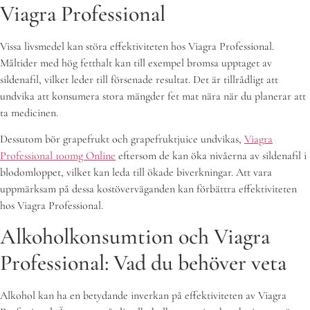
Viagra Professional
Vissa livsmedel kan störa effektiviteten hos Viagra Professional.
Måltider med hög fetthalt kan till exempel bromsa upptaget av
sildenafil, vilket leder till försenade resultat. Det är tillrådligt att
undvika att konsumera stora mängder fet mat nära när du planerar att
ta medicinen.
Dessutom bör grapefrukt och grapefruktjuice undvikas,
Viagra
Professional 100mg Online
eftersom de kan öka nivåerna av sildenafil i
blodomloppet, vilket kan leda till ökade biverkningar. Att vara
uppmärksam på dessa kostöverväganden kan förbättra effektiviteten
hos Viagra Professional.
Alkoholkonsumtion och Viagra
Professional: Vad du behöver veta
Alkohol kan ha en betydande inverkan på effektiviteten av Viagra