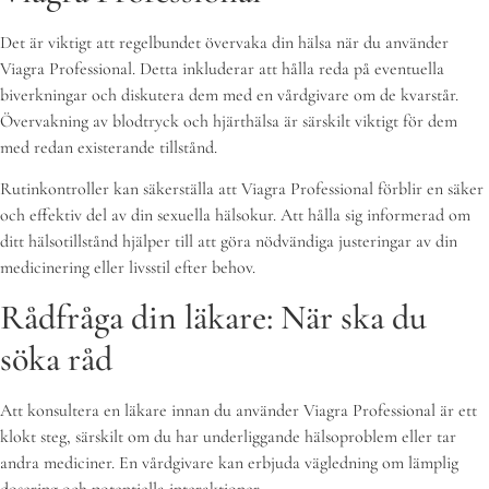
Det är viktigt att regelbundet övervaka din hälsa när du använder
Viagra Professional. Detta inkluderar att hålla reda på eventuella
biverkningar och diskutera dem med en vårdgivare om de kvarstår.
Övervakning av blodtryck och hjärthälsa är särskilt viktigt för dem
med redan existerande tillstånd.
Rutinkontroller kan säkerställa att Viagra Professional förblir en säker
och effektiv del av din sexuella hälsokur. Att hålla sig informerad om
ditt hälsotillstånd hjälper till att göra nödvändiga justeringar av din
medicinering eller livsstil efter behov.
Rådfråga din läkare: När ska du
söka råd
Att konsultera en läkare innan du använder Viagra Professional är ett
klokt steg, särskilt om du har underliggande hälsoproblem eller tar
andra mediciner. En vårdgivare kan erbjuda vägledning om lämplig
dosering och potentiella interaktioner.