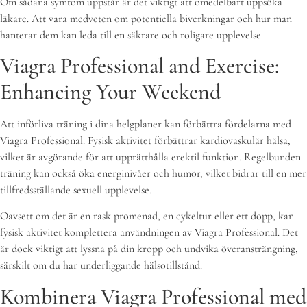
Om sådana symtom uppstår är det viktigt att omedelbart uppsöka
läkare. Att vara medveten om potentiella biverkningar och hur man
hanterar dem kan leda till en säkrare och roligare upplevelse.
Viagra Professional and Exercise:
Enhancing Your Weekend
Att införliva träning i dina helgplaner kan förbättra fördelarna med
Viagra Professional. Fysisk aktivitet förbättrar kardiovaskulär hälsa,
vilket är avgörande för att upprätthålla erektil funktion. Regelbunden
träning kan också öka energinivåer och humör, vilket bidrar till en mer
tillfredsställande sexuell upplevelse.
Oavsett om det är en rask promenad, en cykeltur eller ett dopp, kan
fysisk aktivitet komplettera användningen av Viagra Professional. Det
är dock viktigt att lyssna på din kropp och undvika överansträngning,
särskilt om du har underliggande hälsotillstånd.
Kombinera Viagra Professional med