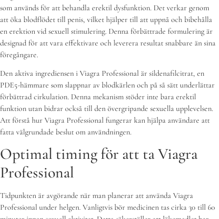
som används för att behandla erektil dysfunktion. Det verkar genom
att öka blodflödet till penis, vilket hjälper till att uppnå och bibehålla
en erektion vid sexuell stimulering. Denna förbättrade formulering är
designad för att vara effektivare och leverera resultat snabbare än sina
föregångare.
Den aktiva ingrediensen i Viagra Professional är sildenafilcitrat, en
PDE5-hämmare som slappnar av blodkärlen och på så sätt underlättar
förbättrad cirkulation. Denna mekanism stöder inte bara erektil
funktion utan bidrar också till den övergripande sexuella upplevelsen.
Att förstå hur Viagra Professional fungerar kan hjälpa användare att
fatta välgrundade beslut om användningen.
Optimal timing för att ta Viagra
Professional
Tidpunkten är avgörande när man planerar att använda Viagra
Professional under helgen. Vanligtvis bör medicinen tas cirka 30 till 60