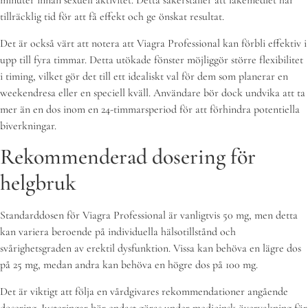
minuter innan sexuell aktivitet. Detta säkerställer att läkemedlet har
tillräcklig tid för att få effekt och ge önskat resultat.
Det är också värt att notera att Viagra Professional kan förbli effektiv i
upp till fyra timmar. Detta utökade fönster möjliggör större flexibilitet
i timing, vilket gör det till ett idealiskt val för dem som planerar en
weekendresa eller en speciell kväll. Användare bör dock undvika att ta
mer än en dos inom en 24-timmarsperiod för att förhindra potentiella
biverkningar.
Rekommenderad dosering för
helgbruk
Standarddosen för Viagra Professional är vanligtvis 50 mg, men detta
kan variera beroende på individuella hälsotillstånd och
svårighetsgraden av erektil dysfunktion. Vissa kan behöva en lägre dos
på 25 mg, medan andra kan behöva en högre dos på 100 mg.
Det är viktigt att följa en vårdgivares rekommendationer angående
dosering. Justeringar bör endast göras under medicinsk övervakning för