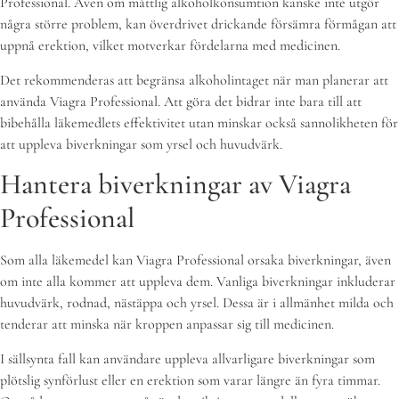
Professional. Även om måttlig alkoholkonsumtion kanske inte utgör
några större problem, kan överdrivet drickande försämra förmågan att
uppnå erektion, vilket motverkar fördelarna med medicinen.
Det rekommenderas att begränsa alkoholintaget när man planerar att
använda Viagra Professional. Att göra det bidrar inte bara till att
bibehålla läkemedlets effektivitet utan minskar också sannolikheten för
att uppleva biverkningar som yrsel och huvudvärk.
Hantera biverkningar av Viagra
Professional
Som alla läkemedel kan Viagra Professional orsaka biverkningar, även
om inte alla kommer att uppleva dem. Vanliga biverkningar inkluderar
huvudvärk, rodnad, nästäppa och yrsel. Dessa är i allmänhet milda och
tenderar att minska när kroppen anpassar sig till medicinen.
I sällsynta fall kan användare uppleva allvarligare biverkningar som
plötslig synförlust eller en erektion som varar längre än fyra timmar.