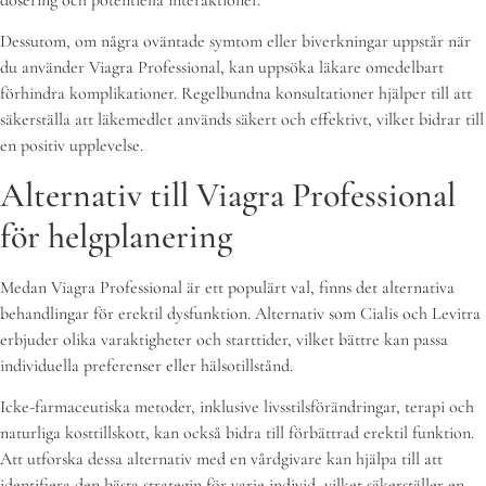
Dessutom, om några oväntade symtom eller biverkningar uppstår när
du använder Viagra Professional, kan uppsöka läkare omedelbart
förhindra komplikationer. Regelbundna konsultationer hjälper till att
säkerställa att läkemedlet används säkert och effektivt, vilket bidrar till
en positiv upplevelse.
Alternativ till Viagra Professional
för helgplanering
Medan Viagra Professional är ett populärt val, finns det alternativa
behandlingar för erektil dysfunktion. Alternativ som Cialis och Levitra
erbjuder olika varaktigheter och starttider, vilket bättre kan passa
individuella preferenser eller hälsotillstånd.
Icke-farmaceutiska metoder, inklusive livsstilsförändringar, terapi och
naturliga kosttillskott, kan också bidra till förbättrad erektil funktion.
Att utforska dessa alternativ med en vårdgivare kan hjälpa till att
identifiera den bästa strategin för varje individ, vilket säkerställer en