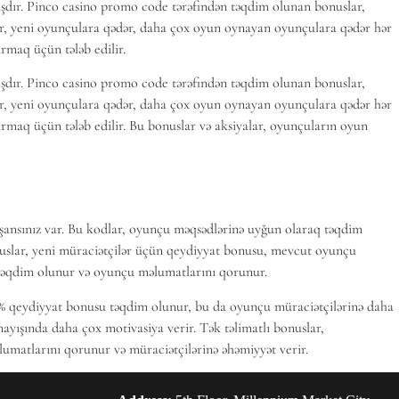
şdır. Pinco casino promo code tərəfindən təqdim olunan bonuslar,
ar, yeni oyunçulara qədər, daha çox oyun oynayan oyunçulara qədər hər
rmaq üçün tələb edilir.
şdır. Pinco casino promo code tərəfindən təqdim olunan bonuslar,
ar, yeni oyunçulara qədər, daha çox oyun oynayan oyunçulara qədər hər
rmaq üçün tələb edilir. Bu bonuslar və aksiyalar, oyunçuların oyun
ansınız var. Bu kodlar, oyunçu məqsədlərinə uyğun olaraq təqdim
nuslar, yeni müraciətçilər üçün qeydiyyat bonusu, mevcut oyunçu
 təqdim olunur və oyunçu məlumatlarını qorunur.
0% qeydiyyat bonusu təqdim olunur, bu da oyunçu müraciətçilərinə daha
yışında daha çox motivasiya verir. Tək təlimatlı bonuslar,
umatlarını qorunur və müraciətçilərinə əhəmiyyət verir.