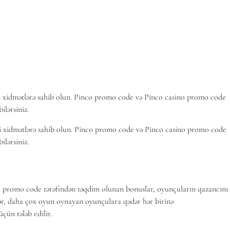
ətli xidmətlərə sahib olun. Pinco promo code və Pinco casino promo code
ilərsiniz.
ətli xidmətlərə sahib olun. Pinco promo code və Pinco casino promo code
ilərsiniz.
ino promo code tərəfindən təqdim olunan bonuslar, oyunçuların qazancını
ər, daha çox oyun oynayan oyunçulara qədər hər birinə
ün tələb edilir.