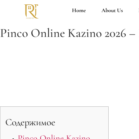
Home
About Us
Pinco Online Kazino 2026 –
Содержимое
Pinco Online Kazino