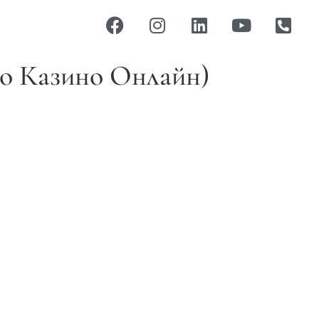
нко Казино Онлайн)