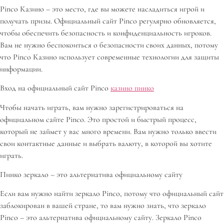
Pinco Казино – это место, где вы можете насладиться игрой и
получать призы. Официальный сайт Pinco регулярно обновляется,
чтобы обеспечить безопасность и конфиденциальность игроков.
Вам не нужно беспокоиться о безопасности своих данных, потому
что Pinco Казино использует современные технологии для защиты
информации.
Вход на официальный сайт Pinco
казино пинко
Чтобы начать играть, вам нужно зарегистрироваться на
официальном сайте Pinco. Это простой и быстрый процесс,
который не займет у вас много времени. Вам нужно только ввести
свои контактные данные и выбрать валюту, в которой вы хотите
играть.
Пинко зеркало – это альтернатива официальному сайту
Если вам нужно найти зеркало Pinco, потому что официальный сайт
заблокирован в вашей стране, то вам нужно знать, что зеркало
Pinco – это альтернатива официальному сайту. Зеркало Pinco