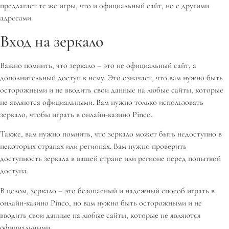
предлагает те же игры, что и официальный сайт, но с другими
адресами.
Вход на зеркало
Важно помнить, что зеркало – это не официальный сайт, а
дополнительный доступ к нему. Это означает, что вам нужно быть
осторожными и не вводить свои данные на любые сайты, которые
не являются официальными. Вам нужно только использовать
зеркало, чтобы играть в онлайн-казино Pinco.
Также, вам нужно помнить, что зеркало может быть недоступно в
некоторых странах или регионах. Вам нужно проверить
доступность зеркала в вашей стране или регионе перед попыткой
доступа.
В целом, зеркало – это безопасный и надежный способ играть в
онлайн-казино Pinco, но вам нужно быть осторожными и не
вводить свои данные на любые сайты, которые не являются
официальными.