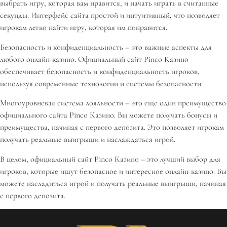
выбрать игру, которая вам нравится, и начать играть в считанные
секунды. Интерфейс сайта простой и интуитивный, что позволяет
игрокам легко найти игру, которая им понравится.
Безопасность и конфиденциальность – это важные аспекты для
любого онлайн-казино. Официальный сайт Pinco Казино
обеспечивает безопасность и конфиденциальность игроков,
используя современные технологии и системы безопасности.
Многоуровневая система лояльности – это еще один преимущество
официального сайта Pinco Казино. Вы можете получать бонусы и
преимущества, начиная с первого депозита. Это позволяет игрокам
получать реальные выигрыши и наслаждаться игрой.
В целом, официальный сайт Pinco Казино – это лучший выбор для
игроков, которые ищут безопасное и интересное онлайн-казино. Вы
можете насладиться игрой и получать реальные выигрыши, начиная
с первого депозита.