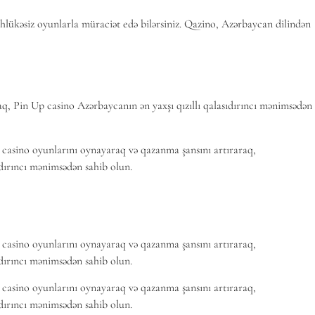
əhlükəsiz oyunlarla müraciət edə bilərsiniz. Qazino, Azərbaycan dilindən
aq, Pin Up casino Azərbaycanın ən yaxşı qızıllı qalasıdırıncı mənimsədən
p casino oyunlarını oynayaraq və qazanma şansını artıraraq,
ıdırıncı mənimsədən sahib olun.
p casino oyunlarını oynayaraq və qazanma şansını artıraraq,
ıdırıncı mənimsədən sahib olun.
p casino oyunlarını oynayaraq və qazanma şansını artıraraq,
ıdırıncı mənimsədən sahib olun.