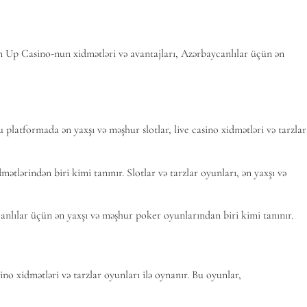
n Up Casino-nun xidmətləri və avantajları, Azərbaycanlılar üçün ən
 platformada ən yaxşı və məşhur slotlar, live casino xidmətləri və tarzlar
mətlərindən biri kimi tanınır. Slotlar və tarzlar oyunları, ən yaxşı və
nlılar üçün ən yaxşı və məşhur poker oyunlarından biri kimi tanınır.
no xidmətləri və tarzlar oyunları ilə oynanır. Bu oyunlar,