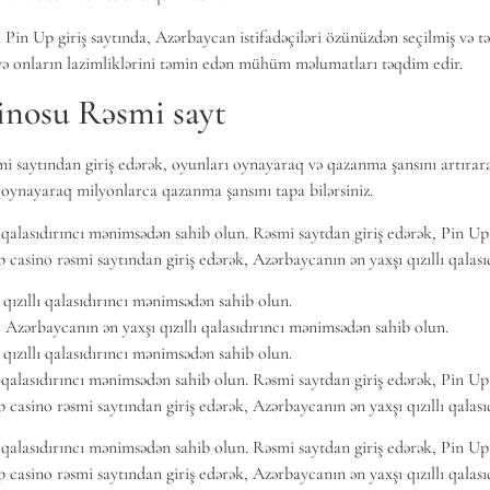
 Pin Up giriş saytında, Azərbaycan istifadəçiləri özünüzdən seçilmiş və t
 və onların lazimliklərini təmin edən mühüm məlumatları təqdim edir.
inosu Rəsmi sayt
mi saytından giriş edərək, oyunları oynayaraq və qazanma şansını artırar
ı oynayaraq milyonlarca qazanma şansını tapa bilərsiniz.
ı qalasıdırıncı mənimsədən sahib olun. Rəsmi saytdan giriş edərək, Pin U
 casino rəsmi saytından giriş edərək, Azərbaycanın ən yaxşı qızıllı qalas
qızıllı qalasıdırıncı mənimsədən sahib olun.
Azərbaycanın ən yaxşı qızıllı qalasıdırıncı mənimsədən sahib olun.
qızıllı qalasıdırıncı mənimsədən sahib olun.
ı qalasıdırıncı mənimsədən sahib olun. Rəsmi saytdan giriş edərək, Pin U
 casino rəsmi saytından giriş edərək, Azərbaycanın ən yaxşı qızıllı qalas
ı qalasıdırıncı mənimsədən sahib olun. Rəsmi saytdan giriş edərək, Pin U
 casino rəsmi saytından giriş edərək, Azərbaycanın ən yaxşı qızıllı qalas