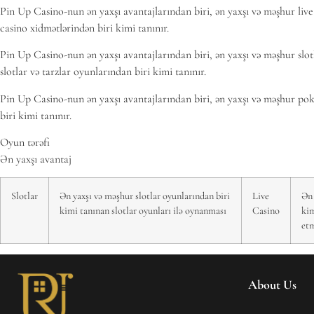
Pin Up Casino-nun ən yaxşı avantajlarından biri, ən yaxşı və məşhur live
casino xidmətlərindən biri kimi tanınır.
Pin Up Casino-nun ən yaxşı avantajlarından biri, ən yaxşı və məşhur slot
slotlar və tarzlar oyunlarından biri kimi tanınır.
Pin Up Casino-nun ən yaxşı avantajlarından biri, ən yaxşı və məşhur po
biri kimi tanınır.
Oyun tərəfi
Ən yaxşı avantaj
Slotlar
Ən yaxşı və məşhur slotlar oyunlarından biri
Live
Ən 
kimi tanınan slotlar oyunları ilə oynanması
Casino
kim
et
About Us