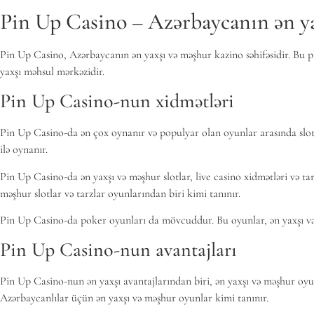
Pin Up Casino – Azərbaycanın ən ya
Pin Up Casino, Azərbaycanın ən yaxşı və məşhur kazino səhifəsidir. Bu p
yaxşı məhsul mərkəzidir.
Pin Up Casino-nun xidmətləri
Pin Up Casino-da ən çox oynanır və populyar olan oyunlar arasında slotlar,
ilə oynanır.
Pin Up Casino-da ən yaxşı və məşhur slotlar, live casino xidmətləri və tarz
məşhur slotlar və tarzlar oyunlarından biri kimi tanınır.
Pin Up Casino-da poker oyunları da mövcuddur. Bu oyunlar, ən yaxşı və 
Pin Up Casino-nun avantajları
Pin Up Casino-nun ən yaxşı avantajlarından biri, ən yaxşı və məşhur oyunl
Azərbaycanlılar üçün ən yaxşı və məşhur oyunlar kimi tanınır.