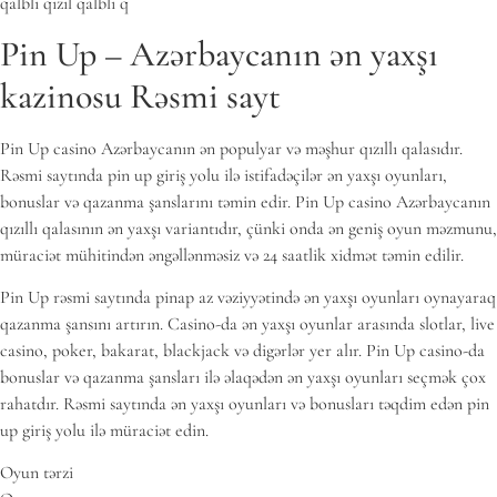
qalbli qızıl qalbli q
Pin Up – Azərbaycanın ən yaxşı
kazinosu Rəsmi sayt
Pin Up casino Azərbaycanın ən populyar və məşhur qızıllı qalasıdır.
Rəsmi saytında pin up giriş yolu ilə istifadəçilər ən yaxşı oyunları,
bonuslar və qazanma şanslarını təmin edir. Pin Up casino Azərbaycanın
qızıllı qalasının ən yaxşı variantıdır, çünki onda ən geniş oyun məzmunu,
müraciət mühitindən əngəllənməsiz və 24 saatlik xidmət təmin edilir.
Pin Up rəsmi saytında pinap az vəziyyətində ən yaxşı oyunları oynayaraq
qazanma şansını artırın. Casino-da ən yaxşı oyunlar arasında slotlar, live
casino, poker, bakarat, blackjack və digərlər yer alır. Pin Up casino-da
bonuslar və qazanma şansları ilə əlaqədən ən yaxşı oyunları seçmək çox
rahatdır. Rəsmi saytında ən yaxşı oyunları və bonusları təqdim edən pin
up giriş yolu ilə müraciət edin.
Oyun tərzi