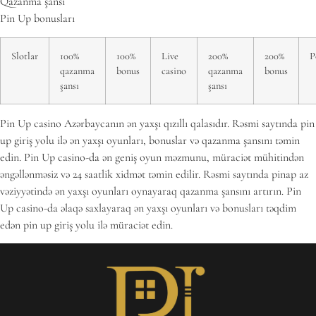
Qazanma şansı
Pin Up bonusları
Slotlar
100%
100%
Live
200%
200%
P
qazanma
bonus
casino
qazanma
bonus
şansı
şansı
Pin Up casino Azərbaycanın ən yaxşı qızıllı qalasıdır. Rəsmi saytında pin
up giriş yolu ilə ən yaxşı oyunları, bonuslar və qazanma şansını təmin
edin. Pin Up casino-da ən geniş oyun məzmunu, müraciət mühitindən
əngəllənməsiz və 24 saatlik xidmət təmin edilir. Rəsmi saytında pinap az
vəziyyətində ən yaxşı oyunları oynayaraq qazanma şansını artırın. Pin
Up casino-da əlaqə saxlayaraq ən yaxşı oyunları və bonusları təqdim
edən pin up giriş yolu ilə müraciət edin.