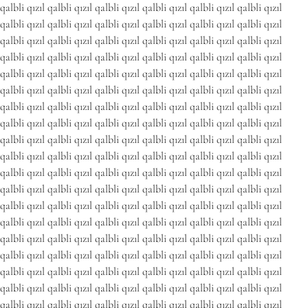
qalbli qızıl qalbli qızıl qalbli qızıl qalbli qızıl qalbli qızıl qalbli qızıl
qalbli qızıl qalbli qızıl qalbli qızıl qalbli qızıl qalbli qızıl qalbli qızıl
qalbli qızıl qalbli qızıl qalbli qızıl qalbli qızıl qalbli qızıl qalbli qızıl
qalbli qızıl qalbli qızıl qalbli qızıl qalbli qızıl qalbli qızıl qalbli qızıl
qalbli qızıl qalbli qızıl qalbli qızıl qalbli qızıl qalbli qızıl qalbli qızıl
qalbli qızıl qalbli qızıl qalbli qızıl qalbli qızıl qalbli qızıl qalbli qızıl
qalbli qızıl qalbli qızıl qalbli qızıl qalbli qızıl qalbli qızıl qalbli qızıl
qalbli qızıl qalbli qızıl qalbli qızıl qalbli qızıl qalbli qızıl qalbli qızıl
qalbli qızıl qalbli qızıl qalbli qızıl qalbli qızıl qalbli qızıl qalbli qızıl
qalbli qızıl qalbli qızıl qalbli qızıl qalbli qızıl qalbli qızıl qalbli qızıl
qalbli qızıl qalbli qızıl qalbli qızıl qalbli qızıl qalbli qızıl qalbli qızıl
qalbli qızıl qalbli qızıl qalbli qızıl qalbli qızıl qalbli qızıl qalbli qızıl
qalbli qızıl qalbli qızıl qalbli qızıl qalbli qızıl qalbli qızıl qalbli qızıl
qalbli qızıl qalbli qızıl qalbli qızıl qalbli qızıl qalbli qızıl qalbli qızıl
qalbli qızıl qalbli qızıl qalbli qızıl qalbli qızıl qalbli qızıl qalbli qızıl
qalbli qızıl qalbli qızıl qalbli qızıl qalbli qızıl qalbli qızıl qalbli qızıl
qalbli qızıl qalbli qızıl qalbli qızıl qalbli qızıl qalbli qızıl qalbli qızıl
qalbli qızıl qalbli qızıl qalbli qızıl qalbli qızıl qalbli qızıl qalbli qızıl
qalbli qızıl qalbli qızıl qalbli qızıl qalbli qızıl qalbli qızıl qalbli qızıl