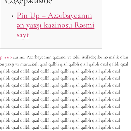
Содержимое
Pin Up – Azərbaycanın
ən yaxşı kazinosu Rəsmi
sayt
pin up
casino, Azərbaycanın qazancı və təbii istifadəçilərinə malik olan
ən yaxşı və müraciətli qızıl qalbli qızıl qalbli qızıl qalbli qızıl qalbli qızıl
qalbli qızıl qalbli qızıl qalbli qızıl qalbli qızıl qalbli qızıl qalbli qızıl
qalbli qızıl qalbli qızıl qalbli qızıl qalbli qızıl qalbli qızıl qalbli qızıl
qalbli qızıl qalbli qızıl qalbli qızıl qalbli qızıl qalbli qızıl qalbli qızıl
qalbli qızıl qalbli qızıl qalbli qızıl qalbli qızıl qalbli qızıl qalbli qızıl
qalbli qızıl qalbli qızıl qalbli qızıl qalbli qızıl qalbli qızıl qalbli qızıl
qalbli qızıl qalbli qızıl qalbli qızıl qalbli qızıl qalbli qızıl qalbli qızıl
qalbli qızıl qalbli qızıl qalbli qızıl qalbli qızıl qalbli qızıl qalbli qızıl
qalbli qızıl qalbli qızıl qalbli qızıl qalbli qızıl qalbli qızıl qalbli qızıl
qalbli qızıl qalbli qızıl qalbli qızıl qalbli qızıl qalbli qızıl qalbli qızıl