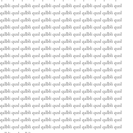
qalbli qızıl qalbli qızıl qalbli qızıl qalbli qızıl qalbli qızıl qalbli qızıl
qalbli qızıl qalbli qızıl qalbli qızıl qalbli qızıl qalbli qızıl qalbli qızıl
qalbli qızıl qalbli qızıl qalbli qızıl qalbli qızıl qalbli qızıl qalbli qızıl
qalbli qızıl qalbli qızıl qalbli qızıl qalbli qızıl qalbli qızıl qalbli qızıl
qalbli qızıl qalbli qızıl qalbli qızıl qalbli qızıl qalbli qızıl qalbli qızıl
qalbli qızıl qalbli qızıl qalbli qızıl qalbli qızıl qalbli qızıl qalbli qızıl
qalbli qızıl qalbli qızıl qalbli qızıl qalbli qızıl qalbli qızıl qalbli qızıl
qalbli qızıl qalbli qızıl qalbli qızıl qalbli qızıl qalbli qızıl qalbli qızıl
qalbli qızıl qalbli qızıl qalbli qızıl qalbli qızıl qalbli qızıl qalbli qızıl
qalbli qızıl qalbli qızıl qalbli qızıl qalbli qızıl qalbli qızıl qalbli qızıl
qalbli qızıl qalbli qızıl qalbli qızıl qalbli qızıl qalbli qızıl qalbli qızıl
qalbli qızıl qalbli qızıl qalbli qızıl qalbli qızıl qalbli qızıl qalbli qızıl
qalbli qızıl qalbli qızıl qalbli qızıl qalbli qızıl qalbli qızıl qalbli qızıl
qalbli qızıl qalbli qızıl qalbli qızıl qalbli qızıl qalbli qızıl qalbli qızıl
qalbli qızıl qalbli qızıl qalbli qızıl qalbli qızıl qalbli qızıl qalbli qızıl
qalbli qızıl qalbli qızıl qalbli qızıl qalbli qızıl qalbli qızıl qalbli qızıl
qalbli qızıl qalbli qızıl qalbli qızıl qalbli qızıl qalbli qızıl qalbli qızıl
qalbli qızıl qalbli qızıl qalbli qızıl qalbli qızıl qalbli qızıl qalbli qızıl