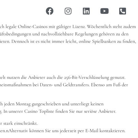
ch legale Online-Casinos mit gültiger Lizenz. Wöchentlich steht zudem
häftsbedingungen und nachvollziehbare Regelungen gehören zu den
eten. Dennoch ist es nicht immer leicht, online Spielbanken zu finden,
elt nutzen die Anbieter auch die 256-Bit-Verschlüsselung genutzt.
rheitsmaßnahmen bei Daten- und Geldtransfers. Ebenso am Fuß der
h jeden Montag gutgeschrieben und unterliegt keinen
In unserer Casino Topliste finden Sie nur seriöse Anbieter.
r stark einschränkt.
n.nAlternativ können Sie uns jederzeit per E-Mail kontaktieren.