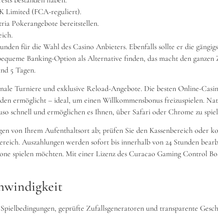
K Limited (FCA-reguliert).
ria Pokerangebote bereitstellen.
eich.
r Kunden für die Wahl des Casino Anbieters. Ebenfalls sollte er die gän
equeme Banking-Option als Alternative finden, das macht den ganzen
und 5 Tagen.
ale Turniere und exklusive Reload-Angebote. Die besten Online-Casin
unden ermöglicht – ideal, um einen Willkommensbonus freizuspielen. Na
 schnell und ermöglichen es Ihnen, über Safari oder Chrome zu spiele
en von Ihrem Aufenthaltsort ab; prüfen Sie den Kassenbereich oder kon
eich. Auszahlungen werden sofort bis innerhalb von 24 Stunden bearbei
hone spielen möchten. Mit einer Lizenz des Curacao Gaming Control Bo
hwindigkeit
re Spielbedingungen, geprüfte Zufallsgeneratoren und transparente Ges