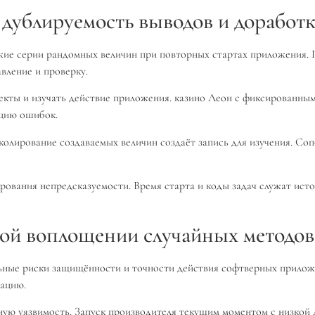
 дублируемость выводов и доработ
ожие серии рандомных величин при повторных стартах приложения.
вление и проверку.
екты и изучать действие приложения. казино Леон с фиксированным
цию ошибок.
олирование создаваемых величин создаёт запись для изучения. Со
ования непредсказуемости. Время старта и коды задач служат ист
ной воплощении случайных методов
льные риски защищённости и точности действия софтверных прило
ацию.
ю уязвимость. Запуск производителя текущим моментом с низкой д