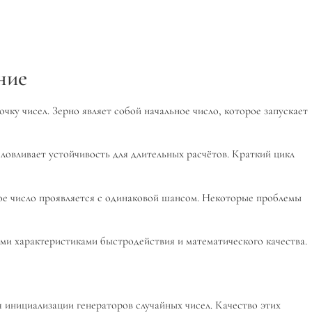
ние
ку чисел. Зерно являет собой начальное число, которое запускает
ловливает устойчивость для длительных расчётов. Краткий цикл
кое число проявляется с одинаковой шансом. Некоторые проблемы
ми характеристиками быстродействия и математического качества.
 инициализации генераторов случайных чисел. Качество этих