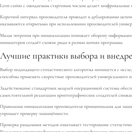
Leon casino с ожидаемым стартовым числом делает шифровальные 
Короткий интервал производителя приводит к дублированию цепоч
оказываются открытыми при использовании производителей универ
Малая энтропия при инициализации понижает оборону информации.
инициаторов создаёт схожие ряды в разных копиях программы.
Лучшие практики выбора и внедр
Выбор подходящего стохастического алгоритма начинается с иссле
способны применять скоростные производителей универсального н
Задействование стандартных модулей операционной системы обесп
самостоятельной реализации криптографических создателей снижае
Правильная инициализация производителя принципиальна для защи
упрощает проверку защищённости.
Проверка рандомных методов охватывает тестирование статистиче
Разделение криптографических и некриптографических производит