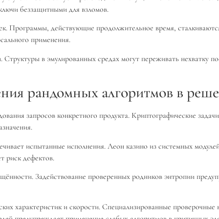
ключи беззащитными для взломов.
ек. Программы, действующие продолжительное время, сталкиваютс
сального применения.
 Структуры в эмулированных средах могут переживать нехватку по
ения рандомных алгоритмов в реш
дования запросов конкретного продукта. Криптографические задач
азначения.
ечивает испытанные исполнения. Леон казино из системных модуле
т риск дефектов.
щённости. Задействование проверенных родников энтропии предуп
ских характеристик и скорости. Специализированные проверочные 
елей предупреждает применение слабых алгоритмов в критичных эл