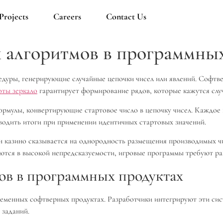
Projects
Careers
Contact Us
 алгоритмов в программны
едуры, генерирующие случайные цепочки чисел или явлений. Софтв
оты зеркало
гарантирует формирование рядов, которые кажутся слу
рмулы, конвертирующие стартовое число в цепочку чисел. Каждое 
одить итоги при применении идентичных стартовых значений.
н казино сказывается на однородность размещения производимых ч
тся в высокой непредсказуемости, игровые программы требуют ра
мов в программных продуктах
менных софтверных продуктах. Разработчики интегрируют эти сис
 заданий.