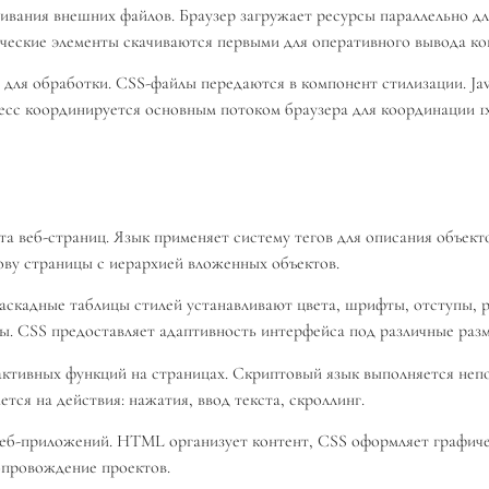
вания внешних файлов. Браузер загружает ресурсы параллельно для
ические элементы скачиваются первыми для оперативного вывода ко
ля обработки. CSS-файлы передаются в компонент стилизации. Java
с координируется основным потоком браузера для координации 1хб
веб-страниц. Язык применяет систему тегов для описания объектов:
ву страницы с иерархией вложенных объектов.
Каскадные таблицы стилей устанавливают цвета, шрифты, отступы, 
. CSS предоставляет адаптивность интерфейса под различные разм
активных функций на страницах. Скриптовый язык выполняется непос
тся на действия: нажатия, ввод текста, скроллинг.
еб-приложений. HTML организует контент, CSS оформляет графичес
опровождение проектов.