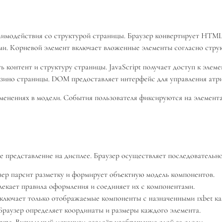
имодействия со структурой страницы. Браузер конвертирует HTML
ми. Корневой элемент включает вложенные элементы согласно струк
 контент и структуру страницы. JavaScript получает доступ к эле
азино страницы. DOM предоставляет интерфейс для управления атри
зменениях в модели. События пользователя фиксируются на элемен
е представление на дисплее. Браузер осуществляет последовательн
р парсит разметку и формирует объектную модель компонентов.
лекает правила оформления и соединяет их с компонентами.
ключает только отображаемые компоненты с назначенными 1xbet ка
Браузер определяет координаты и размеры каждого элемента.
уре. Визуальный механизм создаёт изображение слой за слоем.