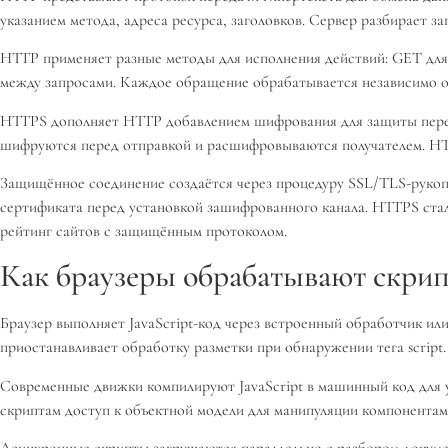
указанием метода, адреса ресурса, заголовков. Сервер разбирает за
HTTP применяет разные методы для исполнения действий: GET для
между запросами. Каждое обращение обрабатывается независимо о
HTTPS дополняет HTTP добавлением шифрования для защиты перед
шифруются перед отправкой и расшифровываются получателем. HT
Защищённое соединение создаётся через процедуру SSL/TLS-рукоп
сертификата перед установкой зашифрованного канала. HTTPS ста
рейтинг сайтов с защищённым протоколом.
Как браузеры обрабатывают скри
Браузер выполняет JavaScript-код через встроенный обработчик 
приостанавливает обработку разметки при обнаружении тега script
Современные движки компилируют JavaScript в машинный код для 
скриптам доступ к объектной модели для манипуляции компонентам