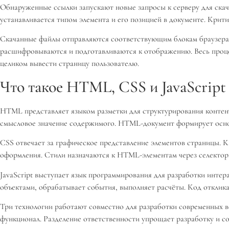
Обнаруженные ссылки запускают новые запросы к серверу для скачи
устанавливается типом элемента и его позицией в документе. Крит
Скачанные файлы отправляются соответствующим блокам браузера д
расшифровываются и подготавливаются к отображению. Весь процес
целиком вывести страницу пользователю.
Что такое HTML, CSS и JavaScript
HTML представляет языком разметки для структурирования контента 
смысловое значение содержимого. HTML-документ формирует осно
CSS отвечает за графическое представление элементов страницы. 
оформления. Стили назначаются к HTML-элементам через селекторы
JavaScript выступает язык программирования для разработки интер
объектами, обрабатывает события, выполняет расчёты. Код откликае
Три технологии работают совместно для разработки современных в
функционал. Разделение ответственности упрощает разработку и с