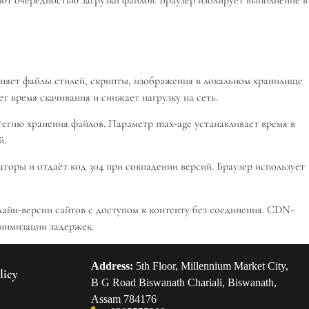
ют очерёдностью загрузки файлов. Браузер изолирует выполнение в
аняет файлы стилей, скрипты, изображения в локальном хранилище
 время скачивания и снижает нагрузку на сеть.
тегию хранения файлов. Параметр max-age устанавливает время в
й.
торы и отдаёт код 304 при совпадении версий. Браузер использует
йн-версии сайтов с доступом к контенту без соединения. CDN-
нимизации задержек.
Address:
5th Floor, Millennium Market City,
licy
B G Road Biswanath Chariali, Biswanath,
Assam 784176