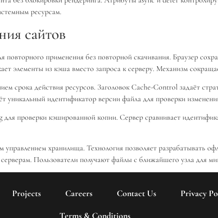
та без блокировки рендеринга. Атрибуты async и defer контролиру
истемным ресурсам.
ния сайтов
я повторного применения без повторной скачивания. Браузер сохр
ет элементы из кэша вместо запроса к серверу. Механизм сокращает
ем срока действия ресурсов. Заголовок Cache-Control задаёт стра
даёт уникальный идентификатор версии файла для проверки изменени
g для проверки кэшированной копии. Сервер сравнивает идентифика
управлением хранилища. Технология позволяет разрабатывать офла
серверам. Пользователи получают файлы с ближайшего узла для ми
Projects
Careers
Contact Us
Privacy Po
Terms & Conditions