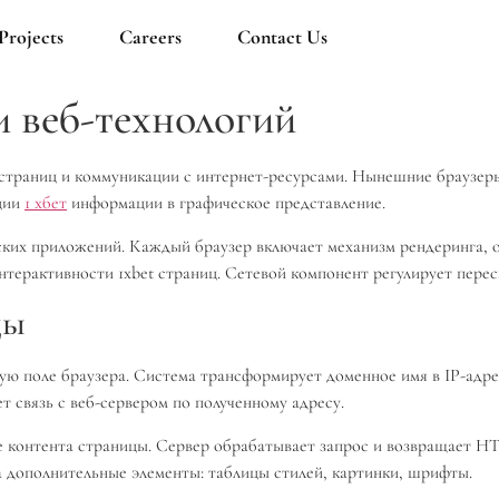
Projects
Careers
Contact Us
 веб-технологий
страниц и коммуникации с интернет-ресурсами. Нынешние браузеры
ации
1 хбет
информации в графическое представление.
ских приложений. Каждый браузер включает механизм рендеринга, о
нтерактивности 1xbet страниц. Сетевой компонент регулирует пере
цы
ную поле браузера. Система трансформирует доменное имя в IP-адр
 связь с веб-сервером по полученному адресу.
е контента страницы. Сервер обрабатывает запрос и возвращает HT
 дополнительные элементы: таблицы стилей, картинки, шрифты.