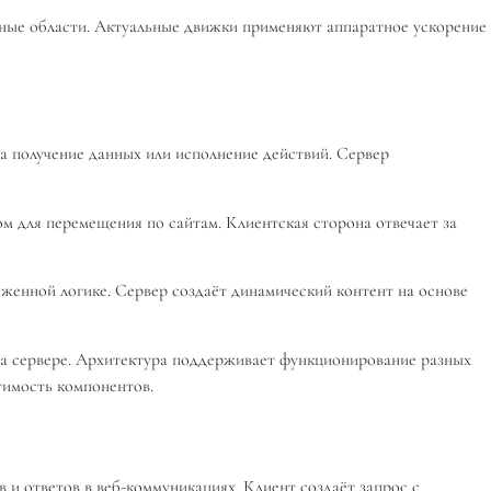
нные области. Актуальные движки применяют аппаратное ускорение
а получение данных или исполнение действий. Сервер
м для перемещения по сайтам. Клиентская сторона отвечает за
женной логике. Сервер создаёт динамический контент на основе
на сервере. Архитектура поддерживает функционирование разных
тимость компонентов.
и ответов в веб-коммуникациях. Клиент создаёт запрос с