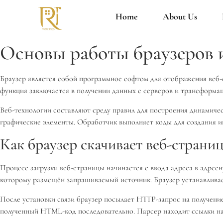
Home
About Us
Основы работы браузеров и
Браузер является собой программное софтом для отображения веб-
функция заключается в получении данных с серверов и трансформ
Веб-технологии составляют среду правил для построения динамиче
графические элементы. Обработчик выполняет коды для создания и
Как браузер скачивает веб-страни
Процесс загрузки веб-страницы начинается с ввода адреса в адрес
которому размещён запрашиваемый источник. Браузер устанавливает
После установки связи браузер посылает HTTP-запрос на получени
полученный HTML-код последовательно. Парсер находит ссылки на