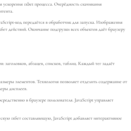
 ускорения 1xbet процесса. Очерёдность скачивания
нтента.
Script-код передаётся в обработчик для запуска. Изображения
ет действий. Окончание подгрузки всех объектов даёт браузеру
 заголовков, абзацев, списков, таблиц. Каждый тег задаёт
размеры элементов. Технология позволяет отделить содержание от
еры дисплеев.
редственно в браузере пользователя. JavaScript управляет
кую 1хбет составляющую, JavaScript добавляет интерактивное