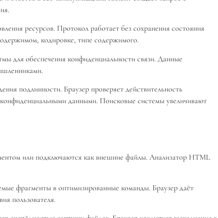
ия.
вления ресурсов. Протокол работает без сохранения состояния
содержимом, кодировке, типе содержимого.
мы для обеспечения конфиденциальности связи. Данные
ышленниками.
ения подлинности. Браузер проверяет действительность
 с конфиденциальными данными. Поисковые системы увеличивают
кументом или подключаются как внешние файлы. Анализатор HTML
яемые фрагменты в оптимизированные команды. Браузер даёт
вия пользователя.