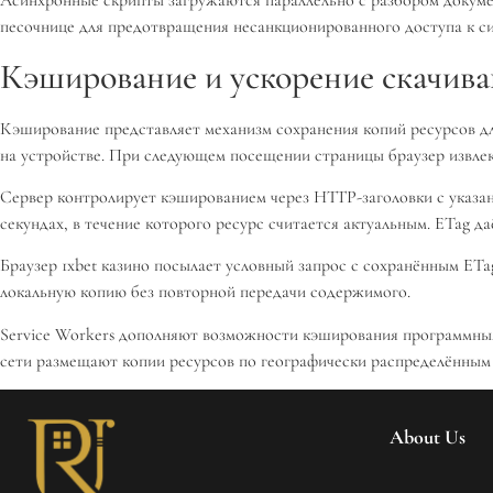
Асинхронные скрипты загружаются параллельно с разбором докумен
песочнице для предотвращения несанкционированного доступа к с
Кэширование и ускорение скачива
Кэширование представляет механизм сохранения копий ресурсов дл
на устройстве. При следующем посещении страницы браузер извлека
Сервер контролирует кэшированием через HTTP-заголовки с указани
секундах, в течение которого ресурс считается актуальным. ETag 
Браузер 1xbet казино посылает условный запрос с сохранённым ETa
локальную копию без повторной передачи содержимого.
Service Workers дополняют возможности кэширования программным 
сети размещают копии ресурсов по географически распределённым 
About Us