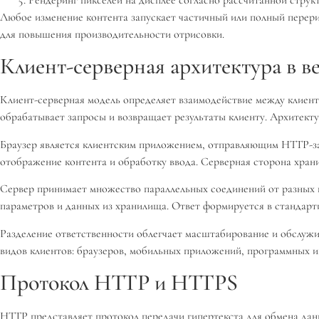
Любое изменение контента запускает частичный или полный перери
для повышения производительности отрисовки.
Клиент-серверная архитектура в в
Клиент-серверная модель определяет взаимодействие между клиент
обрабатывает запросы и возвращает результаты клиенту. Архитекту
Браузер является клиентским приложением, отправляющим HTTP-зап
отображение контента и обработку ввода. Серверная сторона храни
Сервер принимает множество параллельных соединений от разных к
параметров и данных из хранилища. Ответ формируется в стандарт
Разделение ответственности облегчает масштабирование и обслужи
видов клиентов: браузеров, мобильных приложений, программных 
Протокол HTTP и HTTPS
HTTP представляет протокол передачи гипертекста для обмена данн