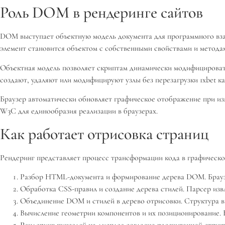
Роль DOM в рендеринге сайтов
DOM выступает объектную модель документа для программного вза
элемент становится объектом с собственными свойствами и метода
Объектная модель позволяет скриптам динамически модифицировать
создают, удаляют или модифицируют узлы без перезагрузки 1xbet к
Браузер автоматически обновляет графическое отображение при и
W3C для единообразия реализации в браузерах.
Как работает отрисовка страниц
Рендеринг представляет процесс трансформации кода в графическо
Разбор HTML-документа и формирование дерева DOM. Браузе
Обработка CSS-правил и создание дерева стилей. Парсер изв
Объединение DOM и стилей в дерево отрисовки. Структура в
Вычисление геометрии компонентов и их позиционирование. 
Рендеринг пикселей на дисплее согласно рассчитанной структ