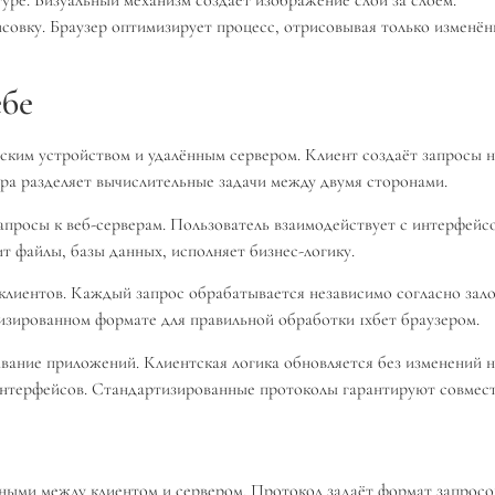
совку. Браузер оптимизирует процесс, отрисовывая только изменё
ебе
ским устройством и удалённым сервером. Клиент создаёт запросы н
ра разделяет вычислительные задачи между двумя сторонами.
росы к веб-серверам. Пользователь взаимодействует с интерфейсо
т файлы, базы данных, исполняет бизнес-логику.
лиентов. Каждый запрос обрабатывается независимо согласно зало
изированном формате для правильной обработки 1хбет браузером.
вание приложений. Клиентская логика обновляется без изменений 
интерфейсов. Стандартизированные протоколы гарантируют совмес
ыми между клиентом и сервером. Протокол задаёт формат запросов 