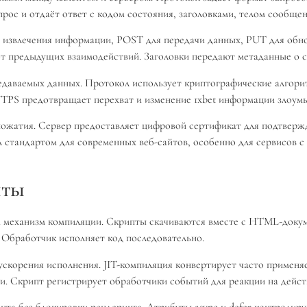
прос и отдаёт ответ с кодом состояния, заголовками, телом сообщен
 извлечения информации, POST для передачи данных, PUT для обно
т предыдущих взаимодействий. Заголовки передают метаданные о 
аваемых данных. Протокол использует криптографические алгорит
TPS предотвращает перехват и изменение 1xbet информации злоум
ожатия. Сервер предоставляет цифровой сертификат для подтвержд
л стандартом для современных веб-сайтов, особенно для сервисов
пты
или механизм компиляции. Скрипты скачиваются вместе с HTML-до
. Обработчик исполняет код последовательно.
ускорения исполнения. JIT-компиляция конвертирует часто примен
и. Скрипт регистрирует обработчики событий для реакции на дейст