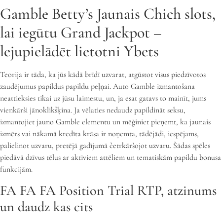
Gamble Betty’s Jaunais Chich slots,
lai iegūtu Grand Jackpot –
lejupielādēt lietotni Ybets
Teorija ir tāda, ka jūs kādā brīdī uzvarat, atgūstot visus piedzīvotos
zaudējumus papildus papildu peļņai. Auto Gamble izmantošana
neattieksies tikai uz jūsu laimestu, un, ja esat gatavs to mainīt, jums
vienkārši jānoklikšķina. Ja vēlaties nedaudz papildināt seksu,
izmantojiet jauno Gamble elementu un mēģiniet pieņemt, ka jaunais
izmērs vai nākamā kredīta krāsa ir noņemta, tādējādi, iespējams,
palielinot uzvaru, pretējā gadījumā četrkāršojot uzvaru. Šādas spēles
piedāvā dzīvus tēlus ar aktīviem attēliem un tematiskām papildu bonusa
funkcijām.
FA FA FA Position Trial RTP, atzinums
un daudz kas cits