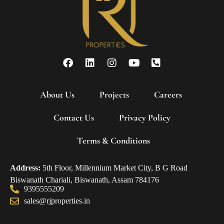
About Us
Projects
Careers
Contact Us
Privacy Policy
Terms & Conditions
Address:
5th Floor, Millennium Market City, B G Road
Biswanath Chariali, Biswanath, Assam 784176
9395555209
sales@rjproperties.in