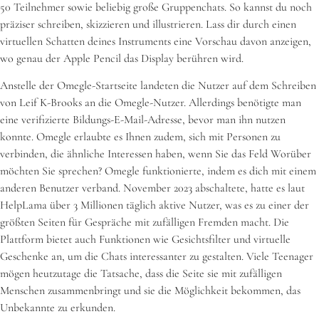
50 Teilnehmer sowie beliebig große Gruppenchats. So kannst du noch
präziser schreiben, skizzieren und illu­strieren. Lass dir durch einen
virtuellen Schatten deines Instruments eine Vorschau davon an­zei­gen,
wo genau der Apple Pencil das Dis­play berühren wird.
Anstelle der Omegle-Startseite landeten die Nutzer auf dem Schreiben
von Leif K-Brooks an die Omegle-Nutzer. Allerdings benötigte man
eine verifizierte Bildungs-E-Mail-Adresse, bevor man ihn nutzen
konnte. Omegle erlaubte es Ihnen zudem, sich mit Personen zu
verbinden, die ähnliche Interessen haben, wenn Sie das Feld Worüber
möchten Sie sprechen? Omegle funktionierte, indem es dich mit einem
anderen Benutzer verband. November 2023 abschaltete, hatte es laut
HelpLama über 3 Millionen täglich aktive Nutzer, was es zu einer der
größten Seiten für Gespräche mit zufälligen Fremden macht. Die
Plattform bietet auch Funktionen wie Gesichtsfilter und virtuelle
Geschenke an, um die Chats interessanter zu gestalten. Viele Teenager
mögen heutzutage die Tatsache, dass die Seite sie mit zufälligen
Menschen zusammenbringt und sie die Möglichkeit bekommen, das
Unbekannte zu erkunden.