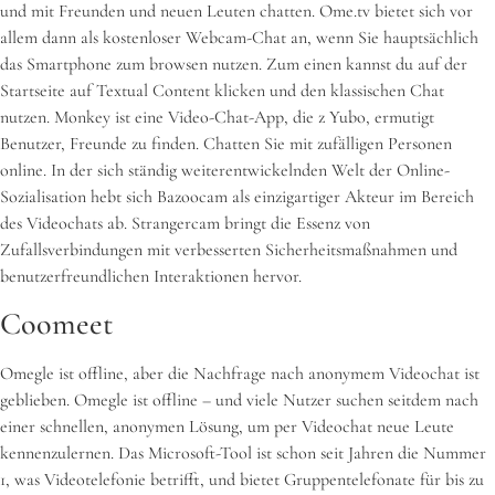
und mit Freunden und neuen Leuten chatten. Ome.tv bietet sich vor
allem dann als kostenloser Webcam-Chat an, wenn Sie hauptsächlich
das Smartphone zum browsen nutzen. Zum einen kannst du auf der
Startseite auf Textual Content klicken und den klassischen Chat
nutzen. Monkey ist eine Video-Chat-App, die z Yubo, ermutigt
Benutzer, Freunde zu finden. Chatten Sie mit zufälligen Personen
online. In der sich ständig weiterentwickelnden Welt der Online-
Sozialisation hebt sich Bazoocam als einzigartiger Akteur im Bereich
des Videochats ab. Strangercam bringt die Essenz von
Zufallsverbindungen mit verbesserten Sicherheitsmaßnahmen und
benutzerfreundlichen Interaktionen hervor.
Coomeet
Omegle ist offline, aber die Nachfrage nach anonymem Videochat ist
geblieben. Omegle ist offline – und viele Nutzer suchen seitdem nach
einer schnellen, anonymen Lösung, um per Videochat neue Leute
kennenzulernen. Das Microsoft-Tool ist schon seit Jahren die Nummer
1, was Videotelefonie betrifft, und bietet Gruppentelefonate für bis zu