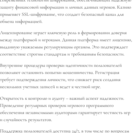
защиту финансовой информации и личных данных игроков. Казино
применяет SSL-шифрование, что создает безопасный канал для
обмена информацией.
Лицензирование играет ключевую роль в формировании доверия
между платформой и игроками. Данная платформа имеет лицензию,
выданную уважаемым регулирующим органом. Это подтверждает
соответствие строгим стандартам и требованиям безопасности.
Внутренние процедуры проверки идентичности пользователей
позволяют остановить попытки мошенничества. Регистрация
требует подтверждения личности, что снижает риск создания
нескольких учетных записей и ведет к честной игре.
Открытость к контролю и аудиту – важный аспект надежности.
Проведение регулярных проверок игрового программного
обеспечения независимыми аудиторами гарантирует честность игр
и случайность результатов.
Поддержка пользователей доступна 24/7, в том числе по вопросам