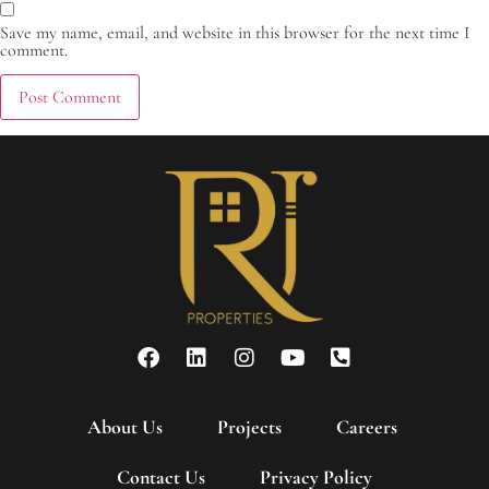
Save my name, email, and website in this browser for the next time I
comment.
About Us
Projects
Careers
Contact Us
Privacy Policy