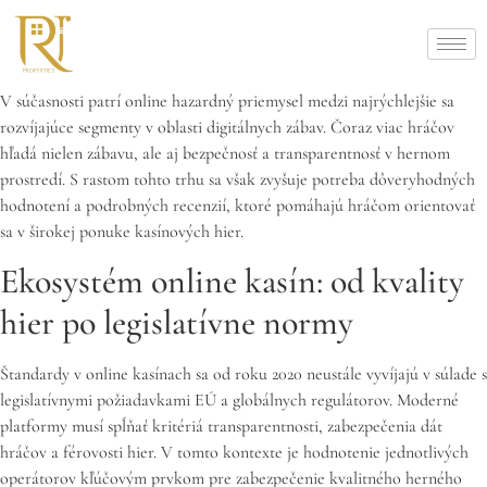
V súčasnosti patrí online hazardný priemysel medzi najrýchlejšie sa
rozvíjajúce segmenty v oblasti digitálnych zábav. Čoraz viac hráčov
hľadá nielen zábavu, ale aj bezpečnosť a transparentnosť v hernom
prostredí. S rastom tohto trhu sa však zvyšuje potreba dôveryhodných
hodnotení a podrobných recenzií, ktoré pomáhajú hráčom orientovať
sa v širokej ponuke kasínových hier.
Ekosystém online kasín: od kvality
hier po legislatívne normy
Štandardy v online kasínach sa od roku 2020 neustále vyvíjajú v súlade s
legislatívnymi požiadavkami EÚ a globálnych regulátorov. Moderné
platformy musí spĺňať kritériá transparentnosti, zabezpečenia dát
hráčov a férovosti hier. V tomto kontexte je hodnotenie jednotlivých
operátorov kľúčovým prvkom pre zabezpečenie kvalitného herného