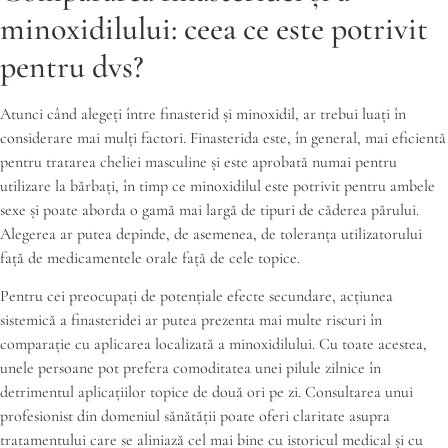
minoxidilului: ceea ce este potrivit
pentru dvs?
Atunci când alegeți între finasterid și minoxidil, ar trebui luați în
considerare mai mulți factori. Finasterida este, în general, mai eficientă
pentru tratarea cheliei masculine și este aprobată numai pentru
utilizare la bărbați, în timp ce minoxidilul este potrivit pentru ambele
sexe și poate aborda o gamă mai largă de tipuri de căderea părului.
Alegerea ar putea depinde, de asemenea, de toleranța utilizatorului
față de medicamentele orale față de cele topice.
Pentru cei preocupați de potențiale efecte secundare, acțiunea
sistemică a finasteridei ar putea prezenta mai multe riscuri în
comparație cu aplicarea localizată a minoxidilului. Cu toate acestea,
unele persoane pot prefera comoditatea unei pilule zilnice în
detrimentul aplicațiilor topice de două ori pe zi. Consultarea unui
profesionist din domeniul sănătății poate oferi claritate asupra
tratamentului care se aliniază cel mai bine cu istoricul medical și cu