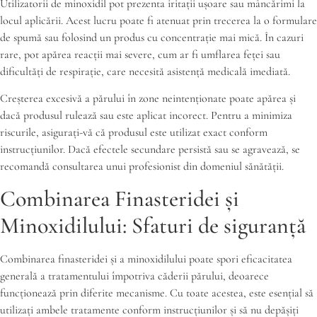
Utilizatorii de minoxidil pot prezenta iritații ușoare sau mâncărimi la
locul aplicării. Acest lucru poate fi atenuat prin trecerea la o formulare
de spumă sau folosind un produs cu concentrație mai mică. În cazuri
rare, pot apărea reacții mai severe, cum ar fi umflarea feței sau
dificultăți de respirație, care necesită asistență medicală imediată.
Creșterea excesivă a părului în zone neintenționate poate apărea și
dacă produsul rulează sau este aplicat incorect. Pentru a minimiza
riscurile, asigurați-vă că produsul este utilizat exact conform
instrucțiunilor. Dacă efectele secundare persistă sau se agravează, se
recomandă consultarea unui profesionist din domeniul sănătății.
Combinarea Finasteridei și
Minoxidilului: Sfaturi de siguranță
Combinarea finasteridei și a minoxidilului poate spori eficacitatea
generală a tratamentului împotriva căderii părului, deoarece
funcționează prin diferite mecanisme. Cu toate acestea, este esențial să
utilizați ambele tratamente conform instrucțiunilor și să nu depășiți