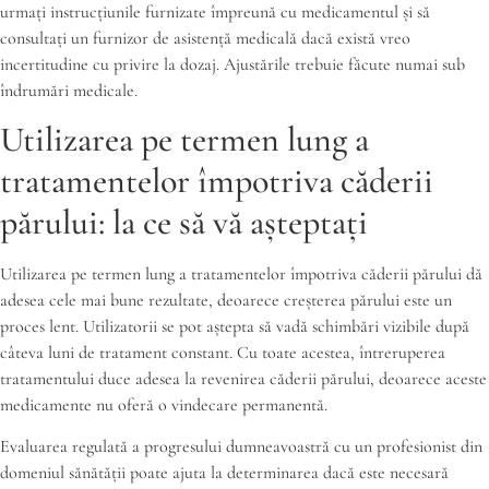
urmați instrucțiunile furnizate împreună cu medicamentul și să
consultați un furnizor de asistență medicală dacă există vreo
incertitudine cu privire la dozaj. Ajustările trebuie făcute numai sub
îndrumări medicale.
Utilizarea pe termen lung a
tratamentelor împotriva căderii
părului: la ce să vă așteptați
Utilizarea pe termen lung a tratamentelor împotriva căderii părului dă
adesea cele mai bune rezultate, deoarece creșterea părului este un
proces lent. Utilizatorii se pot aștepta să vadă schimbări vizibile după
câteva luni de tratament constant. Cu toate acestea, întreruperea
tratamentului duce adesea la revenirea căderii părului, deoarece aceste
medicamente nu oferă o vindecare permanentă.
Evaluarea regulată a progresului dumneavoastră cu un profesionist din
domeniul sănătății poate ajuta la determinarea dacă este necesară