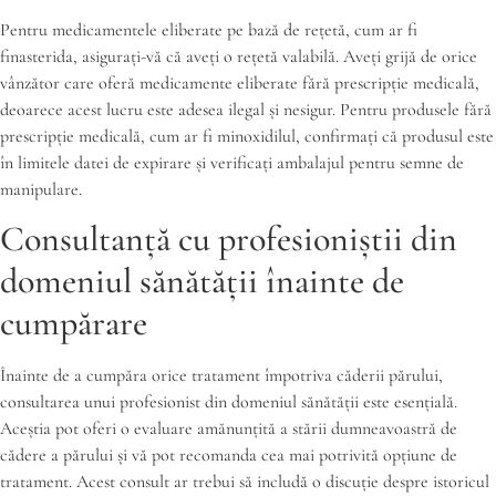
Pentru medicamentele eliberate pe bază de rețetă, cum ar fi
finasterida, asigurați-vă că aveți o rețetă valabilă. Aveți grijă de orice
vânzător care oferă medicamente eliberate fără prescripție medicală,
deoarece acest lucru este adesea ilegal și nesigur. Pentru produsele fără
prescripție medicală, cum ar fi minoxidilul, confirmați că produsul este
în limitele datei de expirare și verificați ambalajul pentru semne de
manipulare.
Consultanță cu profesioniștii din
domeniul sănătății înainte de
cumpărare
Înainte de a cumpăra orice tratament împotriva căderii părului,
consultarea unui profesionist din domeniul sănătății este esențială.
Aceștia pot oferi o evaluare amănunțită a stării dumneavoastră de
cădere a părului și vă pot recomanda cea mai potrivită opțiune de
tratament. Acest consult ar trebui să includă o discuție despre istoricul