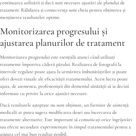
continuarea utilizării și dacă sunt necesare ajustări ale planului de
tratament. Răbdarea și consecvența sunt cheia pentru obținerea și
menținerea rezultatelor optime.
Monitorizarea progresului și
ajustarea planurilor de tratament
Monitorizarea progresului este esențială atunci când utilizați
tratamente împotriva căderii părului. Realizarea de fotografii la
intervale regulate poate ajuta la urmărirea îmbunătățirilor și poate
oferi dovezi vizuale ale eficacității tratamentului. Acest lucru poate
ajuta, de asemenea, profesioniștii din domeniul sănătății să ia decizii
informate cu privire la orice ajustări necesare.
Dacă rezultatele așteptate nu sunt obținute, un furnizor de asistență
medicală ar putea sugera modificarea dozei sau încercarea de
tratamente alternative. Este important să comunicați orice îngrijorări
sau efecte secundare experimentate în timpul tratamentului pentru a
asigura cel mai bun rezultat posibil.