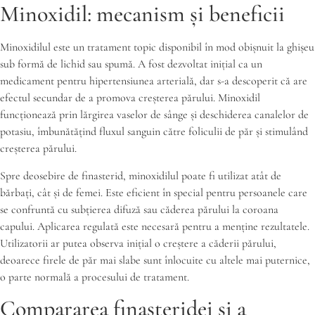
Minoxidil: mecanism și beneficii
Minoxidilul este un tratament topic disponibil în mod obișnuit la ghișeu
sub formă de lichid sau spumă. A fost dezvoltat inițial ca un
medicament pentru hipertensiunea arterială, dar s-a descoperit că are
efectul secundar de a promova creșterea părului. Minoxidil
funcționează prin lărgirea vaselor de sânge și deschiderea canalelor de
potasiu, îmbunătățind fluxul sanguin către foliculii de păr și stimulând
creșterea părului.
Spre deosebire de finasterid, minoxidilul poate fi utilizat atât de
bărbați, cât și de femei. Este eficient în special pentru persoanele care
se confruntă cu subțierea difuză sau căderea părului la coroana
capului. Aplicarea regulată este necesară pentru a menține rezultatele.
Utilizatorii ar putea observa inițial o creștere a căderii părului,
deoarece firele de păr mai slabe sunt înlocuite cu altele mai puternice,
o parte normală a procesului de tratament.
Compararea finasteridei și a