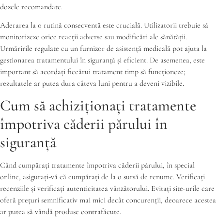
dozele recomandate.
Aderarea la o rutină consecventă este crucială. Utilizatorii trebuie să
monitorizeze orice reacții adverse sau modificări ale sănătății.
Urmăririle regulate cu un furnizor de asistență medicală pot ajuta la
gestionarea tratamentului în siguranță și eficient. De asemenea, este
important să acordați fiecărui tratament timp să funcționeze;
rezultatele ar putea dura câteva luni pentru a deveni vizibile.
Cum să achiziționați tratamente
împotriva căderii părului în
siguranță
Când cumpărați tratamente împotriva căderii părului, în special
online, asigurați-vă că cumpărați de la o sursă de renume. Verificați
recenziile și verificați autenticitatea vânzătorului. Evitați site-urile care
oferă prețuri semnificativ mai mici decât concurenții, deoarece acestea
ar putea să vândă produse contrafăcute.