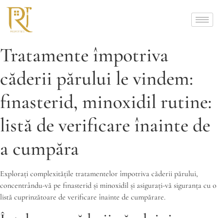
Tratamente împotriva
căderii părului le vindem:
finasterid, minoxidil rutine:
listă de verificare înainte de
a cumpăra
Explorați complexitățile tratamentelor împotriva căderii părului,
concentrându-vă pe finasterid și minoxidil și asigurați-vă siguranța cu o
listă cuprinzătoare de verificare înainte de cumpărare.