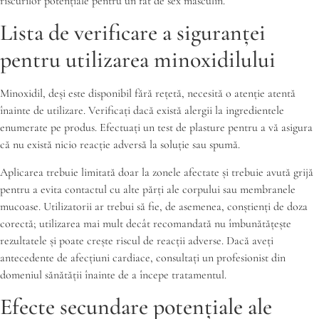
riscurilor potențiale pentru un făt de sex masculin.
Lista de verificare a siguranței
pentru utilizarea minoxidilului
Minoxidil, deși este disponibil fără rețetă, necesită o atenție atentă
înainte de utilizare. Verificați dacă există alergii la ingredientele
enumerate pe produs. Efectuați un test de plasture pentru a vă asigura
că nu există nicio reacție adversă la soluție sau spumă.
Aplicarea trebuie limitată doar la zonele afectate și trebuie avută grijă
pentru a evita contactul cu alte părți ale corpului sau membranele
mucoase. Utilizatorii ar trebui să fie, de asemenea, conștienți de doza
corectă; utilizarea mai mult decât recomandată nu îmbunătățește
rezultatele și poate crește riscul de reacții adverse. Dacă aveți
antecedente de afecțiuni cardiace, consultați un profesionist din
domeniul sănătății înainte de a începe tratamentul.
Efecte secundare potențiale ale