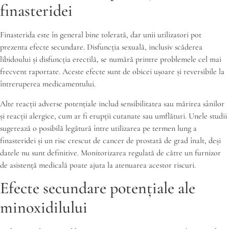
finasteridei
Finasterida este în general bine tolerată, dar unii utilizatori pot
prezenta efecte secundare. Disfuncția sexuală, inclusiv scăderea
libidoului și disfuncția erectilă, se numără printre problemele cel mai
frecvent raportate. Aceste efecte sunt de obicei ușoare și reversibile la
întreruperea medicamentului.
Alte reacții adverse potențiale includ sensibilitatea sau mărirea sânilor
și reacții alergice, cum ar fi erupții cutanate sau umflături. Unele studii
sugerează o posibilă legătură între utilizarea pe termen lung a
finasteridei și un risc crescut de cancer de prostată de grad înalt, deși
datele nu sunt definitive. Monitorizarea regulată de către un furnizor
de asistență medicală poate ajuta la atenuarea acestor riscuri.
Efecte secundare potențiale ale
minoxidilului