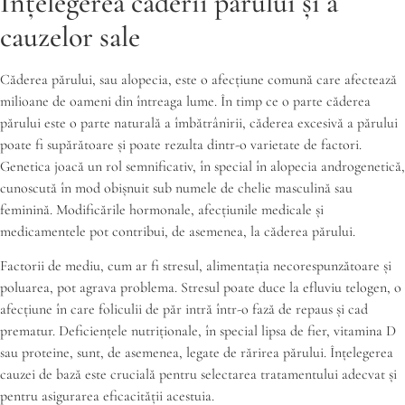
Înțelegerea căderii părului și a
cauzelor sale
Căderea părului, sau alopecia, este o afecțiune comună care afectează
milioane de oameni din întreaga lume. În timp ce o parte căderea
părului este o parte naturală a îmbătrânirii, căderea excesivă a părului
poate fi supărătoare și poate rezulta dintr-o varietate de factori.
Genetica joacă un rol semnificativ, în special în alopecia androgenetică,
cunoscută în mod obișnuit sub numele de chelie masculină sau
feminină. Modificările hormonale, afecțiunile medicale și
medicamentele pot contribui, de asemenea, la căderea părului.
Factorii de mediu, cum ar fi stresul, alimentația necorespunzătoare și
poluarea, pot agrava problema. Stresul poate duce la efluviu telogen, o
afecțiune în care foliculii de păr intră într-o fază de repaus și cad
prematur. Deficiențele nutriționale, în special lipsa de fier, vitamina D
sau proteine, sunt, de asemenea, legate de rărirea părului. Înțelegerea
cauzei de bază este crucială pentru selectarea tratamentului adecvat și
pentru asigurarea eficacității acestuia.