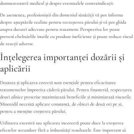
dumneavoastră medical și despre eventualele contraindicații.
De asemenea, profesioniștii din domeniul sănătății vă pot informa
despre așteptările realiste pentru recreșterea părului și vă pot ghida
asupra duratei adecvate pentru tratament. Perspectiva lor poate
preveni cheltuielile inutile cu produse ineficiente și poate reduce riscul
de reacții adverse.
Înțelegerea importanței dozării și
aplicării
Dozarea și aplicarea corectă sunt esențiale pentru eficacitatea
tratamentelor împotriva căderii părului. Pentru finasterid, respectarea
dozei zilnice prescrise maximizează beneficiile și minimizează riscurile.
Minoxidil necesită aplicare constantă, de obicei de două ori pe zi,
pentru a menține creșterea părului.
Utilizarea excesivă sau aplicarea incorectă poate duce la creșterea
efectelor secundare fără a îmbunătăți rezultatele. Este important să