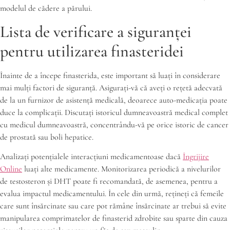
modelul de cădere a părului.
Lista de verificare a siguranței
pentru utilizarea finasteridei
Înainte de a începe finasterida, este important să luați în considerare
mai mulți factori de siguranță. Asigurați-vă că aveți o rețetă adecvată
de la un furnizor de asistență medicală, deoarece auto-medicația poate
duce la complicații. Discutați istoricul dumneavoastră medical complet
cu medicul dumneavoastră, concentrându-vă pe orice istoric de cancer
de prostată sau boli hepatice.
Analizați potențialele interacțiuni medicamentoase dacă
Îngrijire
Online
luați alte medicamente. Monitorizarea periodică a nivelurilor
de testosteron și DHT poate fi recomandată, de asemenea, pentru a
evalua impactul medicamentului. În cele din urmă, rețineți că femeile
care sunt însărcinate sau care pot rămâne însărcinate ar trebui să evite
manipularea comprimatelor de finasterid zdrobite sau sparte din cauza