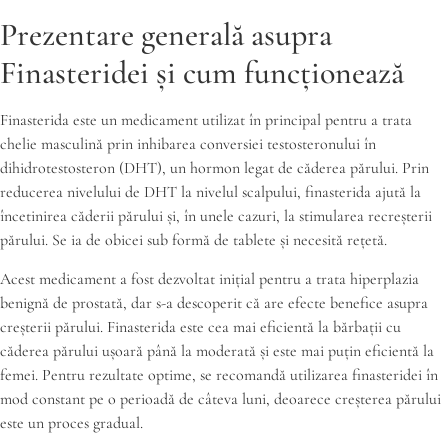
Prezentare generală asupra
Finasteridei și cum funcționează
Finasterida este un medicament utilizat în principal pentru a trata
chelie masculină prin inhibarea conversiei testosteronului în
dihidrotestosteron (DHT), un hormon legat de căderea părului. Prin
reducerea nivelului de DHT la nivelul scalpului, finasterida ajută la
încetinirea căderii părului și, în unele cazuri, la stimularea recreșterii
părului. Se ia de obicei sub formă de tablete și necesită rețetă.
Acest medicament a fost dezvoltat inițial pentru a trata hiperplazia
benignă de prostată, dar s-a descoperit că are efecte benefice asupra
creșterii părului. Finasterida este cea mai eficientă la bărbații cu
căderea părului ușoară până la moderată și este mai puțin eficientă la
femei. Pentru rezultate optime, se recomandă utilizarea finasteridei în
mod constant pe o perioadă de câteva luni, deoarece creșterea părului
este un proces gradual.