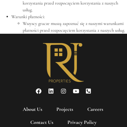
korzystania przed rozpoczęciem korzystania z naszych
usług.
Warunki płatności:
Wszyscy gracze muszą zapoznać się z naszymi warunkami
płatności przed rozpoczęciem korzystania z naszych usług.
About Us
Projects
Careers
Contact Us
Privacy Policy