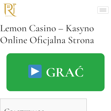
Lemon Casino – Kasyno
Online Oficjalna Strona
GRAĆ