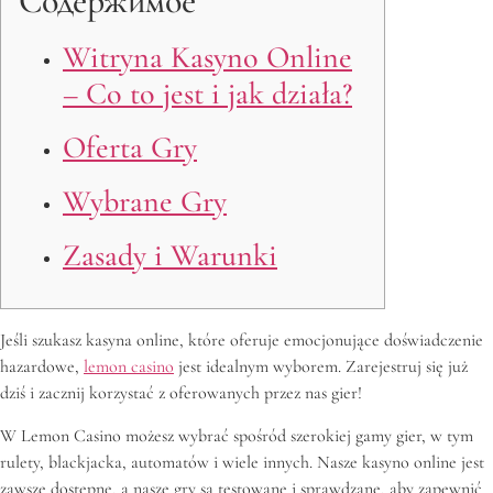
Содержимое
Witryna Kasyno Online
– Co to jest i jak działa?
Oferta Gry
Wybrane Gry
Zasady i Warunki
Jeśli szukasz kasyna online, które oferuje emocjonujące doświadczenie
hazardowe,
lemon casino
jest idealnym wyborem. Zarejestruj się już
dziś i zacznij korzystać z oferowanych przez nas gier!
W Lemon Casino możesz wybrać spośród szerokiej gamy gier, w tym
rulety, blackjacka, automatów i wiele innych. Nasze kasyno online jest
zawsze dostępne, a nasze gry są testowane i sprawdzane, aby zapewnić