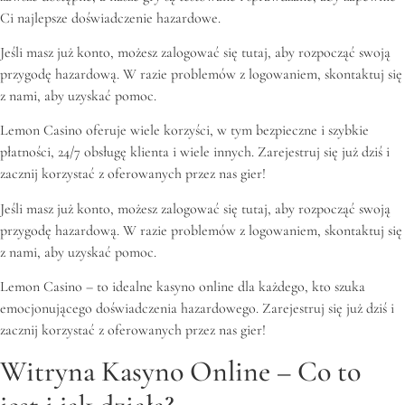
Ci najlepsze doświadczenie hazardowe.
Jeśli masz już konto, możesz zalogować się tutaj, aby rozpocząć swoją
przygodę hazardową. W razie problemów z logowaniem, skontaktuj się
z nami, aby uzyskać pomoc.
Lemon Casino oferuje wiele korzyści, w tym bezpieczne i szybkie
płatności, 24/7 obsługę klienta i wiele innych. Zarejestruj się już dziś i
zacznij korzystać z oferowanych przez nas gier!
Jeśli masz już konto, możesz zalogować się tutaj, aby rozpocząć swoją
przygodę hazardową. W razie problemów z logowaniem, skontaktuj się
z nami, aby uzyskać pomoc.
Lemon Casino – to idealne kasyno online dla każdego, kto szuka
emocjonującego doświadczenia hazardowego. Zarejestruj się już dziś i
zacznij korzystać z oferowanych przez nas gier!
Witryna Kasyno Online – Co to