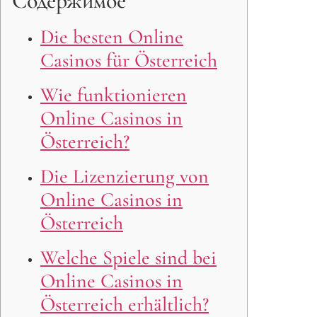
Содержимое
Die besten Online
Casinos für Österreich
Wie funktionieren
Online Casinos in
Österreich?
Die Lizenzierung von
Online Casinos in
Österreich
Welche Spiele sind bei
Online Casinos in
Österreich erhältlich?