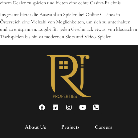
einem Dealer zu spielen und bieten eine echte Casino-Erlebnis.
Insgesamt bietet die Auswahl an Spielen bei Online Casinos in
Österreich eine Vielzahl von Möglichkeiten, um sich zu unterhalten
und zu entspannen. Es gibt für jeden Geschmack etwas, von klassischen
Tischspielen bis hin zu modernen Slots und Video-Spielen.
About Us
Projects
Careers