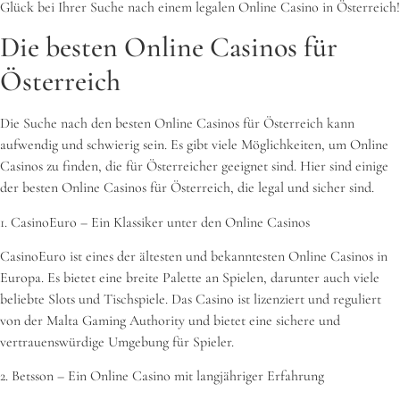
Glück bei Ihrer Suche nach einem legalen Online Casino in Österreich!
Die besten Online Casinos für
Österreich
Die Suche nach den besten Online Casinos für Österreich kann
aufwendig und schwierig sein. Es gibt viele Möglichkeiten, um Online
Casinos zu finden, die für Österreicher geeignet sind. Hier sind einige
der besten Online Casinos für Österreich, die legal und sicher sind.
1. CasinoEuro – Ein Klassiker unter den Online Casinos
CasinoEuro ist eines der ältesten und bekanntesten Online Casinos in
Europa. Es bietet eine breite Palette an Spielen, darunter auch viele
beliebte Slots und Tischspiele. Das Casino ist lizenziert und reguliert
von der Malta Gaming Authority und bietet eine sichere und
vertrauenswürdige Umgebung für Spieler.
2. Betsson – Ein Online Casino mit langjähriger Erfahrung