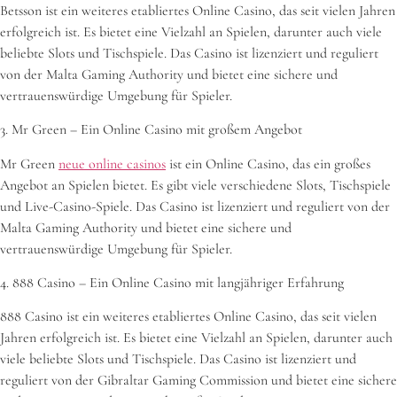
Betsson ist ein weiteres etabliertes Online Casino, das seit vielen Jahren
erfolgreich ist. Es bietet eine Vielzahl an Spielen, darunter auch viele
beliebte Slots und Tischspiele. Das Casino ist lizenziert und reguliert
von der Malta Gaming Authority und bietet eine sichere und
vertrauenswürdige Umgebung für Spieler.
3. Mr Green – Ein Online Casino mit großem Angebot
Mr Green
neue online casinos
ist ein Online Casino, das ein großes
Angebot an Spielen bietet. Es gibt viele verschiedene Slots, Tischspiele
und Live-Casino-Spiele. Das Casino ist lizenziert und reguliert von der
Malta Gaming Authority und bietet eine sichere und
vertrauenswürdige Umgebung für Spieler.
4. 888 Casino – Ein Online Casino mit langjähriger Erfahrung
888 Casino ist ein weiteres etabliertes Online Casino, das seit vielen
Jahren erfolgreich ist. Es bietet eine Vielzahl an Spielen, darunter auch
viele beliebte Slots und Tischspiele. Das Casino ist lizenziert und
reguliert von der Gibraltar Gaming Commission und bietet eine sichere