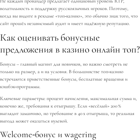
Не каждый провайдер предлагает одинаковый уровень RTP,
волатильность и поддержку русскоязычных игроков. Поэтому,
когда вы видите в рекламе «топ‑казино», это обычно знак того, что
сайт прошёл независимый аудит и имеет надёжную репутацию.
Как оценивать бонусные
предложения в казино онлайн топ?
Бонусы – главный магнит для новичков, но важно смотреть не
только на размер, а и на условия. В большинстве топ‑казино
встречаются приветственные бонусы, бесплатные вращения и
кэшбэк‑программы.
Ключевые параметры: процент начисления, максимальная сумма и,
конечно же, требования к отыгрышу. Если «весёлый» 200 %
выглядит заманчиво, но требование в 40 х отыгрыша, то реальная
выгода может оказаться нулевой.
Welcome‑бонус и wagering