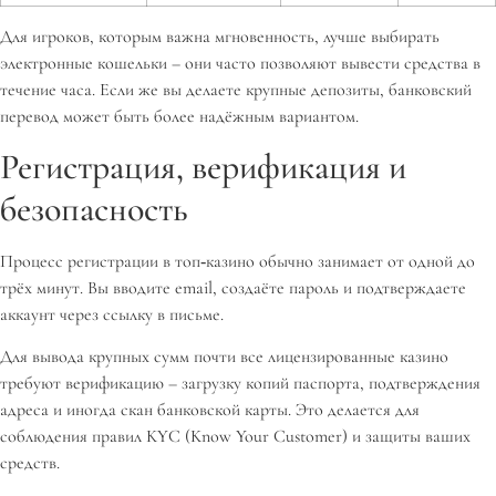
Для игроков, которым важна мгновенность, лучше выбирать
электронные кошельки – они часто позволяют вывести средства в
течение часа. Если же вы делаете крупные депозиты, банковский
перевод может быть более надёжным вариантом.
Регистрация, верификация и
безопасность
Процесс регистрации в топ‑казино обычно занимает от одной до
трёх минут. Вы вводите email, создаёте пароль и подтверждаете
аккаунт через ссылку в письме.
Для вывода крупных сумм почти все лицензированные казино
требуют верификацию – загрузку копий паспорта, подтверждения
адреса и иногда скан банковской карты. Это делается для
соблюдения правил KYC (Know Your Customer) и защиты ваших
средств.