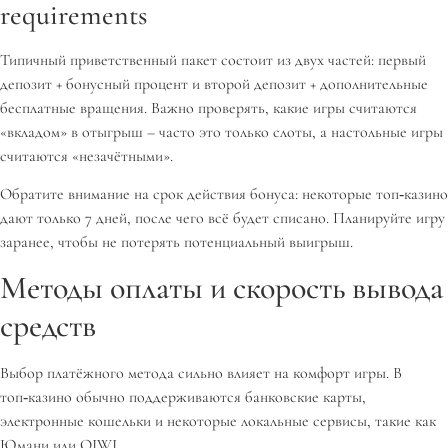
requirements
Типичный приветственный пакет состоит из двух частей: первый
депозит + бонусный процент и второй депозит + дополнительные
бесплатные вращения. Важно проверять, какие игры считаются
«вкладом» в отыгрыш – часто это только слоты, а настольные игры
считаются «незачётными».
Обратите внимание на срок действия бонуса: некоторые топ‑казино
дают только 7 дней, после чего всё будет списано. Планируйте игру
заранее, чтобы не потерять потенциальный выигрыш.
Методы оплаты и скорость вывода
средств
Выбор платёжного метода сильно влияет на комфорт игры. В
топ‑казино обычно поддерживаются банковские карты,
электронные кошельки и некоторые локальные сервисы, такие как
Юмани или QIWI.