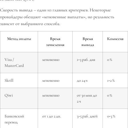
Скорость вывода – один из главных критериев. Некоторые
провайдеры обещают «мгновенные выплаты», но реальность
зависит от выбранного способа.
Метод оплаты
Время
Время
Комиссия
зачисления
вывода
Visa /
мгновенно
1‑3 раб. дня
0 %
MasterCard
Skrill
мгновенно
до 24 ч
1‑2 %
Qiwi
мгновенно
от 30 мин до
0 %
2 ч
Банковский
от 1 до 2 дн.
3‑5 раб. дней
0‑3 %
перевод