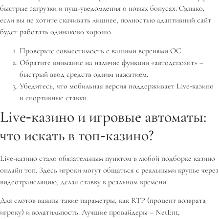
быстрые загрузки и пуш‑уведомления о новых бонусах. Однако,
если вы не хотите скачивать лишнее, полностью адаптивный сайт
будет работать одинаково хорошо.
Проверьте совместимость с вашими версиями ОС.
Обратите внимание на наличие функции «автодепозит» –
быстрый ввод средств одним нажатием.
Убедитесь, что мобильная версия поддерживает Live‑казино
и спортивные ставки.
Live‑казино и игровые автоматы:
что искать в топ‑казино?
Live‑казино стало обязательным пунктом в любой подборке казино
онлайн топ. Здесь игроки могут общаться с реальными крупье через
видеотрансляцию, делая ставку в реальном времени.
Для слотов важны такие параметры, как RTP (процент возврата
игроку) и волатильность. Лучшие провайдеры – NetEnt,