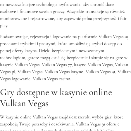
najnowocześniejsze technologie szyfrowania, aby chronić dane
osobowe i finansowe swoich graczy. Wszystkie transakcje są również
monitorowane i rejestrowane, aby zapewnić pełną przejrzystość i fair
play.
Podsumowując, rejestracja i logowanie na platformie Vulkan Vegas są
procesami szybkimi i prostymi, które umożliwiają szybki dostęp do
pełnej oferty kasyna. Dzięki bezpiecznym i nowoczesnym
technologiom, gracze mogą czuć się bezpiecznie i skupić się na grze w
kasynie Vulkan Vegas, Vulkan Vegas 77, kasyno Vulkan Vegas, Vulkan
Vegas pl, Vulkan Vegas, Vulkan Vegas kasyno, Vulkan Vegas 91, Vulkan
Vegas logowanie, Vulkan Vegas casino.
Gry dostępne w kasynie online
Vulkan Vegas
W kasynie online Vulkan Vegas znajdziesz szeroki wybór gier, które
zaspokoją Twoje potrzeby i oczekiwania. Vulkan Vegas 91 oferuje
ponad 2000 gier od najlepszych dostawców, takich jak NetEnt,