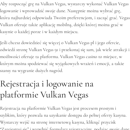
Aby rozpocząć grę na Vulkan Vegas, wystarczy wykonać Vulkan Vegas
logowanie i wprowadzić swoje dane. Następnie można wybrać grę,
która najbardziej odpowiada Twoim preferencjom, i zacząć grać. Vegas
Vulkan oferuje także aplikację mobilną, dzięki której można grać w
kasynie o każdej porze i w każdym miejscu.
Jeśli chcesz dowiedzieć się więcej o Vulkan Vegas pl i jego ofercie,
odwiedź stronę Vulkan Vegas 91 i przekonaj się sam, jak wiele atrakcji i
możliwości oferuje ta platforma. Vulkan Vegas casino to miejsce, w
którym można spodziewać się wyjątkowych wrażeń i emocji, a także
szansy na wygranie dużych nagród.
Rejestracja i logowanie na
platformie Vulkan Vegas
Rejestracja na platformie Vulkan Vegas jest procesem prostym i
szybkim, który pozwala na uzyskanie dostępu do pełnej oferty kasyna.
Wystarczy wejść na stronę internetową kasyna, kliknąć przycisk
“Zarejestruj się” i wypełnić formularz rejestracyjny, podając swoje dane