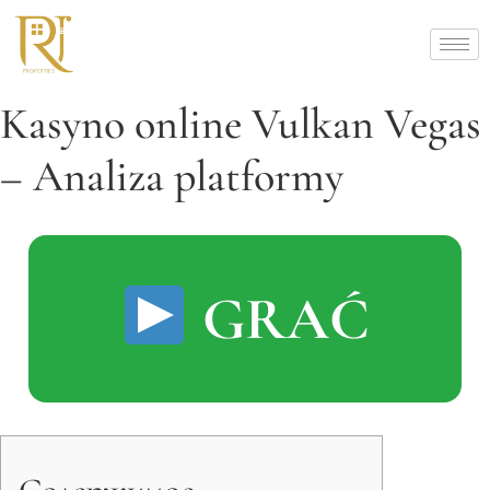
Kasyno online Vulkan Vegas
– Analiza platformy
GRAĆ