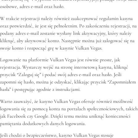
osobowe, adres e-mail oraz hasło.
W trakcie rejestracji należy również zaakceptować regulamin kasyna
oraz potwierdzić, że jest się pełnoletnim. Po zakończeniu rejestracji, na
podany adres e-mail zostanie wysłany link aktywacyjny, który należy
kliknąć, aby aktywować konto. Następnie można już zalogować się na
swoje konto i rozpocząć grę w kasynie Vulkan Vegas.
Logowanie na platformie Vulkan Vegas jest równie proste, jak
rejestracja. Wystarczy wejść na stronę internetową kasyna, kliknąć
przycisk “Zaloguj się” i podać swój adres e-mail oraz hasło. Jeśli
zapomni się hasło, można je odzyskać, klikając przycisk “Zapomniałem
hasła” i postępując zgodnie z instrukcjami.
Warto zauważyć, że kasyno Vulkan Vegas oferuje również możliwość
logowania się za pomocą konta na portalach społecznościowych, takich
jak Facebook czy Google. Dzięki temu można uniknąć konieczności
pamiętania dodatkowych danych logowania.
Jeśli chodzi o bezpieczeństwo, kasyno Vulkan Vegas stosuje