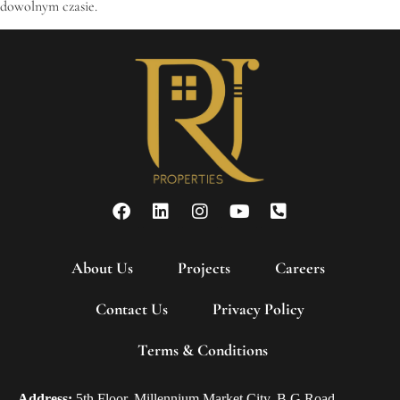
dowolnym czasie.
About Us
Projects
Careers
Contact Us
Privacy Policy
Terms & Conditions
Address:
5th Floor, Millennium Market City, B G Road