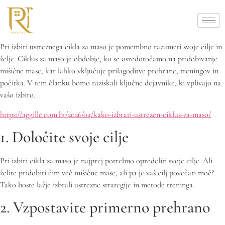
Pri izbiri ustreznega cikla za maso je pomembno razumeti svoje cilje in
želje. Ciklus za maso je obdobje, ko se osredotočamo na pridobivanje
mišične mase, kar lahko vključuje prilagoditve prehrane, treningov in
počitka. V tem članku bomo raziskali ključne dejavnike, ki vplivajo na
vašo izbiro.
https://aggille.com.br/2026/04/kako-izbrati-ustrezen-ciklus-za-maso/
1. Določite svoje cilje
Pri izbiri cikla za maso je najprej potrebno opredeliti svoje cilje. Ali
želite pridobiti čim več mišične mase, ali pa je vaš cilj povečati moč?
Tako boste lažje izbrali ustrezne strategije in metode treninga.
2. Vzpostavite primerno prehrano