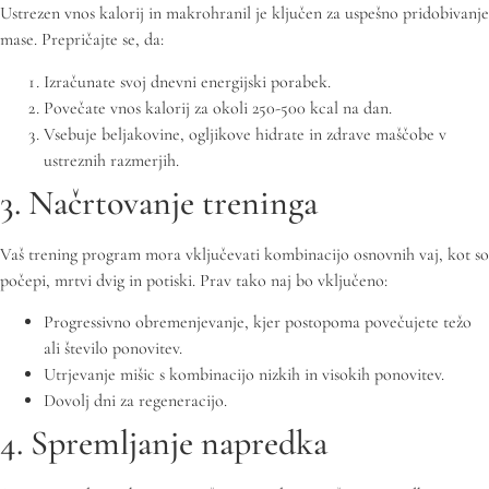
Ustrezen vnos kalorij in makrohranil je ključen za uspešno pridobivanje
mase. Prepričajte se, da:
Izračunate svoj dnevni energijski porabek.
Povečate vnos kalorij za okoli 250-500 kcal na dan.
Vsebuje beljakovine, ogljikove hidrate in zdrave maščobe v
ustreznih razmerjih.
3. Načrtovanje treninga
Vaš trening program mora vključevati kombinacijo osnovnih vaj, kot so
počepi, mrtvi dvig in potiski. Prav tako naj bo vključeno:
Progressivno obremenjevanje, kjer postopoma povečujete težo
ali število ponovitev.
Utrjevanje mišic s kombinacijo nizkih in visokih ponovitev.
Dovolj dni za regeneracijo.
4. Spremljanje napredka