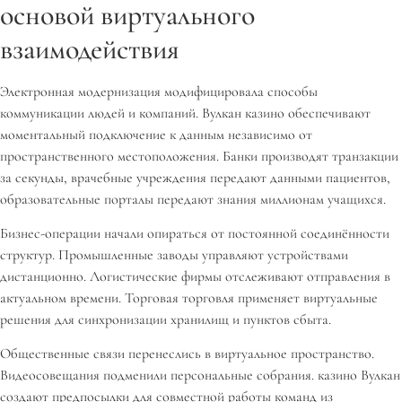
основой виртуального
взаимодействия
Электронная модернизация модифицировала способы
коммуникации людей и компаний. Вулкан казино обеспечивают
моментальный подключение к данным независимо от
пространственного местоположения. Банки производят транзакции
за секунды, врачебные учреждения передают данными пациентов,
образовательные порталы передают знания миллионам учащихся.
Бизнес-операции начали опираться от постоянной соединённости
структур. Промышленные заводы управляют устройствами
дистанционно. Логистические фирмы отслеживают отправления в
актуальном времени. Торговая торговля применяет виртуальные
решения для синхронизации хранилищ и пунктов сбыта.
Общественные связи перенеслись в виртуальное пространство.
Видеосовещания подменили персональные собрания. казино Вулкан
создают предпосылки для совместной работы команд из