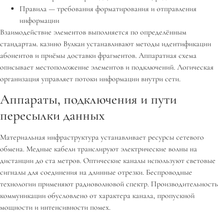
Правила — требования форматирования и отправления
информации
Взаимодействие элементов выполняется по определённым
стандартам. казино Вулкан устанавливают методы идентификации
абонентов и приёмы доставки фрагментов. Аппаратная схема
описывает местоположение элементов и подключений. Логическая
организация управляет потоки информации внутри сети.
Аппараты, подключения и пути
пересылки данных
Материальная инфраструктура устанавливает ресурсы сетевого
обмена. Медные кабели транслируют электрические волны на
дистанции до ста метров. Оптические каналы используют световые
сигналы для соединения на длинные отрезки. Беспроводные
технологии применяют радиоволновой спектр. Производительность
коммуникации обусловлено от характера канала, пропускной
мощности и интенсивности помех.