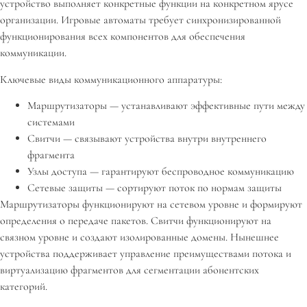
устройство выполняет конкретные функции на конкретном ярусе
организации. Игровые автоматы требует синхронизированной
функционирования всех компонентов для обеспечения
коммуникации.
Ключевые виды коммуникационного аппаратуры:
Маршрутизаторы — устанавливают эффективные пути между
системами
Свитчи — связывают устройства внутри внутреннего
фрагмента
Узлы доступа — гарантируют беспроводное коммуникацию
Сетевые защиты — сортируют поток по нормам защиты
Маршрутизаторы функционируют на сетевом уровне и формируют
определения о передаче пакетов. Свитчи функционируют на
связном уровне и создают изолированные домены. Нынешнее
устройства поддерживает управление преимуществами потока и
виртуализацию фрагментов для сегментации абонентских
категорий.