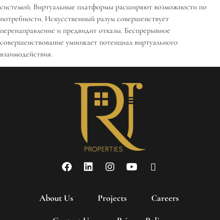
системой. Виртуальные платформы расширяют возможности по
потребности. Искусственный разум совершенствует
перенаправление и предвидит отказы. Беспрерывное
совершенствование умножает потенциал виртуального
взаимодействия.
About Us
Projects
Careers