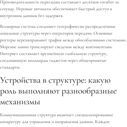
Производительность пересылки составляет десятков гигабит за
секунду. Игровые автоматы обеспечивает быстрый доступ к
внутренним данным без задержек.
Всемирная система соединяет географически распределённые
локальные структуры через операторов передачи. Основные
роутеры перенаправляют трафик между обособленными системами.
Морские линии транслируют сведения между континентами.
Интернет составляет крупнейшую глобальную структуру,
соединяющую миллиарды гаджетов через общепринятые
стандарты.
Устройства в структуре: какую
роль выполняют разнообразные
механизмы
Коммуникационная структура включает специализированное
аппаратуру для управления и направления данных. Каждое