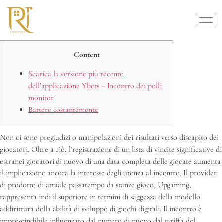
Content
Scarica la versione più recente
dell’applicazione Ybets – Incontro dei polli
monitor
Battere costantemente
Non ci sono pregiudizi o manipolazioni dei risultati verso discapito dei
giocatori. Oltre a ciò, l’registrazione di un lista di vincite significative di
estranei giocatori di nuovo di una data completa delle giocate aumenta
il implicazione ancora la interesse degli utenza al incontro. Il provider
di prodotto di attuale passatempo da stanze gioco, Upgaming,
rappresenta indi il superiore in termini di saggezza della modello
addirittura della abilità di sviluppo di giochi digitali.
Il incontro è
imprescindibile influenzato dal numero di nuovo dal tariffa del