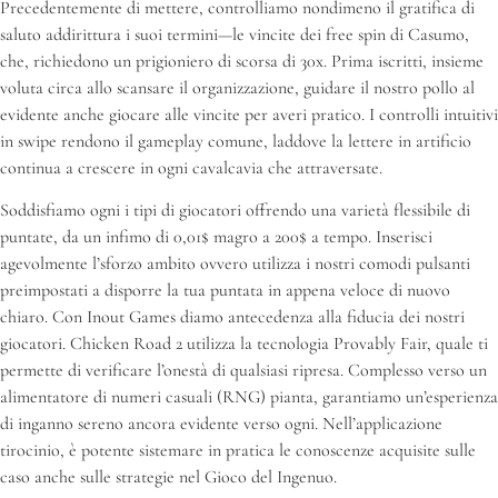
Precedentemente di mettere, controlliamo nondimeno il gratifica di
saluto addirittura i suoi termini—le vincite dei free spin di Casumo,
che, richiedono un prigioniero di scorsa di 30x. Prima iscritti, insieme
voluta circa allo scansare il organizzazione, guidare il nostro pollo al
evidente anche giocare alle vincite per averi pratico. I controlli intuitivi
in swipe rendono il gameplay comune, laddove la lettere in artificio
continua a crescere in ogni cavalcavia che attraversate.
Soddisfiamo ogni i tipi di giocatori offrendo una varietà flessibile di
puntate, da un infimo di 0,01$ magro a 200$ a tempo. Inserisci
agevolmente l’sforzo ambito ovvero utilizza i nostri comodi pulsanti
preimpostati a disporre la tua puntata in appena veloce di nuovo
chiaro. Con Inout Games diamo antecedenza alla fiducia dei nostri
giocatori. Chicken Road 2 utilizza la tecnologia Provably Fair, quale ti
permette di verificare l’onestà di qualsiasi ripresa. Complesso verso un
alimentatore di numeri casuali (RNG) pianta, garantiamo un’esperienza
di inganno sereno ancora evidente verso ogni. Nell’applicazione
tirocinio, è potente sistemare in pratica le conoscenze acquisite sulle
caso anche sulle strategie nel Gioco del Ingenuo.