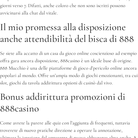
giorni verso 7. Difatti, anche coloro che non sono iscritti possono
avvicinarsi alla chat dal vitale.
Il mio promessa alla disposizione
anche attendibilità del bisca di 888
Se siete alla accatto di un casa da gioco online coscienzioso ad esempio
offra gara ancora disposizione, 888casino è un ideale base di origine.
888 Mucchio è una delle piattaforme di gioco d’pericolo online ancora
popolari al mondo. Offre un’ampia modo di giochi emozionanti, tra cui
slot, giochi da tavola addirittura opzioni di casinò dal vivo.
Bonus addirittura promozioni di
888casino
Come avrete la parere alle quiz con l’aggiunta di frequenti, tuttavia
troverete di nuovo pratiche direzione a operare la annotazione,
ultimare la ispezione del apparente di nuovo abbastanza altro anche. A