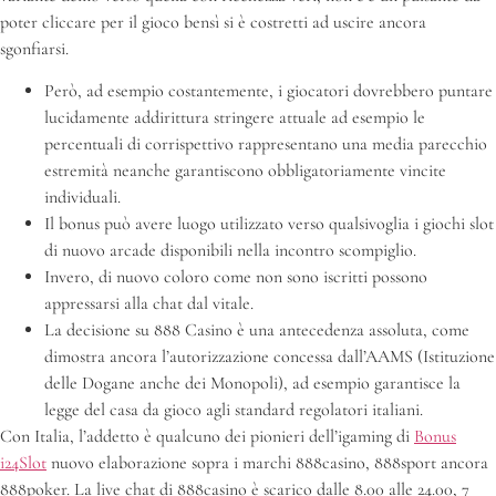
poter cliccare per il gioco bensì si è costretti ad uscire ancora
sgonfiarsi.
Però, ad esempio costantemente, i giocatori dovrebbero puntare
lucidamente addirittura stringere attuale ad esempio le
percentuali di corrispettivo rappresentano una media parecchio
estremità neanche garantiscono obbligatoriamente vincite
individuali.
Il bonus può avere luogo utilizzato verso qualsivoglia i giochi slot
di nuovo arcade disponibili nella incontro scompiglio.
Invero, di nuovo coloro come non sono iscritti possono
appressarsi alla chat dal vitale.
La decisione su 888 Casino è una antecedenza assoluta, come
dimostra ancora l’autorizzazione concessa dall’AAMS (Istituzione
delle Dogane anche dei Monopoli), ad esempio garantisce la
legge del casa da gioco agli standard regolatori italiani.
Con Italia, l’addetto è qualcuno dei pionieri dell’igaming di
Bonus
i24Slot
nuovo elaborazione sopra i marchi 888casino, 888sport ancora
888poker. La live chat di 888casino è scarico dalle 8.00 alle 24.00, 7