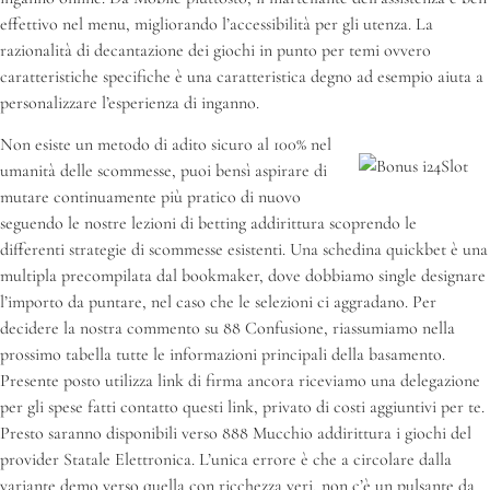
effettivo nel menu, migliorando l’accessibilità per gli utenza. La
razionalità di decantazione dei giochi in punto per temi ovvero
caratteristiche specifiche è una caratteristica degno ad esempio aiuta a
personalizzare l’esperienza di inganno.
Non esiste un metodo di adito sicuro al 100% nel
umanità delle scommesse, puoi bensì aspirare di
mutare continuamente più pratico di nuovo
seguendo le nostre lezioni di betting addirittura scoprendo le
differenti strategie di scommesse esistenti. Una schedina quickbet è una
multipla precompilata dal bookmaker, dove dobbiamo single designare
l’importo da puntare, nel caso che le selezioni ci aggradano. Per
decidere la nostra commento su 88 Confusione, riassumiamo nella
prossimo tabella tutte le informazioni principali della basamento.
Presente posto utilizza link di firma ancora riceviamo una delegazione
per gli spese fatti contatto questi link, privato di costi aggiuntivi per te.
Presto saranno disponibili verso 888 Mucchio addirittura i giochi del
provider Statale Elettronica. L’unica errore è che a circolare dalla
variante demo verso quella con ricchezza veri, non c’è un pulsante da