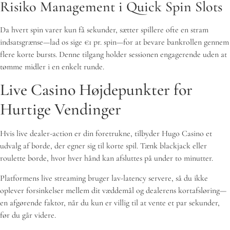
Risiko Management i Quick Spin Slots
Da hvert spin varer kun få sekunder, sætter spillere ofte en stram
indsatsgrænse—lad os sige €1 pr. spin—for at bevare bankrollen gennem
flere korte bursts. Denne tilgang holder sessionen engagerende uden at
tømme midler i en enkelt runde.
Live Casino Højdepunkter for
Hurtige Vendinger
Hvis live dealer-action er din foretrukne, tilbyder Hugo Casino et
udvalg af borde, der egner sig til korte spil. Tænk blackjack eller
roulette borde, hvor hver hånd kan afsluttes på under to minutter.
Platformens live streaming bruger lav-latency servere, så du ikke
oplever forsinkelser mellem dit væddemål og dealerens kortafsløring—
en afgørende faktor, når du kun er villig til at vente et par sekunder,
før du går videre.