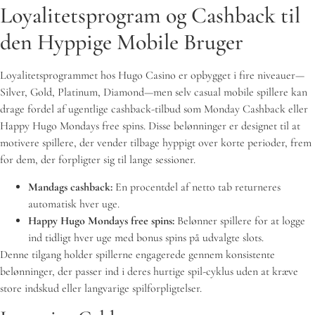
Loyalitetsprogram og Cashback til
den Hyppige Mobile Bruger
Loyalitetsprogrammet hos Hugo Casino er opbygget i fire niveauer—
Silver, Gold, Platinum, Diamond—men selv casual mobile spillere kan
drage fordel af ugentlige cashback-tilbud som Monday Cashback eller
Happy Hugo Mondays free spins. Disse belønninger er designet til at
motivere spillere, der vender tilbage hyppigt over korte perioder, frem
for dem, der forpligter sig til lange sessioner.
Mandags cashback:
En procentdel af netto tab returneres
automatisk hver uge.
Happy Hugo Mondays free spins:
Belønner spillere for at logge
ind tidligt hver uge med bonus spins på udvalgte slots.
Denne tilgang holder spillerne engagerede gennem konsistente
belønninger, der passer ind i deres hurtige spil-cyklus uden at kræve
store indskud eller langvarige spilforpligtelser.