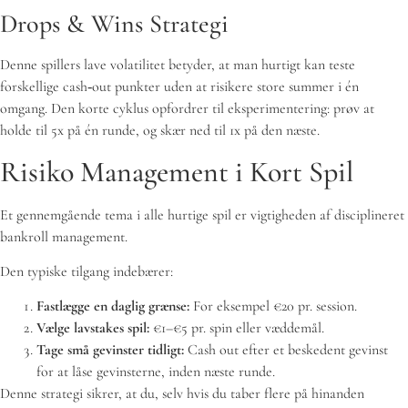
Drops & Wins Strategi
Denne spillers lave volatilitet betyder, at man hurtigt kan teste
forskellige cash‑out punkter uden at risikere store summer i én
omgang. Den korte cyklus opfordrer til eksperimentering: prøv at
holde til 5x på én runde, og skær ned til 1x på den næste.
Risiko Management i Kort Spil
Et gennemgående tema i alle hurtige spil er vigtigheden af disciplineret
bankroll management.
Den typiske tilgang indebærer:
Fastlægge en daglig grænse:
For eksempel €20 pr. session.
Vælge lavstakes spil:
€1–€5 pr. spin eller væddemål.
Tage små gevinster tidligt:
Cash out efter et beskedent gevinst
for at låse gevinsterne, inden næste runde.
Denne strategi sikrer, at du, selv hvis du taber flere på hinanden