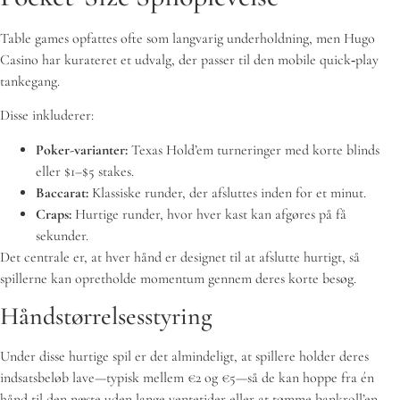
Table games opfattes ofte som langvarig underholdning, men Hugo
Casino har kurateret et udvalg, der passer til den mobile quick‑play
tankegang.
Disse inkluderer:
Poker-varianter:
Texas Hold’em turneringer med korte blinds
eller $1–$5 stakes.
Baccarat:
Klassiske runder, der afsluttes inden for et minut.
Craps:
Hurtige runder, hvor hver kast kan afgøres på få
sekunder.
Det centrale er, at hver hånd er designet til at afslutte hurtigt, så
spillerne kan opretholde momentum gennem deres korte besøg.
Håndstørrelsesstyring
Under disse hurtige spil er det almindeligt, at spillere holder deres
indsatsbeløb lave—typisk mellem €2 og €5—så de kan hoppe fra én
hånd til den næste uden lange ventetider eller at tømme bankroll’en.