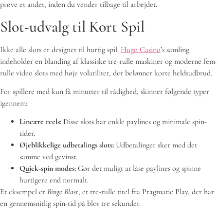
prøve et andet, inden du vender tilbage til arbejdet.
Slot-udvalg til Kort Spil
Ikke alle slots er designet til hurtig spil.
Hugo Casino
’s samling
indeholder en blanding af klassiske tre-rulle maskiner og moderne fem-
rulle video slots med høje volatilitet, der belønner korte heldsudbrud.
For spillere med kun få minutter til rådighed, skinner følgende typer
igennem:
Lineære reels:
Disse slots har enkle paylines og minimale spin-
tider.
Øjeblikkelige udbetalings slots:
Udbetalinger sker med det
samme ved gevinst.
Quick‑spin modes:
Gør det muligt at låse paylines og spinne
hurtigere end normalt.
Et eksempel er
Bingo Blast
, et tre-rulle titel fra Pragmatic Play, der har
en gennemsnitlig spin-tid på blot tre sekunder.