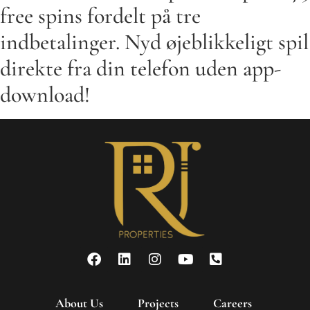
free spins fordelt på tre
indbetalinger. Nyd øjeblikkeligt spil
direkte fra din telefon uden app-
download!
About Us
Projects
Careers