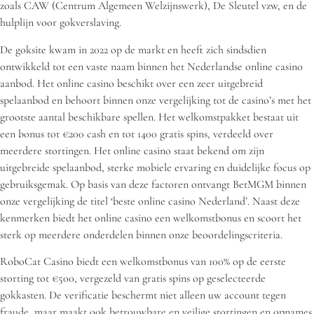
zoals CAW (Centrum Algemeen Welzijnswerk), De Sleutel vzw, en de
hulplijn voor gokverslaving.
De goksite kwam in 2022 op de markt en heeft zich sindsdien
ontwikkeld tot een vaste naam binnen het Nederlandse online casino
aanbod. Het online casino beschikt over een zeer uitgebreid
spelaanbod en behoort binnen onze vergelijking tot de casino’s met het
grootste aantal beschikbare spellen. Het welkomstpakket bestaat uit
een bonus tot €200 cash en tot 1400 gratis spins, verdeeld over
meerdere stortingen. Het online casino staat bekend om zijn
uitgebreide spelaanbod, sterke mobiele ervaring en duidelijke focus op
gebruiksgemak. Op basis van deze factoren ontvangt BetMGM binnen
onze vergelijking de titel ‘beste online casino Nederland’. Naast deze
kenmerken biedt het online casino een welkomstbonus en scoort het
sterk op meerdere onderdelen binnen onze beoordelingscriteria.
RoboCat Casino biedt een welkomstbonus van 100% op de eerste
storting tot €500, vergezeld van gratis spins op geselecteerde
gokkasten. De verificatie beschermt niet alleen uw account tegen
fraude, maar maakt ook betrouwbare en veilige stortingen en opnames