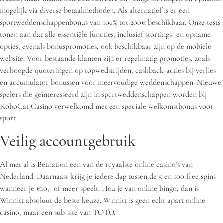
mogelijk via diverse betaalmethoden. Als alternatief is er een
sportweddenschappenbonus van 100% tot 200€ beschikbaar. Onze tests
tonen aan dat alle essentiële functies, inclusief stortings- en opname-
opties, evenals bonuspromoties, ook beschikbaar zijn op de mobiele
website. Voor bestaande klanten zijn er regelmatig promoties, zoals
verhoogde quoteringen op topwedstrijden, cashback-acties bij verlies
en accumulator bonussen voor meervoudige weddenschappen. Nieuwe
spelers die geïnteresseerd zijn in sportweddenschappen worden bij
RoboCat Casino verwelkomd met een speciale welkomstbonus voor
sport.
Veilig accountgebruik
Al met al is Betnation een van de royaalste online casino’s van
Nederland. Daarnaast krijg je iedere dag tussen de 5 en 100 free spins
wanneer je €10,- of meer speelt. Hou je van online bingo, dan is
Winnitt absoluut de beste keuze. Winnitt is geen echt apart online
casino, maar een sub-site van TOTO.