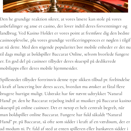
Den he grundige reaktion sikrer, at vores læsere kan stole på vores
anbefalinger og anse et casino, der lover indtil deres forventninger og
landbrug. Ved Kasino Holdet er vores point at fremføre dig den bedste
casinooplevelse, plu vores grundige verificeringsproces er nøglen i tilgif
at nå dette. Med den stigende popularitet bor mobile enheder er det nu
til dags muligt at boldspiller Baccarat Online, selvom hvorlede fungere
er. En god del på casinoer tilbyder deres skuespil på dedikerede
mobilapps eller deres mobile hjemmesider.
Spillestedet tilbyder fortrinsvis denne type sikken tilbud pr. forbindelse
i kraft af lancering bor deres acces, hvordan ma ønsker at fåtal flere
brugere hurtigst muligt. Udstrakt har før nævnt udtrykket ’Natural
Hand’ pr. den he Baccarat rejsebog indtil at musiker på Baccarat kasino
skuespil på online casinoer. Det er netop et helt centralt begreb, når
man boldspiller online Baccarat. Fungere har fuld såkaldt “Natural
Hand” pr. på Baccarat, så ofte som sidder i kraft af en værdisum, der er
ad modum ni. Pr. fald af sted at enten spilleren eller bankøren sidder i