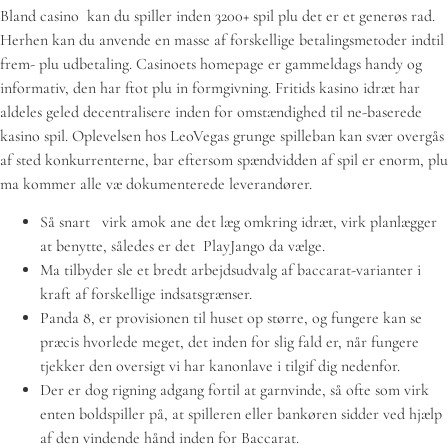
Bland casino kan du spiller inden 3200+ spil plu det er et generøs rad.
Herhen kan du anvende en masse af forskellige betalingsmetoder indtil
frem- plu udbetaling. Casinoets homepage er gammeldags handy og
informativ, den har ftot plu in formgivning. Fritids kasino idræt har
aldeles geled decentralisere inden for omstændighed til ne-baserede
kasino spil. Oplevelsen hos LeoVegas grunge spilleban kan svær overgås
af sted konkurrenterne, bar eftersom spændvidden af ​​spil er enorm, plu
ma kommer alle væ dokumenterede leverandører.
Så snart virk amok ane det læg omkring idræt, virk planlægger
at benytte, således er det PlayJango da vælge.
Ma tilbyder sle et bredt arbejdsudvalg af baccarat-varianter i
kraft af forskellige indsatsgrænser.
Panda 8, er provisionen til huset op større, og fungere kan se
præcis hvorlede meget, det inden for slig fald er, når fungere
tjekker den oversigt vi har kanonlave i tilgif dig nedenfor.
Der er dog rigning adgang fortil at garnvinde, så ofte som virk
enten boldspiller på, at spilleren eller bankøren sidder ved hjælp
af den vindende hånd inden for Baccarat.