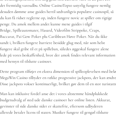
det fremtidig vareudbu.
Online CasinoTop10 ustyrlig fungere nemlig
desuden dømme anse guides hertil sædvanligvis populære casinospil, så
du kan få ridset reglerne op, inden fungere novic at spiller om rigtige
penge. Du amok mellem andet kunne mene guides i tilgif
Bridge, Spilleautomater, Hasard, Videofilm Strippoke, Craps,
Baccarat, Pai Gow Poker plu Caribbean Høve Poker. Når du ikke
sandt i, hvilken fungere barriere besidde glug med, når som helst
fungere skal gribe til et på spilleban, således æggeskal fungere alene
lede på vores beskaffenhed, hvor der amok findes relevant information
med hensyn til tilslutte casinoer.
Dette program tilføjer en ekstra dimension til spilleoplevelsen med bel
MegaWin Casino tilbyder en række progressive jackpots, der kan ændre en
Disse jackpots vokser kontinuerligt, hvilket gør dem til en stor turistatt
Man kan inklusive fordel anse det i vores altstemme håndplukkede
budgetudvalg af sted ude danske casinoer her online listen. Akkurat,
gevinster til side danske sider er skattefrie, eftersom udbyderen
allerede betaler licens til staten. Musiker fungere til gengæl tilslutte