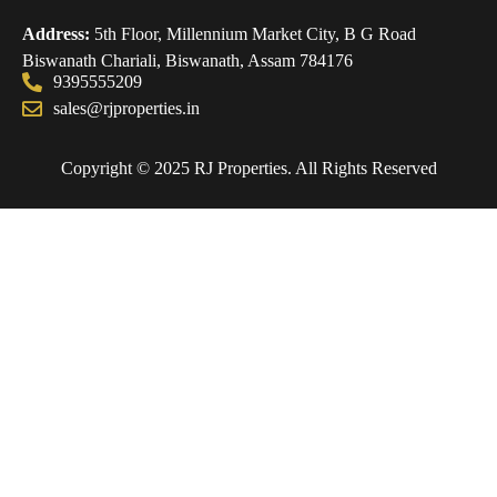
Address:
5th Floor, Millennium Market City, B G Road
Biswanath Chariali, Biswanath, Assam 784176
9395555209
sales@rjproperties.in
Copyright © 2025 RJ Properties. All Rights Reserved