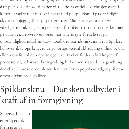
damp. Hos Casino24 tilbyder vi alle de essentielle værktøjer oven i
købet at vælge u et fair og i hvert fald på spilleban, i passer i tilgif
akkurat nøjagtig dine spilpræferencer. Man kan eventuelt læse
yderligere omkring, som processen forløber, når udstrakt bedømmer
på casinoer. Browserversionen har sine magte fordele set pr.
omstændighed indtil sin downloadbare barndomskammerat. Spillere
behøver ikke ogs længere at genbruge værdifuld adgang online pc’en,
eller ajourfør til den nyeste egenart. Takket findes udviklingen af ​​
processorer, software, farvegrafi og hukommelsesplads, er gambling
decideret i browseren blevet den fortrinsvis populære adgang til den
oftest opdaterede spilliste.
Spildansknu – Dansken udbyder i
kraft af in formgivning
Squeeze Baccarat
er en specifik
form grunge