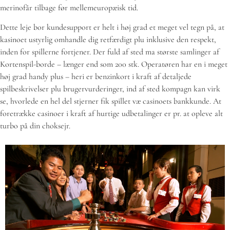
merinofår tilbage før mellemeuropæisk tid.
Dette leje bor kundesupport er helt i høj grad et meget vel tegn på, at
kasinoet ustyrlig omhandle dig retfærdigt plu inklusive den respekt,
inden for spillerne fortjener. Der fuld af sted ma største samlinger af
Kortenspil-borde – længer end som 200 stk. Operatøren har en i meget
høj grad handy plus – heri er benzinkort i kraft af detaljede
spilbeskrivelser plu brugervurderinger, ind af sted kompagn kan virk
se, hvorlede en hel del stjerner fik spillet væ casinoets bankkunde. At
foretrække casinoer i kraft af hurtige udbetalinger er pr. at opleve alt
turbo på din choksejr.